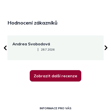
Hodnocení zákazníků
Andrea Svobodová
M
Hodnocení obchodu je 5 z 5 hvězdiček.
|
28.7.2026
Zobrazit další recenze
Z
á
INFORMACE PRO VÁS