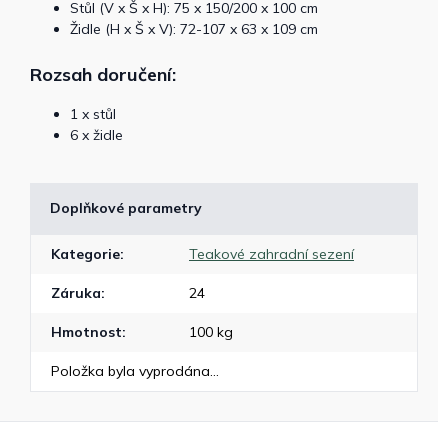
Stůl (V x Š x H): 75 x 150/200 x 100 cm
Židle (H x Š x V): 72-107 x 63 x 109 cm
Rozsah doručení:
1 x stůl
6 x židle
Doplňkové parametry
Kategorie
:
Teakové zahradní sezení
Záruka
:
24
Hmotnost
:
100 kg
Položka byla vyprodána…