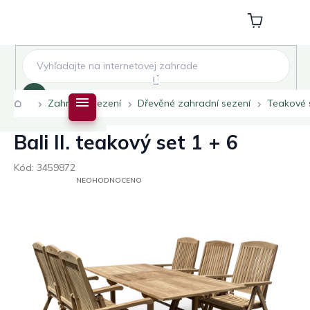
Přejít
na
Nákupní
obsah
košík
Hledat
Domů
Zahradní sezení
Dřevěné zahradní sezení
Teakové 
Bali II. teakový set 1 + 6
Kód:
3459872
PRŮMĚRNÉ
NEOHODNOCENO
HODNOCENÍ
PRODUKTU
JE
0,0
Z
5
HVĚZDIČEK.