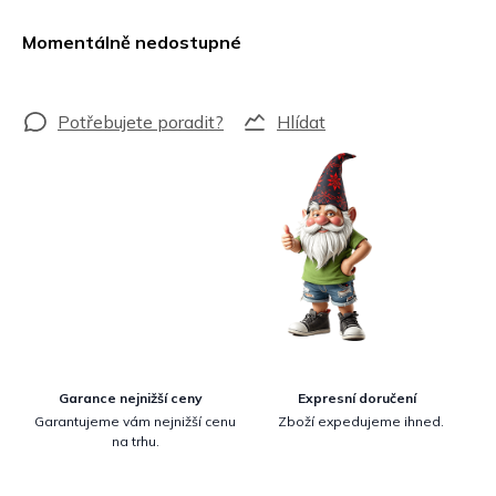
Měrná
cena:
Momentálně nedostupné
Hlídat
Garance nejnižší ceny
Expresní doručení
Garantujeme vám nejnižší cenu
Zboží expedujeme ihned.
na trhu.