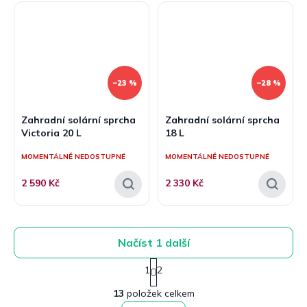
–23 %
–28 %
Zahradní solární sprcha
Zahradní solární sprcha
Victoria 20 L
18 L
MOMENTÁLNĚ NEDOSTUPNÉ
MOMENTÁLNĚ NEDOSTUPNÉ
2 590 Kč
2 330 Kč
Načíst 1 další
S
1
2
t
O
r
13
položek celkem
v
á