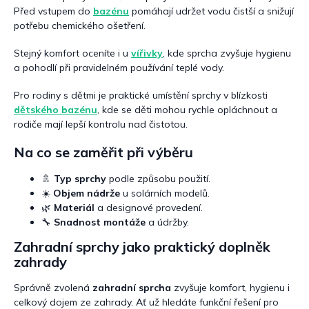
Před vstupem do
bazénu
pomáhají udržet vodu čistší a snižují
potřebu chemického ošetření.
Stejný komfort oceníte i u
vířivky
, kde sprcha zvyšuje hygienu
a pohodlí při pravidelném používání teplé vody.
Pro rodiny s dětmi je praktické umístění sprchy v blízkosti
dětského bazénu
, kde se děti mohou rychle opláchnout a
rodiče mají lepší kontrolu nad čistotou.
Na co se zaměřit při výběru
🚿
Typ sprchy
podle způsobu použití.
☀️
Objem nádrže
u solárních modelů.
🌿
Materiál
a designové provedení.
🔧
Snadnost montáže
a údržby.
Zahradní sprchy jako praktický doplněk
zahrady
Správně zvolená
zahradní sprcha
zvyšuje komfort, hygienu i
celkový dojem ze zahrady. Ať už hledáte funkční řešení pro