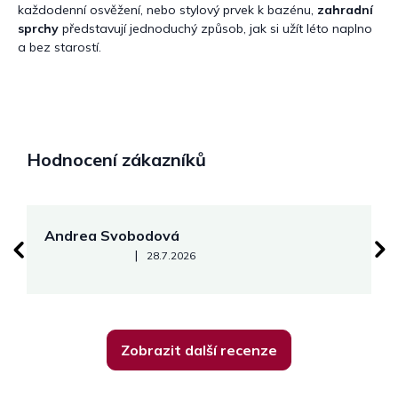
každodenní osvěžení, nebo stylový prvek k bazénu,
zahradní
sprchy
představují jednoduchý způsob, jak si užít léto naplno
a bez starostí.
Hodnocení zákazníků
Andrea Svobodová
M
Hodnocení obchodu je 5 z 5 hvězdiček.
|
28.7.2026
Zobrazit další recenze