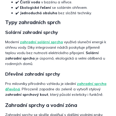
✔️
Čistší voda
v bazénu a vířivce.
✔️
Ekologické řešení
se solárním ohřevem.
✔️
Jednoduchá obsluha
bez složité techniky.
Typy zahradních sprch
Solární zahradní sprchy
Moderní
zahradní solární sprcha
využívá sluneční energii k
ohřevu vody. Díky integrované nádrži poskytuje příjemně
teplou vodu bez nutnosti elektrického připojení.
Solární
zahradní sprcha
je úsporná, ekologická a velmi oblíbená u
rodinných domů.
Dřevěné zahradní sprchy
Pro milovníky přírodního vzhledu je ideální
zahradní sprcha
dřevěná
. Přirozeně zapadne do zeleně a vytvoří stylový
zahradní sprchový kout
, který působí esteticky i funkčně.
Zahradní sprchy a vodní zóna
Zahradní sprchy se skvěle doplňují s dalšími vodními prvky.