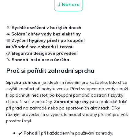
n
l
Nahoru
k
á
o
d
v
a
á
c
n
🚿
Rychlé osvěžení v horkých dnech
í
í
☀️
Solární ohřev vody bez elektřiny
p
🧼
Zvýšení hygieny před i po koupání
r
🏡
Vhodné pro zahradu i terasu
v
🌿
Elegantní designové provedení
k
y
🔧
Snadná instalace a údržba
v
Proč si pořídit zahradní sprchu
ý
p
Sprcha zahradní
je ideálním řešením pro každého, kdo chce
i
s
zvýšit komfort při pobytu venku. Před vstupem do vody slouží
u
k opláchnutí nečistot, po koupání pomáhá odstranit zbytky
chloru či soli z pokožky.
Zahradní sprchy
jsou praktické také
při práci na zahradě nebo po sportovních aktivitách. Díky
různým provedením si vyberete model vhodný přesně pro váš
prostor i styl.
✔️
Pohodlí
při každodenním používání zahrady.