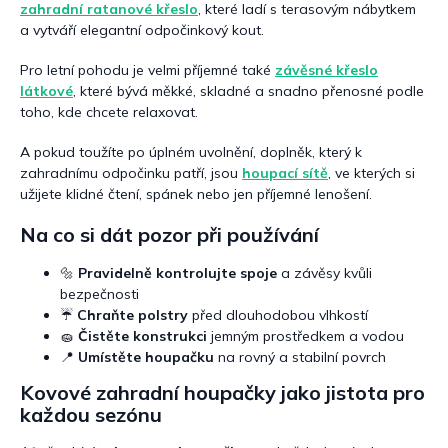
zahradní ratanové křeslo
, které ladí s terasovým nábytkem
a vytváří elegantní odpočinkový kout.
Pro letní pohodu je velmi příjemné také
závěsné křeslo
látkové
, které bývá měkké, skladné a snadno přenosné podle
toho, kde chcete relaxovat.
A pokud toužíte po úplném uvolnění, doplněk, který k
zahradnímu odpočinku patří, jsou
houpací sítě
, ve kterých si
užijete klidné čtení, spánek nebo jen příjemné lenošení.
Na co si dát pozor při používání
🔩
Pravidelně kontrolujte spoje
a závěsy kvůli
bezpečnosti
☔
Chraňte polstry
před dlouhodobou vlhkostí
🧽
Čistěte konstrukci
jemným prostředkem a vodou
📍
Umístěte houpačku
na rovný a stabilní povrch
Kovové zahradní houpačky jako jistota pro
každou sezónu