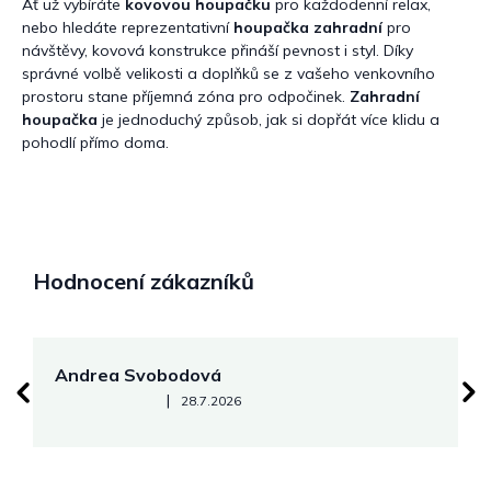
Ať už vybíráte
kovovou houpačku
pro každodenní relax,
nebo hledáte reprezentativní
houpačka zahradní
pro
návštěvy, kovová konstrukce přináší pevnost i styl. Díky
správné volbě velikosti a doplňků se z vašeho venkovního
prostoru stane příjemná zóna pro odpočinek.
Zahradní
houpačka
je jednoduchý způsob, jak si dopřát více klidu a
pohodlí přímo doma.
Hodnocení zákazníků
Andrea Svobodová
M
Hodnocení obchodu je 5 z 5 hvězdiček.
|
28.7.2026