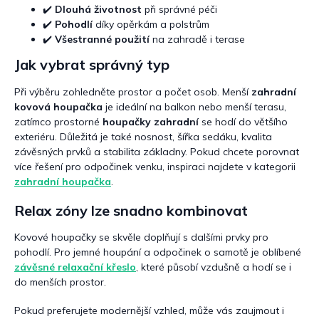
✔️
Dlouhá životnost
při správné péči
✔️
Pohodlí
díky opěrkám a polstrům
✔️
Všestranné použití
na zahradě i terase
Jak vybrat správný typ
Při výběru zohledněte prostor a počet osob. Menší
zahradní
kovová houpačka
je ideální na balkon nebo menší terasu,
zatímco prostorné
houpačky zahradní
se hodí do většího
exteriéru. Důležitá je také nosnost, šířka sedáku, kvalita
závěsných prvků a stabilita základny. Pokud chcete porovnat
více řešení pro odpočinek venku, inspiraci najdete v kategorii
zahradní houpačka
.
Relax zóny lze snadno kombinovat
Kovové houpačky se skvěle doplňují s dalšími prvky pro
pohodlí. Pro jemné houpání a odpočinek o samotě je oblíbené
závěsné relaxační křeslo
, které působí vzdušně a hodí se i
do menších prostor.
Pokud preferujete modernější vzhled, může vás zaujmout i