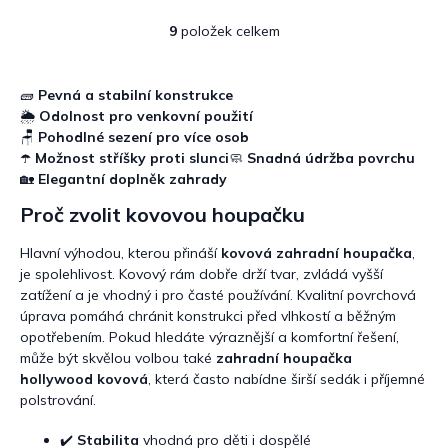
9
položek celkem
O
v
l
á
🧱
Pevná a stabilní konstrukce
d
🌦️
Odolnost pro venkovní použití
a
🪑
Pohodlné sezení pro více osob
c
☂️
Možnost stříšky proti slunci
🧼
Snadná údržba povrchu
í
🏡
Elegantní doplněk zahrady
p
r
Proč zvolit kovovou houpačku
v
k
Hlavní výhodou, kterou přináší
kovová zahradní houpačka
,
y
je spolehlivost. Kovový rám dobře drží tvar, zvládá vyšší
v
zatížení a je vhodný i pro časté používání. Kvalitní povrchová
ý
úprava pomáhá chránit konstrukci před vlhkostí a běžným
p
opotřebením. Pokud hledáte výraznější a komfortní řešení,
i
může být skvělou volbou také
zahradní houpačka
s
hollywood kovová
, která často nabídne širší sedák i příjemné
u
polstrování.
✔️
Stabilita
vhodná pro děti i dospělé