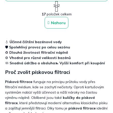
S
1
2
t
O
r
17
položek celkem
v
á
n
l
Nahoru
k
á
o
d
v
a
á
c
n
💧
Účinné čištění bazénové vody
í
í
🛡️
Spolehlivý provoz po celou sezónu
p
♻️
Dlouhá životnost filtrační náplně
r
⚙️
Vhodné pro různé velikosti bazénů
v
🧼
Snadná údržba a obsluha
🏊
Vyšší komfort při koupání
k
y
Proč zvolit pískovou filtraci
v
ý
Písková filtrace
funguje na principu průtoku vody přes
p
filtrační médium, kde se zachytí nečistoty. Oproti kartušovým
i
s
systémům nabízí vyšší účinnost a nižší nároky na častou
u
výměnu náplně. Oblíbené jsou také
kuličky do pískové
filtrace
, které představují moderní alternativu klasického písku
a zajišťují jemnější filtraci. Díky tomu je
písková filtrace
ideální