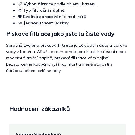
📏
Výkon filtrace
podle objemu bazénu.
⚙️
Typ filtrační náplně
.
🛡️
Kvalita zpracování
a materiálů.
🧼
Jednoduchost údržby
.
Pískové filtrace jako jistota čisté vody
Správně zvolená
písková filtrace
je základem čisté a zdravé
vody v bazénu. Ať už se rozhodnete pro klasické řešení nebo
moderní filtrační náplně,
pískové filtrace
vám zajistí
bezstarostné koupání, vyšší komfort a méně starostí s
údržbou během celé sezóny.
Hodnocení zákazníků
Andrea Svobodová
M