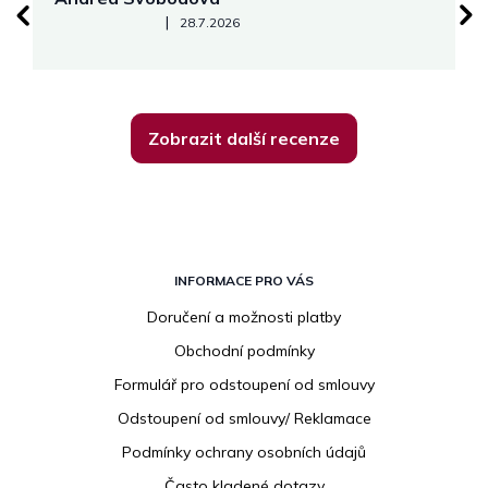
Hodnocení obchodu je 5 z 5 hvězdiček.
|
28.7.2026
Zobrazit další recenze
Z
á
INFORMACE PRO VÁS
p
Doručení a možnosti platby
a
Obchodní podmínky
t
í
Formulář pro odstoupení od smlouvy
Odstoupení od smlouvy/ Reklamace
Podmínky ochrany osobních údajů
Často kladené dotazy