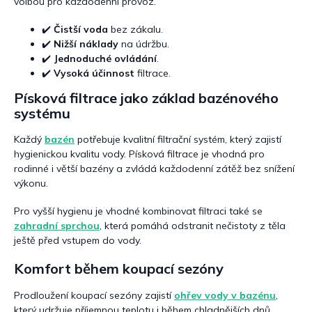
volbou pro každodenní provoz.
✔️
Čistší voda
bez zákalu.
✔️
Nižší náklady
na údržbu.
✔️
Jednoduché ovládání
.
✔️
Vysoká účinnost
filtrace.
Písková filtrace jako základ bazénového
systému
Každý
bazén
potřebuje kvalitní filtrační systém, který zajistí
hygienickou kvalitu vody. Písková filtrace je vhodná pro
rodinné i větší bazény a zvládá každodenní zátěž bez snížení
výkonu.
Pro vyšší hygienu je vhodné kombinovat filtraci také se
zahradní sprchou
, která pomáhá odstranit nečistoty z těla
ještě před vstupem do vody.
Komfort během koupací sezóny
Prodloužení koupací sezóny zajistí
ohřev vody v bazénu
,
který udržuje příjemnou teplotu i během chladnějších dnů.