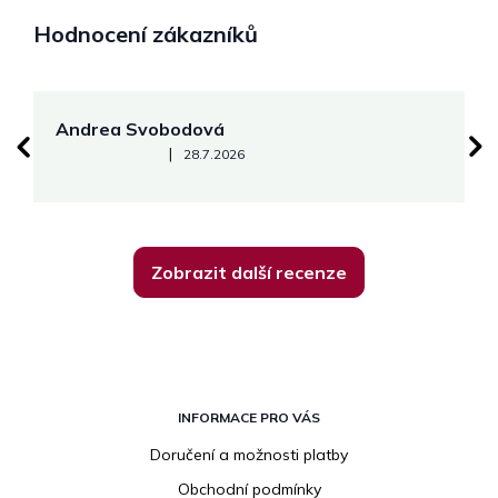
Hodnocení zákazníků
Andrea Svobodová
M
Hodnocení obchodu je 5 z 5 hvězdiček.
|
28.7.2026
Zobrazit další recenze
Z
á
INFORMACE PRO VÁS
p
Doručení a možnosti platby
a
Obchodní podmínky
t