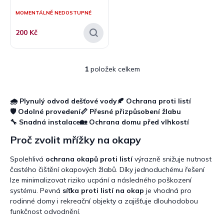
ů
MOMENTÁLNĚ NEDOSTUPNÉ
200 Kč
1
položek celkem
O
v
l
á
🌧️ Plynulý odvod dešťové vody
🍂 Ochrana proti listí
d
🛡️ Odolné provedení
📏 Přesné přizpůsobení žlabu
a
🔧 Snadná instalace
🏡 Ochrana domu před vlhkostí
c
Proč zvolit mřížky na okapy
í
p
r
Spolehlivá
ochrana okapů proti listí
výrazně snižuje nutnost
v
častého čištění okapových žlabů. Díky jednoduchému řešení
k
lze minimalizovat riziko ucpání a následného poškození
y
systému. Pevná
síťka proti listí na okap
je vhodná pro
v
rodinné domy i rekreační objekty a zajišťuje dlouhodobou
ý
funkčnost odvodnění.
p