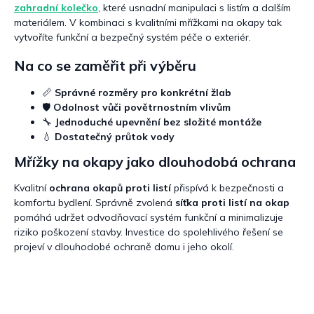
zahradní kolečko
, které usnadní manipulaci s listím a dalším
materiálem. V kombinaci s kvalitními mřížkami na okapy tak
vytvoříte funkční a bezpečný systém péče o exteriér.
Na co se zaměřit při výběru
📏
Správné rozměry pro konkrétní žlab
🛡️
Odolnost vůči povětrnostním vlivům
🔧
Jednoduché upevnění bez složité montáže
💧
Dostatečný průtok vody
Mřížky na okapy jako dlouhodobá ochrana
Kvalitní
ochrana okapů proti listí
přispívá k bezpečnosti a
komfortu bydlení. Správně zvolená
síťka proti listí na okap
pomáhá udržet odvodňovací systém funkční a minimalizuje
riziko poškození stavby. Investice do spolehlivého řešení se
projeví v dlouhodobé ochraně domu i jeho okolí.