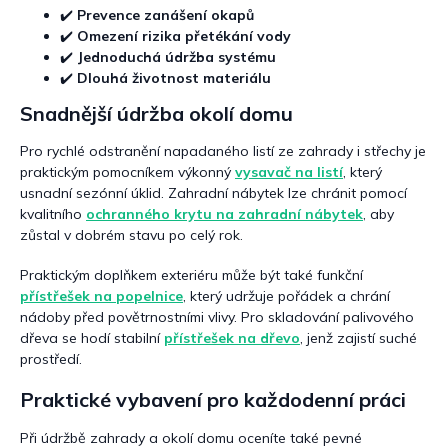
i
✔️
Prevence zanášení okapů
s
✔️
Omezení rizika přetékání vody
u
✔️
Jednoduchá údržba systému
✔️
Dlouhá životnost materiálu
Snadnější údržba okolí domu
Pro rychlé odstranění napadaného listí ze zahrady i střechy je
praktickým pomocníkem výkonný
vysavač na listí
, který
usnadní sezónní úklid. Zahradní nábytek lze chránit pomocí
kvalitního
ochranného krytu na zahradní nábytek
, aby
zůstal v dobrém stavu po celý rok.
Praktickým doplňkem exteriéru může být také funkční
přístřešek na popelnice
, který udržuje pořádek a chrání
nádoby před povětrnostními vlivy. Pro skladování palivového
dřeva se hodí stabilní
přístřešek na dřevo
, jenž zajistí suché
prostředí.
Praktické vybavení pro každodenní práci
Při údržbě zahrady a okolí domu oceníte také pevné