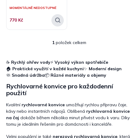
ů
MOMENTÁLNĚ NEDOSTUPNÉ
770 Kč
1
položek celkem
O
v
l
á
☕
Rychlý ohřev vody
⚡
Vysoký výkon spotřebiče
d
🏠
Praktické využití v každé kuchyni
✨
Moderní design
a
🧼
Snadná údržba
📦
Různé materiály a objemy
c
Rychlovarné konvice pro každodenní
í
p
použití
r
v
Kvalitní
rychlovarné konvice
umožňují rychlou přípravu čaje,
k
kávy nebo instantních nápojů. Oblíbená
rychlovarná konvice
y
na čaj
dokáže během několika minut přivést vodu k varu. Díky
v
tomu je ideálním řešením pro domácnosti i kanceláře.
ý
p
Velmi populární je také
nerezová rychlovarná konvice
, která