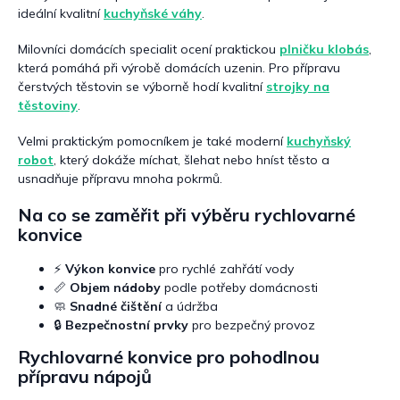
ideální kvalitní
kuchyňské váhy
.
Milovníci domácích specialit ocení praktickou
plničku klobás
,
která pomáhá při výrobě domácích uzenin. Pro přípravu
čerstvých těstovin se výborně hodí kvalitní
strojky na
těstoviny
.
Velmi praktickým pomocníkem je také moderní
kuchyňský
robot
, který dokáže míchat, šlehat nebo hníst těsto a
usnadňuje přípravu mnoha pokrmů.
Na co se zaměřit při výběru rychlovarné
konvice
⚡
Výkon konvice
pro rychlé zahřátí vody
📏
Objem nádoby
podle potřeby domácnosti
🧼
Snadné čištění
a údržba
🔒
Bezpečnostní prvky
pro bezpečný provoz
Rychlovarné konvice pro pohodlnou
přípravu nápojů