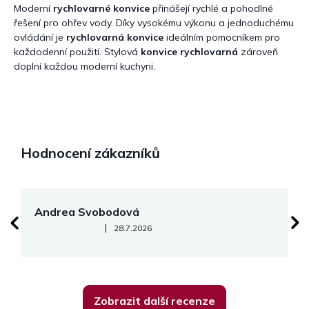
Moderní
rychlovarné konvice
přinášejí rychlé a pohodlné
řešení pro ohřev vody. Díky vysokému výkonu a jednoduchému
ovládání je
rychlovarná konvice
ideálním pomocníkem pro
každodenní použití. Stylová
konvice rychlovarná
zároveň
doplní každou moderní kuchyni.
Hodnocení zákazníků
Andrea Svobodová
M
Hodnocení obchodu je 5 z 5 hvězdiček.
|
28.7.2026
Zobrazit další recenze