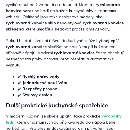
i
vyniká dlouhou životností a odolností. Moderní
rychlovarná
s
konvice nerez
se hodí do každé kuchyně díky elegantnímu
u
vzhledu. Oblíbené jsou také designové modely jako
rychlovarná konvice sklo
nebo stylová
rychlovarná konvice
skleněná
, které umožňují sledovat proces ohřevu vody.
Pokud hledáte kvalitní řešení do kuchyně, může být
nejlepší
rychlovarná konvice
skvělým pomocníkem při každodenní
přípravě nápojů. Moderní
rychlovarné konvice
často obsahují
bezpečnostní prvky, ochranu proti přehřátí a automatické
vypnutí.
✔️
Rychlý ohřev vody
✔️
Jednoduché používání
✔️
Bezpečný provoz
✔️
Stylový design
Další praktické kuchyňské spotřebiče
V moderní kuchyni se skvěle uplatní také praktické
výrobníky
ledu
, které umožňují rychlou přípravu ledu do nápojů během
horkých dní. Pro přesné dávkování surovin při vaření jsou