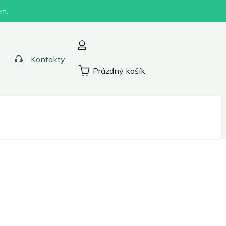
em.
Kontakty
Prázdný košík
Nákupní
košík
Sport