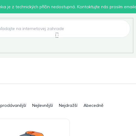
inka je z technických příčin nedostupná. Kontaktujte nás prosím email
lení
Chovatelské potřeby
Dílna
Pro děti
jprodávanější
Nejlevnější
Nejdražší
Abecedně