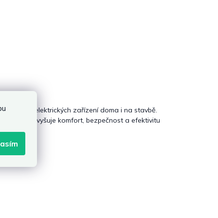
bu
o napájení elektrických zařízení doma i na stavbě.
 na bubnu
zvyšuje komfort, bezpečnost a efektivitu
lasím