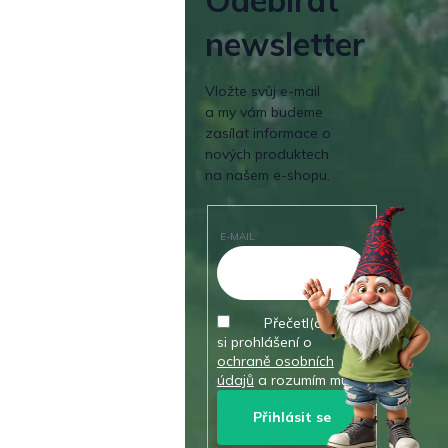
Odebírat
newsletter
Vložte svůj e-mail
a my vám budeme
zasílat informace o
nových produktech
na našem e-shopu.
E-MAIL
Přečetl(a) jsem
si prohlášení o
ochraně osobních
údajů
a rozumím mu.
Přihlásit se