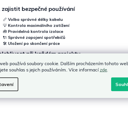
 zajistit bezpečné používání
📏
Volba správné délky kabelu
💡
Kontrola maximálního zatížení
🧰
Pravidelná kontrola izolace
🔌
Správné zapojení spotřebičů
🛠️
Uložení po skončení práce
lehlivost při každém projektu
web používá soubory cookie. Dalším procházením tohoto we
erní
prodlužovací kabely
představují praktické a bezpečné řešení pr
jete souhlas s jejich používáním.. Více informací
zde
.
vně zvolený
prodluzovaci kabel
nebo navíjecí
prodlužovací kabel
každodenním používání.
tavení
Souh