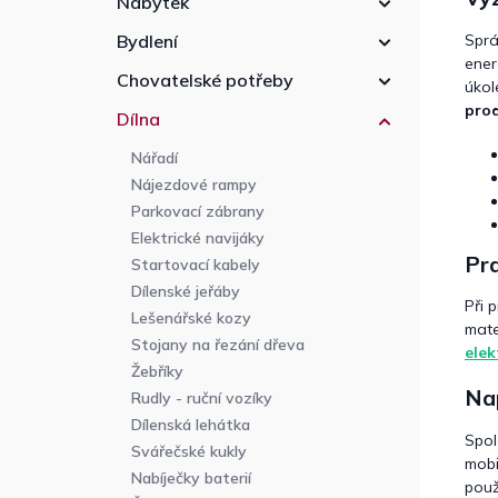
Nábytek
Spr
Bydlení
ener
Chovatelské potřeby
úkol
prod
Dílna
Nářadí
Nájezdové rampy
Parkovací zábrany
Elektrické navijáky
Pra
Startovací kabely
Dílenské jeřáby
Při 
Lešenářské kozy
mate
Stojany na řezání dřeva
elek
Žebříky
Nap
Rudly - ruční vozíky
Dílenská lehátka
Spol
Svářečské kukly
mobi
Nabíječky baterií
použ