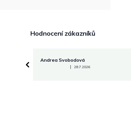
Hodnocení zákazníků
Andrea Svobodová
Hodnocení obchodu je 5 z 5 hvězdiček.
|
28.7.2026