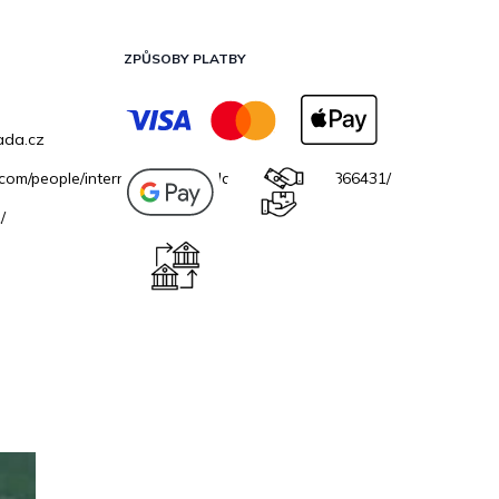
ZPŮSOBY PLATBY
ada.cz
.com/people/internetovazahradacz/100069706866431/
/