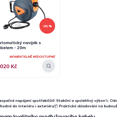
–31 %
tomatický naviják s
abelem - 20m
MOMENTÁLNĚ NEDOSTUPNÉ
 020 Kč
O
v
l
ezpečné napájení spotřebičů
⚙️
Stabilní a spolehlivý výkon
🔩
Odo
á
hodné do interiéru i exteriéru
📦
Praktické skladování na bubnu
d
a
znam kvalitního prodlužovacího kabelu