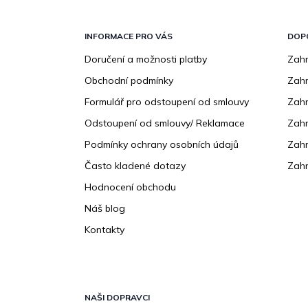
Z
á
p
INFORMACE PRO VÁS
DOP
a
Doručení a možnosti platby
Zahr
t
Obchodní podmínky
Zah
í
Formulář pro odstoupení od smlouvy
Zahr
Odstoupení od smlouvy/ Reklamace
Zahr
Podmínky ochrany osobních údajů
Zahr
Často kladené dotazy
Zahr
Hodnocení obchodu
Náš blog
Kontakty
NAŠI DOPRAVCI