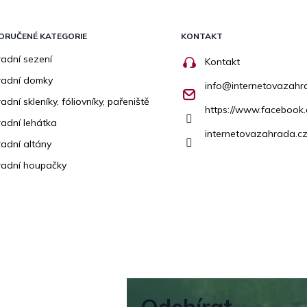
ORUČENÉ KATEGORIE
KONTAKT
adní sezení
Kontakt
radní domky
info
@
internetovazahr
adní skleníky, fóliovníky, pařeniště
https://www.facebook
adní lehátka
internetovazahrada.cz
adní altány
adní houpačky