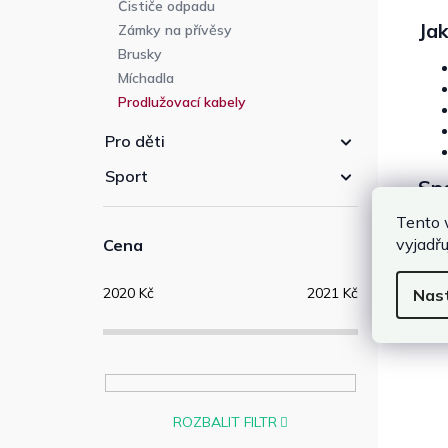
Čističe odpadu
Jak
Zámky na přívěsy
Brusky
Míchadla
Prodlužovací kabely
Pro děti
Sport
Spo
Tento 
Mod
vyjadřu
Cena
Sprá
při 
2020
Kč
2021
Kč
Nas
ROZBALIT FILTR