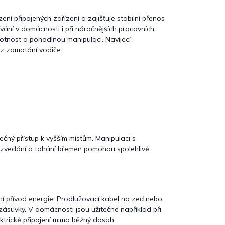
ení připojených zařízení a zajišťuje stabilní přenos
ání v domácnosti i při náročnějších pracovních
otnost a pohodlnou manipulaci. Navíjecí
ez zamotání vodiče.
ečný přístup k vyšším místům. Manipulaci s
ři zvedání a tahání břemen pomohou spolehlivé
lní přívod energie. Prodlužovací kabel na zeď nebo
 zásuvky. V domácnosti jsou užitečné například při
ektrické připojení mimo běžný dosah.