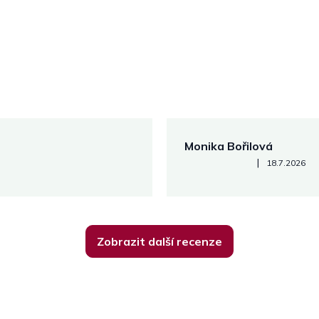
Monika Bořilová
Hodnocení obchodu je 5 z 5
|
18.7.2026
Zobrazit další recenze