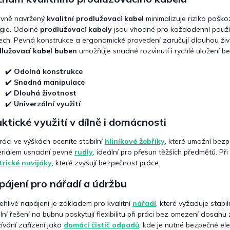
c
í
ávně navržený
kvalitní prodlužovací kabel
minimalizuje riziko poškoz
p
r
gie. Odolné
prodlužovací kabely
jsou vhodné pro každodenní použív
v
ech. Pevná konstrukce a ergonomické provedení zaručují dlouhou živ
k
lužovací kabel buben
umožňuje snadné rozvinutí i rychlé uložení b
y
v
✔️
Odolná konstrukce
ý
✔️
Snadná manipulace
p
✔️
Dlouhá životnost
i
✔️
Univerzální využití
s
u
ktické využití v dílně i domácnosti
práci ve výškách oceníte stabilní
hliníkové žebříky
, které umožní bezp
riálem usnadní pevné
rudly
, ideální pro přesun těžších předmětů. P
trické navijáky
, které zvyšují bezpečnost práce.
ájení pro nářadí a údržbu
ehlivé napájení je základem pro kvalitní
nářadí
, které vyžaduje stabi
lní řešení na bubnu poskytují flexibilitu při práci bez omezení dosahu
ívání zařízení jako
domácí čistič odpadů
, kde je nutné bezpečné el