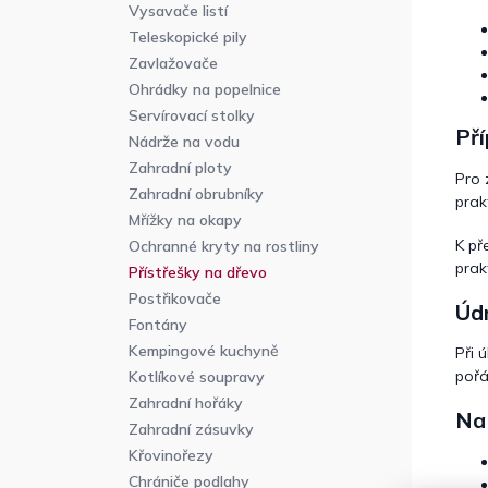
Vysavače listí
Teleskopické pily
Zavlažovače
Ohrádky na popelnice
Servírovací stolky
Př
Nádrže na vodu
Zahradní ploty
Pro 
Zahradní obrubníky
prak
Mřížky na okapy
K př
Ochranné kryty na rostliny
prak
Přístřešky na dřevo
Postřikovače
Údr
Fontány
Kempingové kuchyně
Při 
pořá
Kotlíkové soupravy
Zahradní hořáky
Na 
Zahradní zásuvky
Křovinořezy
Chrániče podlahy