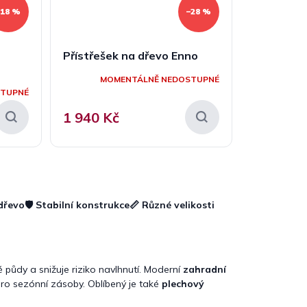
–18 %
–28 %
Přístřešek na dřevo Enno
MOMENTÁLNĚ NEDOSTUPNÉ
STUPNÉ
1 940 Kč
dřevo
🛡️ Stabilní konstrukce
📏 Různé velikosti
 půdy a snižuje riziko navlhnutí. Moderní
zahradní
pro sezónní zásoby. Oblíbený je také
plechový