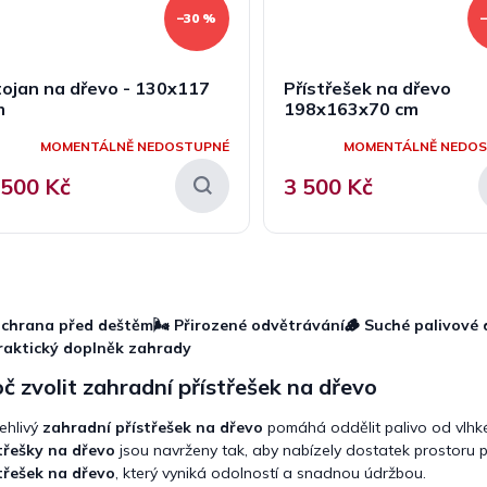
–30 %
ojan na dřevo - 130x117
Přístřešek na dřevo
m
198x163x70 cm
MOMENTÁLNĚ NEDOSTUPNÉ
MOMENTÁLNĚ NEDO
 500 Kč
3 500 Kč
O
v
l
Ochrana před deštěm
🌬️ Přirozené odvětrávání
🪵 Suché palivové 
á
raktický doplněk zahrady
d
a
č zvolit zahradní přístřešek na dřevo
c
í
ehlivý
zahradní přístřešek na dřevo
pomáhá oddělit palivo od vlhké
p
třešky na dřevo
jsou navrženy tak, aby nabízely dostatek prostoru 
r
třešek na dřevo
, který vyniká odolností a snadnou údržbou.
v