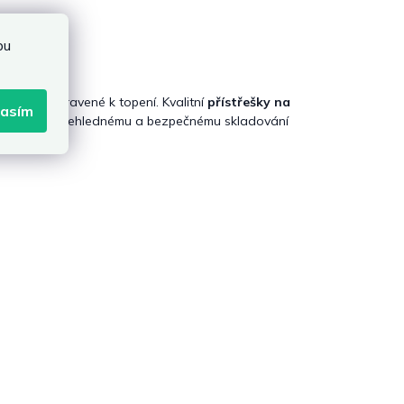
bu
ice
hé a připravené k topení. Kvalitní
přístřešky na
lasím
řispívají k přehlednému a bezpečnému skladování