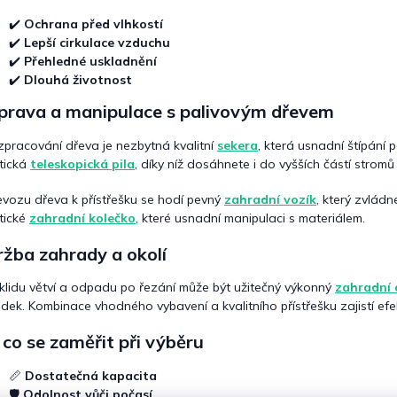
k
✔️
Ochrana před vlhkostí
y
✔️
Lepší cirkulace vzduchu
v
ý
✔️
Přehledné uskladnění
p
✔️
Dlouhá životnost
i
íprava a manipulace s palivovým dřevem
s
u
zpracování dřeva je nezbytná kvalitní
sekera
, která usnadní štípání 
tická
teleskopická pila
, díky níž dosáhnete i do vyšších částí stro
evozu dřeva k přístřešku se hodí pevný
zahradní vozík
, který zvládn
tické
zahradní kolečko
, které usnadní manipulaci s materiálem.
žba zahrady a okolí
úklidu větví a odpadu po řezání může být užitečný výkonný
zahradní 
dek. Kombinace vhodného vybavení a kvalitního přístřešku zajistí ef
co se zaměřit při výběru
📏
Dostatečná kapacita
🛡️
Odolnost vůči počasí