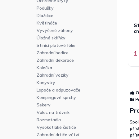
Ochranné kryty
Podušky
Dlaždice
Květináče
St
Vyvýšené záhony
c
Úložné skříňky
Stínící plotové fólie
1
Zahradní hadice
Zahradní dekorace
Kolečka
Zahradní vozíky
Kanystry
Lapače a odpuzovače
🌧️ 
Kempingové sprchy
🏡 P
Sekery
Pro
Válec na trávník
Rozmetadla
Spol
Vysokotlaké čističe
přís
Zahradní drtiče větví
přís