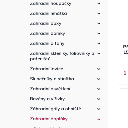
p
n
r
Zahradní houpačky
r
n
o
Zahradní lehátka
o
í
d
d
p
u
Zahradní boxy
u
a
k
k
Zahradní domky
n
t
t
e
ů
Zahradní altány
ů
Př
l
15
Zahradní skleníky, foliovníky a
pařeniště
Zahradní lavice
1
Slunečníky a stínítka
Zahradní osvětlení
Bazény a vířivky
Záhradní grily a ohniště
Zahradní doplňky