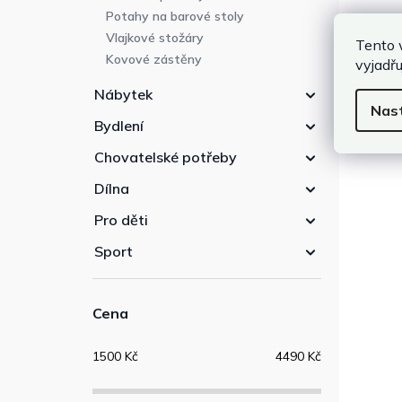
Potahy na barové stoly
Vlajkové stožáry
Tento 
Kovové zástěny
vyjadřu
Pří
Nábytek
Sprá
Nas
dře
Bydlení
paliv
Chovatelské potřeby
Dílna
Pro děti
Sport
Cena
1500
Kč
4490
Kč