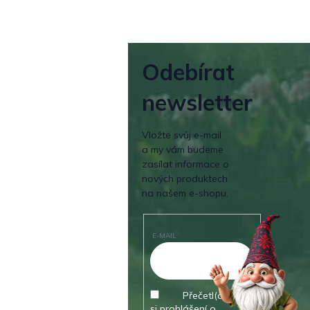
Odebírat
newsletter
Vložte svůj e-mail
a my vám budeme
zasílat informace o
nových produktech
na našem e-shopu.
E-MAIL
Přečetl(a) jsem
si prohlášení o