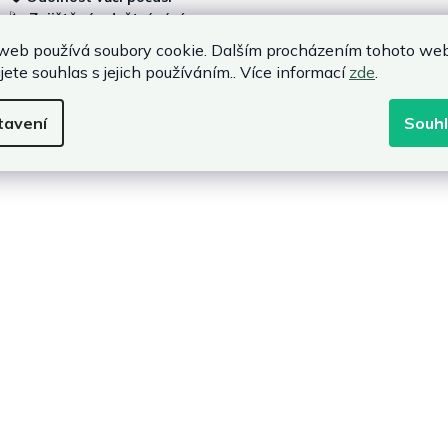
🌬️
Zajištěné odvětrávání
🔧
Snadná montáž
web používá soubory cookie. Dalším procházením tohoto we
jete souhlas s jejich používáním.. Více informací
zde
.
střešky na palivové dřevo jako praktická invest
vně zvolený
přístřešek na palivové dřevo
pomáhá udržet zásoby suc
tavení
Souh
vo
představují dlouhodobé řešení pro každou zahradu nebo dvůr a p
a.