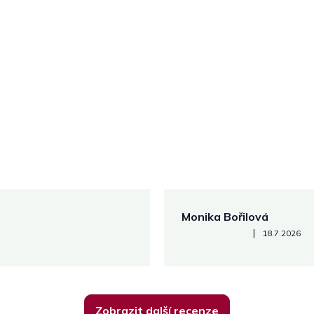
Monika Bořilová
Hodnocení obchodu je 5 z 5
|
18.7.2026
Zobrazit další recenze