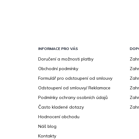
Z
á
p
INFORMACE PRO VÁS
DOP
a
Doručení a možnosti platby
Zahr
t
Obchodní podmínky
Zah
í
Formulář pro odstoupení od smlouvy
Zahr
Odstoupení od smlouvy/ Reklamace
Zahr
Podmínky ochrany osobních údajů
Zahr
Často kladené dotazy
Zahr
Hodnocení obchodu
Náš blog
Kontakty