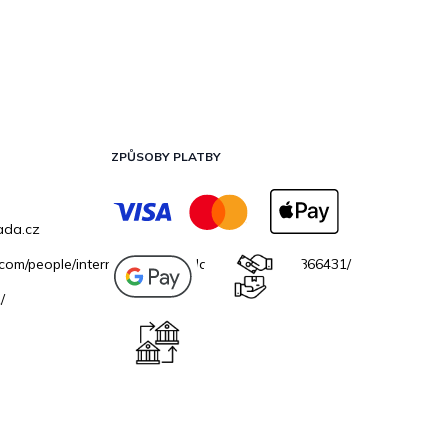
ZPŮSOBY PLATBY
ada.cz
.com/people/internetovazahradacz/100069706866431/
/