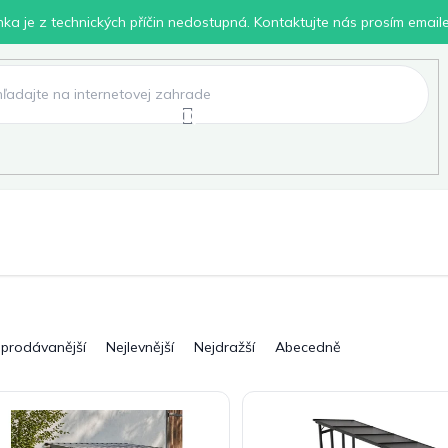
inka je z technických příčin nedostupná. Kontaktujte nás prosím email
lení
Chovatelské potřeby
Dílna
Pro děti
jprodávanější
Nejlevnější
Nejdražší
Abecedně