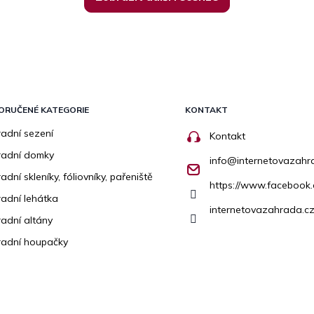
ORUČENÉ KATEGORIE
KONTAKT
adní sezení
Kontakt
radní domky
info
@
internetovazahr
adní skleníky, fóliovníky, pařeniště
https://www.facebook
adní lehátka
internetovazahrada.cz
adní altány
adní houpačky