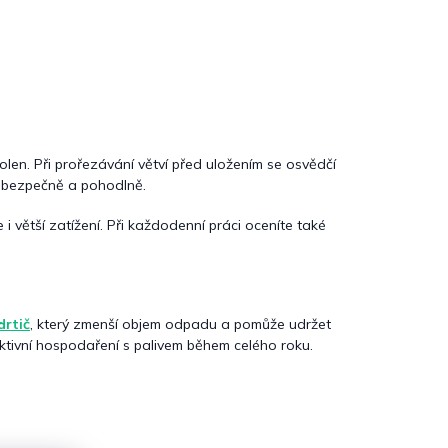
polen. Při prořezávání větví před uložením se osvědčí
mů bezpečně a pohodlně.
e i větší zatížení. Při každodenní práci oceníte také
drtič
, který zmenší objem odpadu a pomůže udržet
ektivní hospodaření s palivem během celého roku.