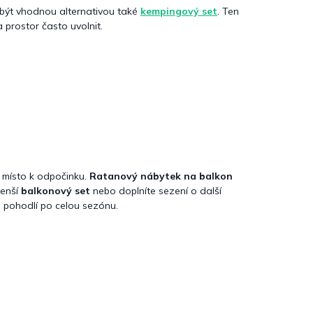
e být vhodnou alternativou také
kempingový set
. Ten
 prostor často uvolnit.
 místo k odpočinku.
Ratanový nábytek na balkon
menší
balkonový set
nebo doplníte sezení o další
 pohodlí po celou sezónu.