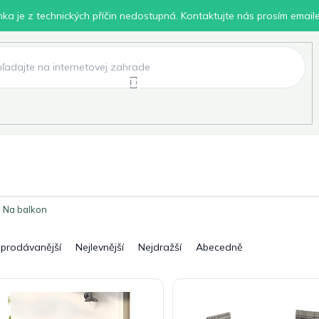
inka je z technických příčin nedostupná. Kontaktujte nás prosím email
lení
Chovatelské potřeby
Dílna
Pro děti
Na balkon
jprodávanější
Nejlevnější
Nejdražší
Abecedně