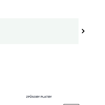
Darina 
 hvězdiček.
Hodnocen
ZPŮSOBY PLATBY