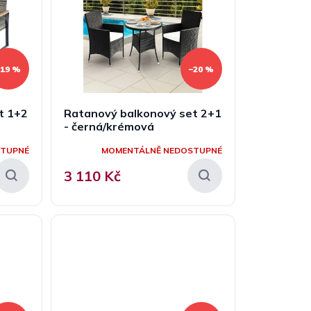
–19 %
–20 %
t 1+2
Ratanový balkonový set 2+1
- černá/krémová
STUPNÉ
MOMENTÁLNĚ NEDOSTUPNÉ
3 110 Kč