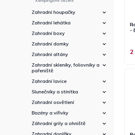
Kempingové sezení
Zahradní houpačky
Zahradní lehátka
R
- 
Zahradní boxy
Zahradní domky
2
Zahradní altány
Zahradní skleníky, foliovníky a
pařeniště
Zahradní lavice
Slunečníky a stínítka
Zahradní osvětlení
Bazény a vířivky
Záhradní grily a ohniště
Zahradní doplňky
B