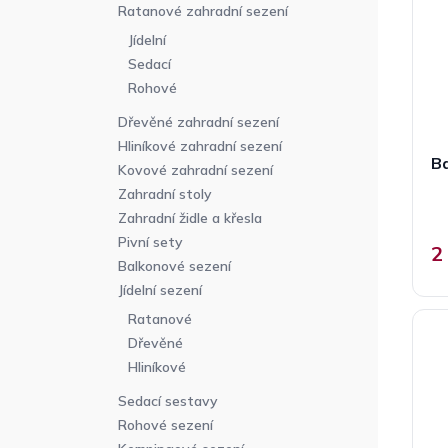
p
n
r
Ratanové zahradní sezení
r
n
o
Jídelní
o
í
d
Sedací
d
p
u
Rohové
u
a
k
k
n
t
Dřevěné zahradní sezení
t
e
ů
Hliníkové zahradní sezení
ů
B
l
Kovové zahradní sezení
Zahradní stoly
Zahradní židle a křesla
Pivní sety
2
Balkonové sezení
Jídelní sezení
Ratanové
Dřevěné
Hliníkové
Sedací sestavy
Rohové sezení