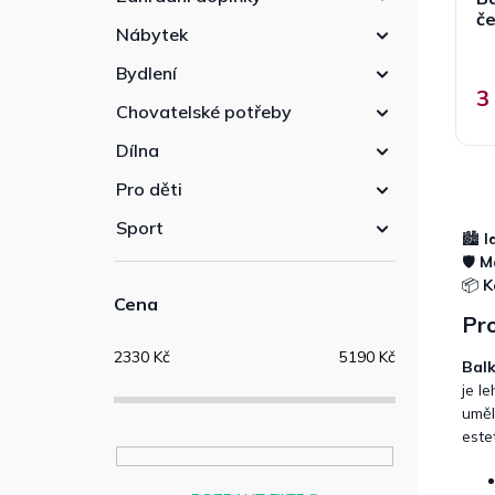
č
Nábytek
Bydlení
3
Chovatelské potřeby
Dílna
Pro děti
Sport
🏙️
I
🛡️
M
📦
K
Cena
Pro
2330
Kč
5190
Kč
Bal
je l
uměl
este