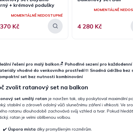
erný + krémové podušky
MOMENTÁLNĚ NEDO
MOMENTÁLNĚ NEDOSTUPNÉ
 370 Kč
4 280 Kč
O
v
l
deální řešení pro malý balkon
🪑
Pohodlné sezení pro každodenní 
á
ateriály vhodné do venkovního prostředí
🧼
Snadná údržba bez s
d
ompaktní set bez nutnosti kombinování
a
c
č zvolit ratanový set na balkon
í
p
konový set umělý ratan
je navržen tak, aby poskytoval maximální p
r
ehký, stabilní a zároveň odolný vůči slunečnímu záření i vlhkosti. Ve sro
v
ého ratanu dlouhodobě zachovává svůj vzhled a tvar. Pokud hledá
k
tický, ratan je velmi oblíbenou volbou.
y
v
ý
✔️
Úspora místa
díky promyšleným rozměrům.