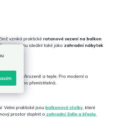
čímž vzniká praktické
ratanové sezení na balkon
lkon
z ratanu ideální také jako
zahradní nábytek
bu
terý působí přirozeně a teple. Pro moderní a
lasím
lehká a snadno přemístitelná.
. Velmi praktické jsou
balkonové stolky
, které
konový prostor doplnit o
zahradní židle a křesla
,