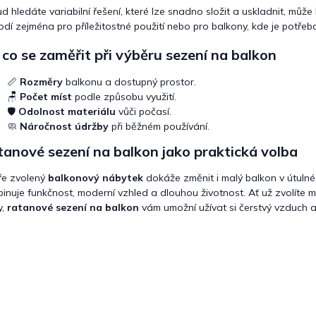
d hledáte variabilní řešení, které lze snadno složit a uskladnit, můž
odí zejména pro příležitostné použití nebo pro balkony, kde je potřeba
co se zaměřit při výběru sezení na balkon
📏
Rozměry
balkonu a dostupný prostor.
🪑
Počet míst
podle způsobu využití.
🛡️
Odolnost materiálu
vůči počasí.
🧼
Náročnost údržby
při běžném používání.
anové sezení na balkon jako praktická volba
ře zvolený
balkonový nábytek
dokáže změnit i malý balkon v útulné
inuje funkčnost, moderní vzhled a dlouhou životnost. Ať už zvolíte 
y,
ratanové sezení na balkon
vám umožní užívat si čerstvý vzduch a