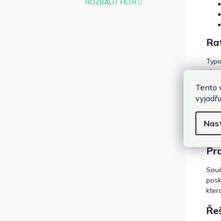
ROZBALIT FILTR
Rat
Typi
vhod
na 
Tento 
vyjadřu
Al
Poku
Nas
mini
Pr
Souč
posk
kter
Řeš