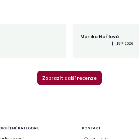
Monika Bořilová
Hodnocení obchodu je 5 z 5
|
18.7.2026
Zobrazit další recenze
ORUČENÉ KATEGORIE
KONTAKT
adní sezení