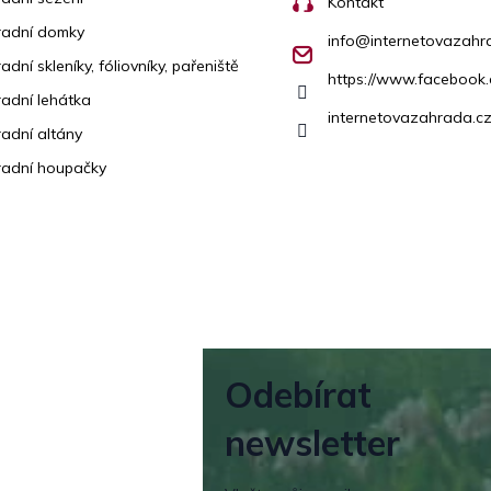
Kontakt
radní domky
info
@
internetovazahr
adní skleníky, fóliovníky, pařeniště
https://www.facebook
adní lehátka
internetovazahrada.cz
adní altány
adní houpačky
Odebírat
newsletter