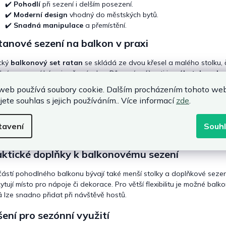
p
✔️
Pohodlí
při sezení i delším posezení.
i
✔️
Moderní design
vhodný do městských bytů.
s
✔️
Snadná manipulace
a přemístění.
u
anové sezení na balkon v praxi
cký
balkonový set ratan
se skládá ze dvou křesel a malého stolku, 
né pro ranní kávu i večerní relax. Díky své velikosti je
nábytek na ba
malý balkon
, kde není prostor pro klasické sestavy.
web používá soubory cookie. Dalším procházením tohoto we
jete souhlas s jejich používáním.. Více informací
zde
.
ternativy k ratanovému balkonovému sezení
d preferujete jiný styl, můžete zvážit také
dřevěný set na balkon
, k
tavení
Souh
malistické balkony je vhodná
hliníková zahradní sestava
, která je 
aktické doplňky k balkonovému sezení
ástí pohodlného balkonu bývají také menší stolky a doplňkové sezení
ytují místo pro nápoje či dekorace. Pro větší flexibilitu je možné bal
á lze snadno přidat při návštěvě hostů.
ení pro sezónní využití