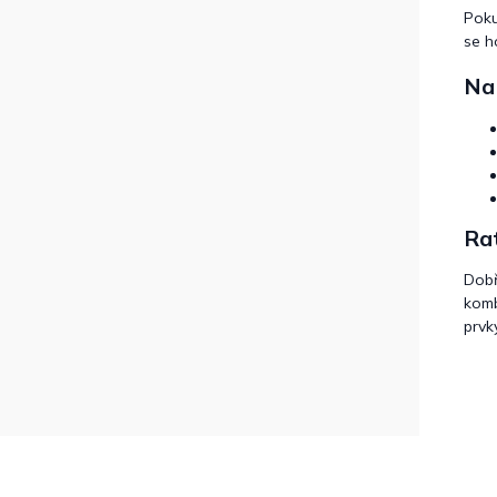
Poku
se h
Na 
Rat
Dob
komb
prvk