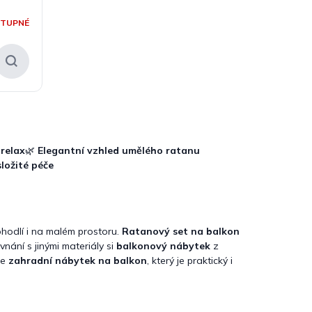
STUPNÉ
relax
🌿
Elegantní vzhled umělého ratanu
ložité péče
ohodlí i na malém prostoru.
Ratanový set na balkon
vnání s jinými materiály si
balkonový nábytek
z
te
zahradní nábytek na balkon
, který je praktický i