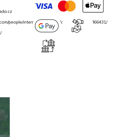
ada.cz
.com/people/internetovazahradacz/100069706866431/
/