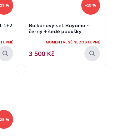
–18 %
–15 %
t 1+2
Balkónový set Bayamo -
černý + šedé podušky
STUPNÉ
MOMENTÁLNĚ NEDOSTUPNÉ
3 500 Kč
–25 %