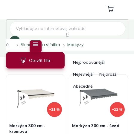
Přejít
na
Nákupní
obsah
košík
Hledat
Domů
Slunečníky a stínítka
Markýzy
V
Ř
Otevřít filtr
ý
a
Nejprodávanější
p
z
i
e
Nejlevnější
Nejdražší
s
n
Abecedně
p
í
r
p
o
r
d
o
–21 %
–22 %
u
d
k
u
Markýza 300 cm -
Markýza 300 cm - šedá
t
k
krémová
ů
t