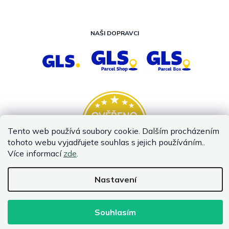
NAŠI DOPRAVCI
Tento web používá soubory cookie. Dalším procházením
tohoto webu vyjadřujete souhlas s jejich používáním..
Více informací
zde
.
Nastavení
Vytvořil Shoptet
Copyright 2026
InternetovaZahrada.cz
. Všechna práva vyhrazena.
Souhlasím
Infolinka je z technických příčin nedostupná. Kontaktujte
nás prosím emailem.