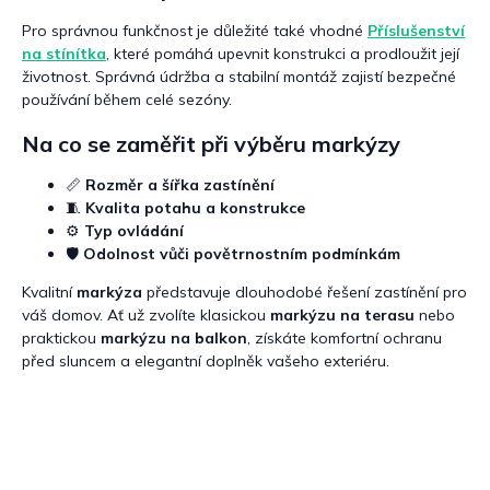
Pro správnou funkčnost je důležité také vhodné
Příslušenství
na stínítka
, které pomáhá upevnit konstrukci a prodloužit její
životnost. Správná údržba a stabilní montáž zajistí bezpečné
používání během celé sezóny.
Na co se zaměřit při výběru markýzy
📏
Rozměr a šířka zastínění
🧵
Kvalita potahu a konstrukce
⚙️
Typ ovládání
🛡️
Odolnost vůči povětrnostním podmínkám
Kvalitní
markýza
představuje dlouhodobé řešení zastínění pro
váš domov. Ať už zvolíte klasickou
markýzu na terasu
nebo
praktickou
markýzu na balkon
, získáte komfortní ochranu
před sluncem a elegantní doplněk vašeho exteriéru.