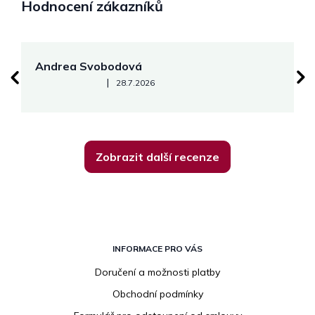
Hodnocení zákazníků
Andrea Svobodová
M
Hodnocení obchodu je 5 z 5 hvězdiček.
|
28.7.2026
Zobrazit další recenze
Z
á
INFORMACE PRO VÁS
p
Doručení a možnosti platby
a
Obchodní podmínky
t
í