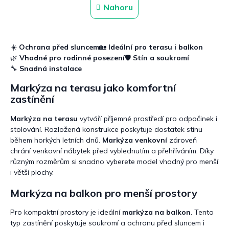
n
l
Nahoru
k
á
o
d
v
a
á
c
n
☀️
Ochrana před sluncem
🏡
Ideální pro terasu i balkon
í
í
🌿
Vhodné pro rodinné posezení
🛡️
Stín a soukromí
p
🔧
Snadná instalace
r
v
Markýza na terasu jako komfortní
k
zastínění
y
v
ý
Markýza na terasu
vytváří příjemné prostředí pro odpočinek i
p
stolování. Rozložená konstrukce poskytuje dostatek stínu
i
během horkých letních dnů.
Markýza venkovní
zároveň
s
chrání venkovní nábytek před vyblednutím a přehříváním. Díky
u
různým rozměrům si snadno vyberete model vhodný pro menší
i větší plochy.
Markýza na balkon pro menší prostory
Pro kompaktní prostory je ideální
markýza na balkon
. Tento
typ zastínění poskytuje soukromí a ochranu před sluncem i