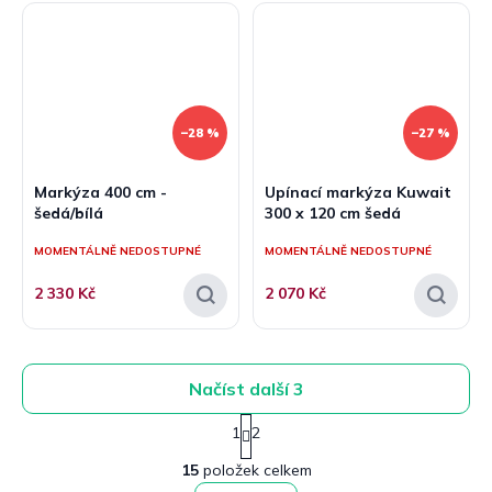
–28 %
–27 %
Markýza 400 cm -
Upínací markýza Kuwait
šedá/bílá
300 x 120 cm šedá
MOMENTÁLNĚ NEDOSTUPNÉ
MOMENTÁLNĚ NEDOSTUPNÉ
2 330 Kč
2 070 Kč
Načíst další 3
S
1
2
t
O
r
15
položek celkem
v
á