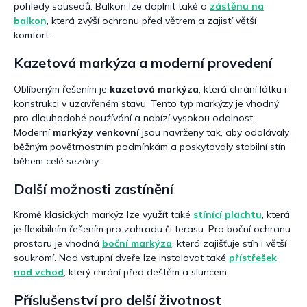
pohledy sousedů. Balkon lze doplnit také o
zástěnu na
balkon
, která zvýší ochranu před větrem a zajistí větší
komfort.
Kazetová markýza a moderní provedení
Oblíbeným řešením je
kazetová markýza
, která chrání látku i
konstrukci v uzavřeném stavu. Tento typ markýzy je vhodný
pro dlouhodobé používání a nabízí vysokou odolnost.
Moderní
markýzy venkovní
jsou navrženy tak, aby odolávaly
běžným povětrnostním podmínkám a poskytovaly stabilní stín
během celé sezóny.
Další možnosti zastínění
Kromě klasických markýz lze využít také
stínící plachtu
, která
je flexibilním řešením pro zahradu či terasu. Pro boční ochranu
prostoru je vhodná
boční markýza
, která zajišťuje stín i větší
soukromí. Nad vstupní dveře lze instalovat také
přístřešek
nad vchod
, který chrání před deštěm a sluncem.
Příslušenství pro delší životnost