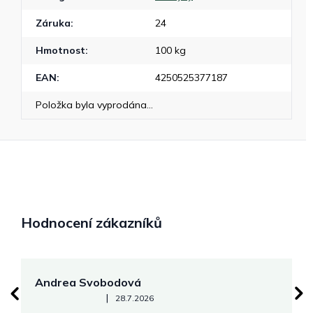
Záruka
:
24
Hmotnost
:
100 kg
EAN
:
4250525377187
Položka byla vyprodána…
Hodnocení zákazníků
Andrea Svobodová
M
Hodnocení obchodu je 5 z 5 hvězdiček.
|
28.7.2026