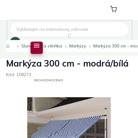
Přejít
na
Nákupní
obsah
košík
Hledat
Domů
Slunečníky a stínítka
Markýzy
Markýza 300 cm - mod
Markýza 300 cm - modrá/bílá
Kód:
108273
PRŮMĚRNÉ
NEOHODNOCENO
HODNOCENÍ
PRODUKTU
JE
0,0
Z
5
HVĚZDIČEK.