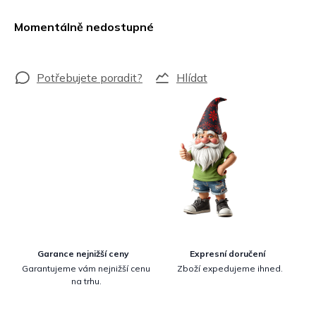
Měrná
cena:
Momentálně nedostupné
Hlídat
Garance nejnižší ceny
Expresní doručení
Garantujeme vám nejnižší cenu
Zboží expedujeme ihned.
na trhu.