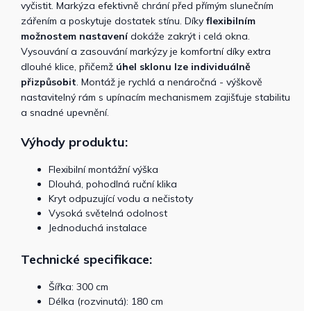
vyčistit. Markýza efektivně chrání před přímým slunečním
zářením a poskytuje dostatek stínu. Díky
flexibilním
možnostem nastavení
dokáže zakrýt i celá okna.
Vysouvání a zasouvání markýzy je komfortní díky extra
dlouhé klice, přičemž
úhel sklonu lze individuálně
přizpůsobit
. Montáž je rychlá a nenáročná - výškově
nastavitelný rám s upínacím mechanismem zajišťuje stabilitu
a snadné upevnění.
Výhody produktu:
Flexibilní montážní výška
Dlouhá, pohodlná ruční klika
Kryt odpuzující vodu a nečistoty
Vysoká světelná odolnost
Jednoduchá instalace
Technické specifikace:
Šířka: 300 cm
Délka (rozvinutá): 180 cm