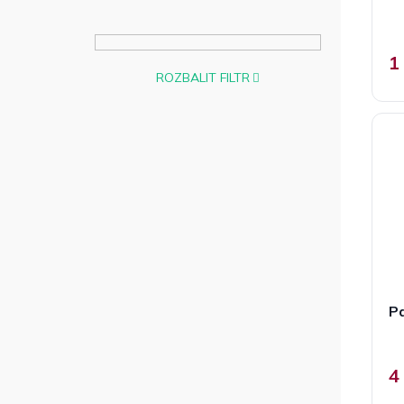
1
ROZBALIT FILTR
Pa
4