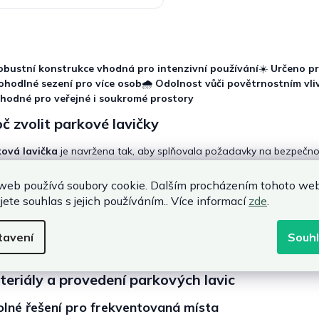
O
v
l
obustní konstrukce vhodná pro intenzivní používání
☀️
Určeno pr
á
ohodlné sezení pro více osob
🌧️
Odolnost vůči povětrnostním vl
d
hodné pro veřejné i soukromé prostory
a
c
č zvolit parkové lavičky
í
p
ová lavička
je navržena tak, aby splňovala požadavky na bezpečnos
r
adnímu nábytku nabízí
parková lavice
vyšší pevnost a odolnost vů
v
gnu se
parkové lavice
snadno začlení do městského prostředí, parků
k
web používá soubory cookie. Dalším procházením tohoto we
y
jete souhlas s jejich používáním.. Více informací
zde
.
✔️
Vysoká nosnost
vhodná pro veřejné prostory.
v
ý
✔️
Dlouhá životnost
bez nutnosti časté výměny.
tavení
Souh
p
✔️
Bezpečné a stabilní sezení
.
i
✔️
Univerzální využití
v exteriéru.
s
eriály a provedení parkových lavic
u
lné řešení pro frekventovaná místa