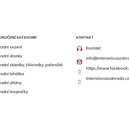
ORUČENÉ KATEGORIE
KONTAKT
adní sezení
Kontakt
radní domky
info
@
internetovazahr
adní skleníky, fóliovníky, pařeniště
https://www.facebook
adní lehátka
internetovazahrada.cz
adní altány
adní houpačky