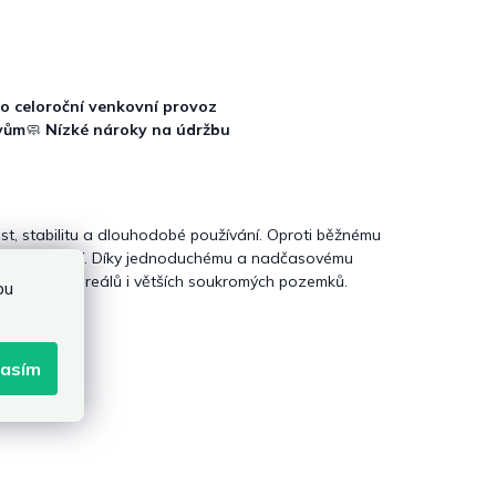
o celoroční venkovní provoz
ivům
🧼
Nízké nároky na údržbu
t, stabilitu a dlouhodobé používání. Oproti běžnému
či opotřebení. Díky jednoduchému a nadčasovému
, školních areálů i větších soukromých pozemků.
bu
lasím