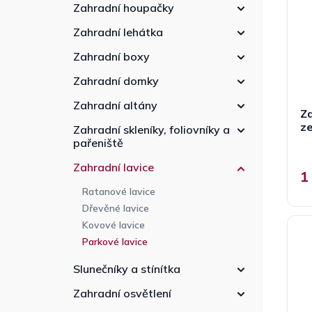
p
n
r
Zahradní houpačky
r
n
o
Zahradní lehátka
o
í
d
d
p
u
Zahradní boxy
u
a
k
k
Zahradní domky
n
t
t
e
ů
Zahradní altány
ů
Za
l
z
Zahradní skleníky, foliovníky a
pařeniště
Zahradní lavice
1
Ratanové lavice
Dřevěné lavice
Kovové lavice
Parkové lavice
Slunečníky a stínítka
Zahradní osvětlení