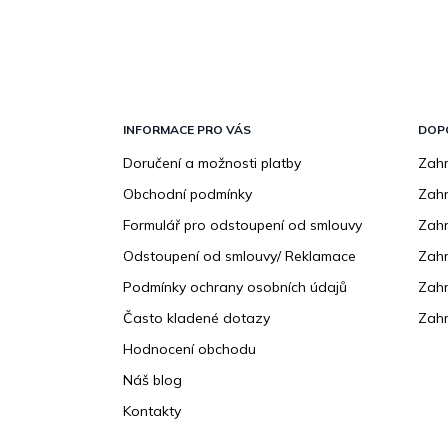
Z
á
p
INFORMACE PRO VÁS
DOP
a
Doručení a možnosti platby
Zahr
t
Obchodní podmínky
Zah
í
Formulář pro odstoupení od smlouvy
Zahr
Odstoupení od smlouvy/ Reklamace
Zahr
Podmínky ochrany osobních údajů
Zahr
Často kladené dotazy
Zahr
Hodnocení obchodu
Náš blog
Kontakty