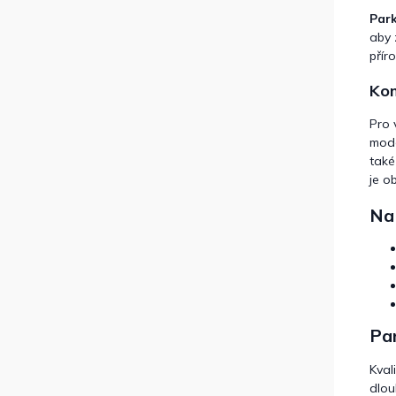
Park
aby 
přír
Kom
Pro 
mode
tak
je o
Na 
Par
Kval
dlou