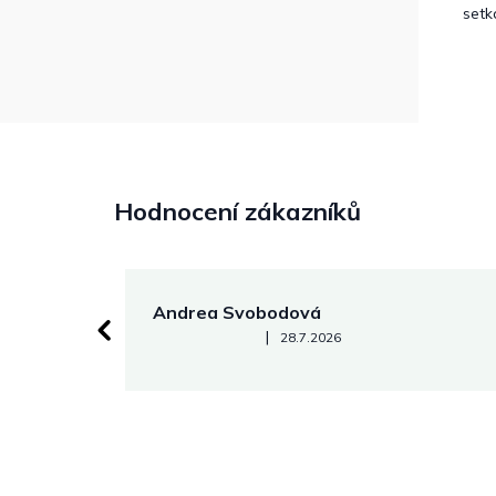
setk
Hodnocení zákazníků
Andrea Svobodová
Hodnocení obchodu je 5 z 5 hvězdiček.
|
28.7.2026