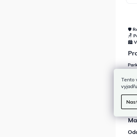
🛡️
R
🪑
P
🏙️
V
Pro
Park
zahr
desi
Tento 
vyjadřu
Nas
Mat
Odo