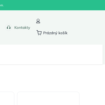
em.
Kontakty
Prázdný košík
Nákupní
košík
Sport