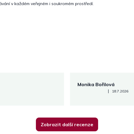
ávání v každém veřejném i soukromém prostředí.
Monika Bořilová
Hodnocení obchodu je 5 z 5
|
18.7.2026
Zobrazit další recenze