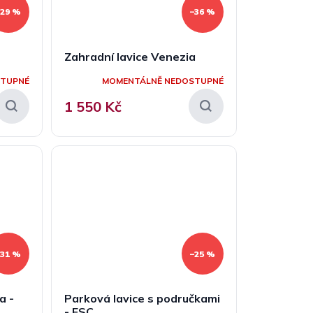
–29 %
–36 %
a
Zahradní lavice Venezia
STUPNÉ
MOMENTÁLNĚ NEDOSTUPNÉ
1 550 Kč
–31 %
–25 %
a -
Parková lavice s područkami
- FSC