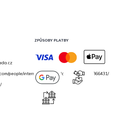
ZPŮSOBY PLATBY
ada.cz
.com/people/internetovazahradacz/100069706866431/
/