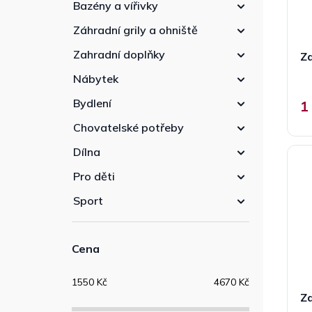
Bazény a vířivky
Záhradní grily a ohniště
Zahradní doplňky
Z
Nábytek
Bydlení
1
Chovatelské potřeby
Dílna
Pro děti
Sport
Cena
1550
Kč
4670
Kč
Za