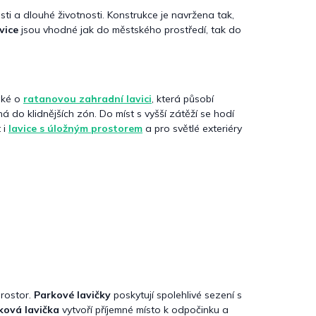
sti a dlouhé životnosti. Konstrukce je navržena tak,
vice
jsou vhodné jak do městského prostředí, tak do
aké o
ratanovou zahradní lavici
, která působí
ná do klidnějších zón. Do míst s vyšší zátěží se hodí
 i
lavice s úložným prostorem
a pro světlé exteriéry
prostor.
Parkové lavičky
poskytují spolehlivé sezení s
ková lavička
vytvoří příjemné místo k odpočinku a