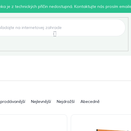
inka je z technických příčin nedostupná. Kontaktujte nás prosím email
lení
Chovatelské potřeby
Dílna
Pro děti
jprodávanější
Nejlevnější
Nejdražší
Abecedně