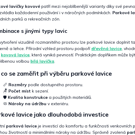
ové lavičky kovové
patří mezi nejoblíbenější varianty díky své pevno
zvládla každodenní používání i v náročných podmínkách.
Parkové la
odních parků a rekreačních zón.
binace s jinými typy lavic
vytvoření vizuálně rozmanitého prostoru lze parkové lavice doplnit t
rně a lehce. Přírodní vzhled prostoru podpoří
dřevěná lavice
, vhod
é
kovová lavice
, která vyniká pevností. Praktickým doplňkem může být
blíbenou volbou
bílá lavička
.
co se zaměřit při výběru parkové lavice
📏
Rozměry
podle dostupného prostoru.
🪑
Počet míst
k sezení.
🛡️
Kvalita konstrukce
a použitých materiálů.
🧼
Nároky na údržbu
v exteriéru.
kové lavice jako dlouhodobá investice
itní
parková lavice
je investicí do komfortu a funkčnosti venkovních 
hou životností a minimálními nároky na údržbu. Správně zvolená
par