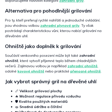
doporučujeme navštívit kategorii
zahradní grily
.
Alternativa pro pohodlnější grilování
Pro ty, kteří preferují rychlé nahřátí a jednoduché ovládání,
jsou vhodnou volbou
zahradní plynové grily
. Ty však
postrádají charakteristickou vůni, kterou nabízí grilování na
dřevěném uhlí.
Ohniště jako doplněk k grilování
Součástí venkovního posezení může být také
zahradní
ohniště
, které vytvoří příjemné teplo během chladnějších
večerů. Zajímavou volbou je například
zahradní ohniště
,
odolné
kovové ohniště
nebo praktické
přenosné ohniště
.
Jak vybrat správný gril na dřevěné uhlí
📏
Velikost grilovací plochy
🔥
Možnost regulace přívodu vzduchu
🛡️
Kvalita použitých materiálů
🧽
Snadná údržba a čištění
🏡
Vhodnost do dostupného prostoru