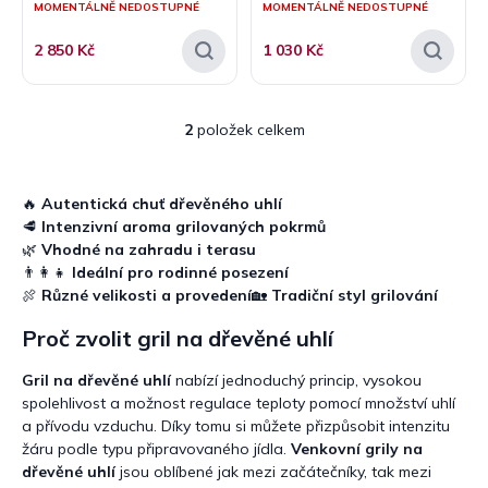
MOMENTÁLNĚ NEDOSTUPNÉ
MOMENTÁLNĚ NEDOSTUPNÉ
ů
2 850 Kč
1 030 Kč
2
položek celkem
O
v
l
á
🔥
Autentická chuť dřevěného uhlí
d
🥩
Intenzivní aroma grilovaných pokrmů
a
🌿
Vhodné na zahradu i terasu
c
👨‍👩‍👧
Ideální pro rodinné posezení
í
🍖
Různé velikosti a provedení
🏡
Tradiční styl grilování
p
r
Proč zvolit gril na dřevěné uhlí
v
k
Gril na dřevěné uhlí
nabízí jednoduchý princip, vysokou
y
spolehlivost a možnost regulace teploty pomocí množství uhlí
v
a přívodu vzduchu. Díky tomu si můžete přizpůsobit intenzitu
ý
p
žáru podle typu připravovaného jídla.
Venkovní grily na
i
dřevěné uhlí
jsou oblíbené jak mezi začátečníky, tak mezi