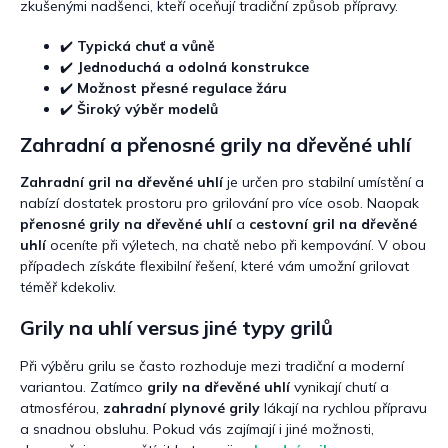
s
zkušenými nadšenci, kteří oceňují tradiční způsob přípravy.
u
✔️
Typická chuť a vůně
✔️
Jednoduchá a odolná konstrukce
✔️
Možnost přesné regulace žáru
✔️
Široký výběr modelů
Zahradní a přenosné grily na dřevěné uhlí
Zahradní gril na dřevěné uhlí
je určen pro stabilní umístění a
nabízí dostatek prostoru pro grilování pro více osob. Naopak
přenosné grily na dřevěné uhlí
a
cestovní gril na dřevěné
uhlí
oceníte při výletech, na chatě nebo při kempování. V obou
případech získáte flexibilní řešení, které vám umožní grilovat
téměř kdekoliv.
Grily na uhlí versus jiné typy grilů
Při výběru grilu se často rozhoduje mezi tradiční a moderní
variantou. Zatímco
grily na dřevěné uhlí
vynikají chutí a
atmosférou,
zahradní plynové grily
lákají na rychlou přípravu
a snadnou obsluhu. Pokud vás zajímají i jiné možnosti,