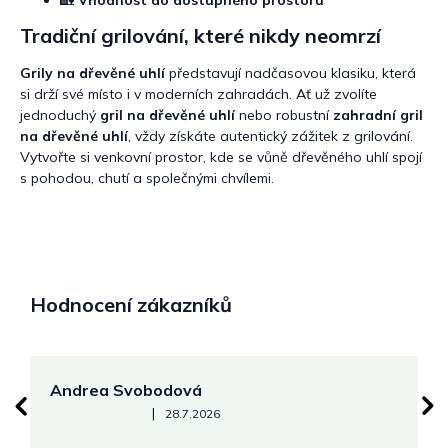
Tradiční grilování, které nikdy neomrzí
Grily na dřevěné uhlí
představují nadčasovou klasiku, která
si drží své místo i v moderních zahradách. Ať už zvolíte
jednoduchý
gril na dřevěné uhlí
nebo robustní
zahradní gril
na dřevěné uhlí
, vždy získáte autentický zážitek z grilování.
Vytvořte si venkovní prostor, kde se vůně dřevěného uhlí spojí
s pohodou, chutí a společnými chvílemi.
Hodnocení zákazníků
Andrea Svobodová
M
Hodnocení obchodu je 5 z 5 hvězdiček.
|
28.7.2026