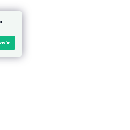
bu
lasím