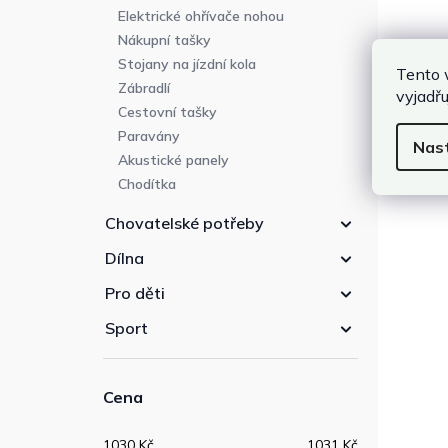
Elektrické ohřívače nohou
Nákupní tašky
Stojany na jízdní kola
Tento 
Zábradlí
vyjadřu
Cestovní tašky
Paravány
Nas
Akustické panely
Chodítka
Chovatelské potřeby
Dílna
Pro děti
Sport
Cena
1030
Kč
1031
Kč