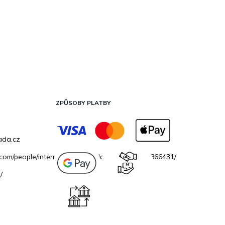
ZPŮSOBY PLATBY
ada.cz
.com/people/internetovazahradacz/100069706866431/
/