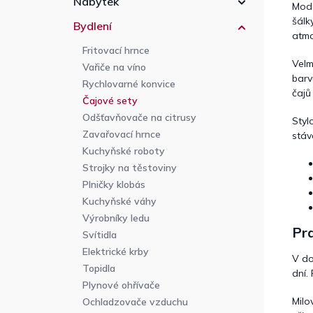
Nábytek
Mod
šálk
Bydlení
atm
Fritovací hrnce
Velm
Vařiče na víno
barv
Rychlovarné konvice
čajů
Čajové sety
Odšťavňovače na citrusy
Styl
Zavařovací hrnce
stáv
Kuchyňské roboty
Strojky na těstoviny
Plničky klobás
Kuchyňské váhy
Výrobníky ledu
Pr
Svítidla
Elektrické krby
V do
Topidla
dní.
Plynové ohřívače
Milo
Ochladzovače vzduchu