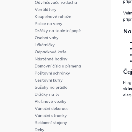
příp
Odvlhčovače vzduchu
Ventilátory
Velm
Koupelnové rohože
příp
Police na vany
Na 
Držáky na toaletní papír
Osobní váhy
Lékárničky
Odpadkové koše
Nástěnné hodiny
Domovní čísla a písmena
Čaj
Poštovní schránky
Cestovní kufry
Eleg
Sušáky na prádlo
skle
Držáky na tv
eleg
Plošinové vozíky
Vánoční dekorace
Vánoční stromky
Reklamní stojany
Deky