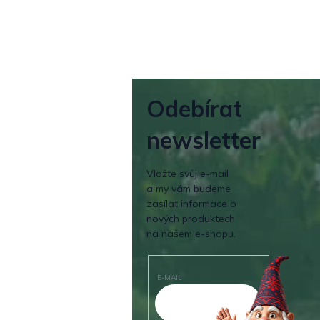
Odebírat
newsletter
Vložte svůj e-mail
a my vám budeme
zasílat informace o
nových produktech
na našem e-shopu.
E-MAIL