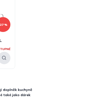
–27 %
L
STUPNÉ
vý doplněk kuchyně
é také jako dárek