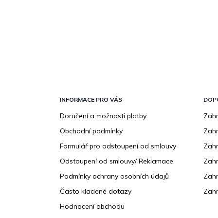
Z
á
p
INFORMACE PRO VÁS
DOP
a
Doručení a možnosti platby
Zahr
t
Obchodní podmínky
Zah
í
Formulář pro odstoupení od smlouvy
Zahr
Odstoupení od smlouvy/ Reklamace
Zahr
Podmínky ochrany osobních údajů
Zahr
Často kladené dotazy
Zahr
Hodnocení obchodu