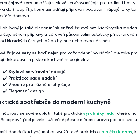
í
erní
čajové sety
umožňují stylové servírování čaje pro rodinu i hosty.
p
y a další doplňky, které usnadňují přípravu i podávání nápojů. Díky to
r
osféře domova.
v
k
i oblíbený je také elegantní
skleněný čajový set
, který vyniká mode
y
u čaje během přípravy a zároveň působí velmi esteticky při servírování
v
ý
 od klasických černých až po bylinné nebo ovocné směsi.
p
i
ové
čajové sety
se hodí nejen pro každodenní používání, ale také pro 
s
ají dekorativním prvkem kuchyně nebo jídelny.
u
✔️
Stylové servírování nápojů
✔️
Praktická sada nádobí
✔️
Vhodné pro různé druhy čaje
✔️
Elegantní design
aktické spotřebiče do moderní kuchyně
mácnosti se skvěle uplatní také praktické
výrobníky ledu
, které umo
 Při přípravě jídel je velmi užitečné přesné měření surovin pomocí kvali
vníci domácí kuchyně mohou využít také praktickou
plničku klobás
, 