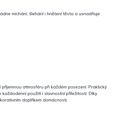
vládne míchání, šlehání i hnětení těsta a usnadňuje
jí příjemnou atmosféru při každém posezení. Praktický
 každodenní použití i slavnostní příležitosti. Díky
dekorativním doplňkem domácnosti.