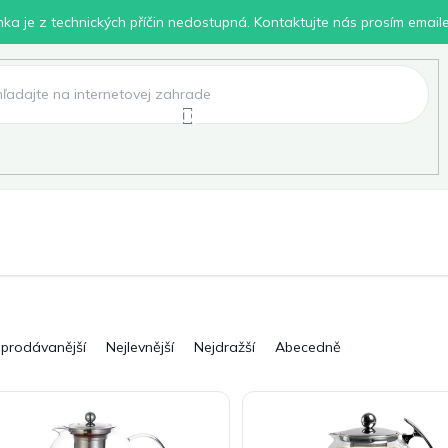
inka je z technických příčin nedostupná. Kontaktujte nás prosím email
lení
Chovatelské potřeby
Dílna
Pro děti
jprodávanější
Nejlevnější
Nejdražší
Abecedně