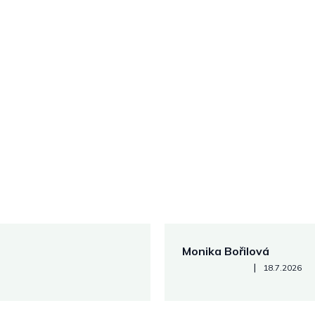
Monika Bořilová
Hodnocení obchodu je 5 z 5
|
18.7.2026