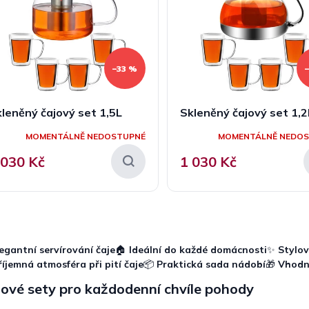
–33 %
leněný čajový set 1,5L
Skleněný čajový set 1,2
MOMENTÁLNĚ NEDOSTUPNÉ
MOMENTÁLNĚ NEDO
 030 Kč
1 030 Kč
O
v
l
egantní servírování čaje
🏠
Ideální do každé domácnosti
✨
Stylo
á
říjemná atmosféra při pití čaje
📦
Praktická sada nádobí
🎁
Vhodn
d
a
ové sety pro každodenní chvíle pohody
c