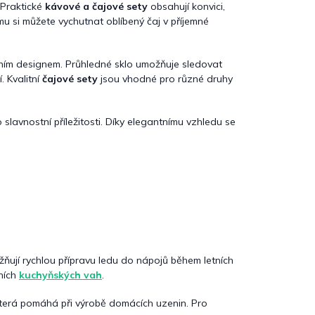
 Praktické
kávové a čajové sety
obsahují konvici,
mu si můžete vychutnat oblíbený čaj v příjemné
rním designem. Průhledné sklo umožňuje sledovat
. Kvalitní
čajové sety
jsou vhodné pro různé druhy
slavnostní příležitosti. Díky elegantnímu vzhledu se
žňují rychlou přípravu ledu do nápojů během letních
tních
kuchyňských vah
.
která pomáhá při výrobě domácích uzenin. Pro