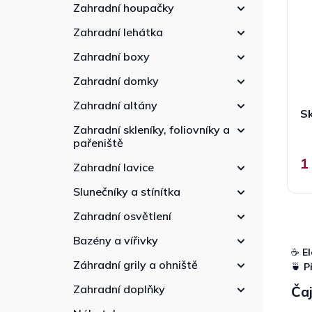
p
n
r
Zahradní houpačky
r
n
o
Zahradní lehátka
o
í
d
d
p
u
Zahradní boxy
u
a
k
k
Zahradní domky
n
t
t
e
ů
Zahradní altány
ů
Sk
l
Zahradní skleníky, foliovníky a
pařeniště
1
Zahradní lavice
Slunečníky a stínítka
Zahradní osvětlení
Bazény a vířivky
☕
El
Záhradní grily a ohniště
🍵
P
Zahradní doplňky
Čaj