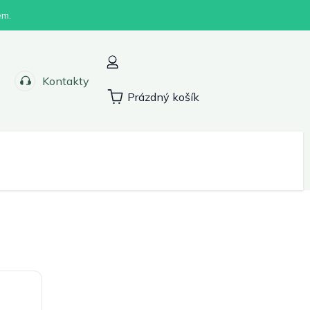
em.
Kontakty
Prázdný košík
Nákupní
košík
Sport