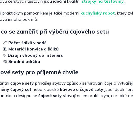
ravu čerstvých těstovin jsou ideální kvalitní
strojky na těstoviny
.
i praktickým pomocníkem je také moderní
kuchyňský robot
, který z
ravu mnoha pokrmů.
co se zaměřit při výběru čajového setu
📏
Počet šálků v sadě
🧵
Materiál konvice a šálků
✨
Dizajn vhodný do interiéru
🧼
Snadná údržba
ové sety pro příjemné chvíle
antní
čajové sety
přinášejí stylový způsob servírování čaje a vytváře
něný čajový set
nebo klasické
kávové a čajové sety
jsou ideální pro
antnímu designu se
čajové sety
stávají nejen praktickým, ale také 