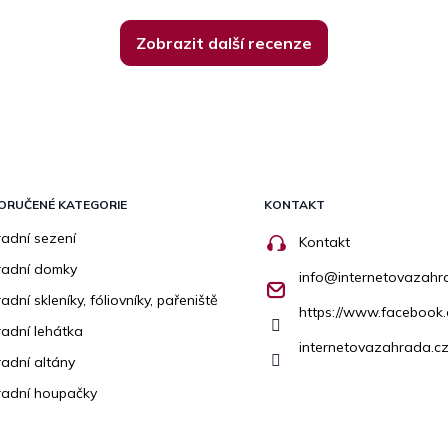
Zobrazit další recenze
ORUČENÉ KATEGORIE
KONTAKT
adní sezení
Kontakt
radní domky
info
@
internetovazahr
adní skleníky, fóliovníky, pařeniště
https://www.facebook
adní lehátka
internetovazahrada.cz
adní altány
adní houpačky