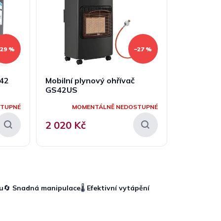
–29 %
–27 %
x42
Mobilní plynový ohřívač
GS42US
STUPNÉ
MOMENTÁLNĚ NEDOSTUPNÉ
2 020 Kč
u
🔄
Snadná manipulace
🌡
Efektivní vytápění