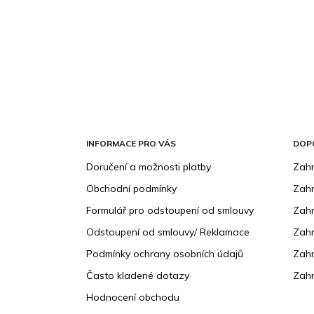
Z
á
p
INFORMACE PRO VÁS
DOP
a
Doručení a možnosti platby
Zahr
t
Obchodní podmínky
Zah
í
Formulář pro odstoupení od smlouvy
Zahr
Odstoupení od smlouvy/ Reklamace
Zahr
Podmínky ochrany osobních údajů
Zahr
Často kladené dotazy
Zahr
Hodnocení obchodu