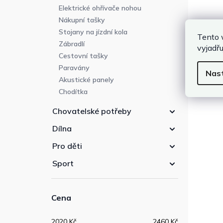
Elektrické ohřívače nohou
Nákupní tašky
Stojany na jízdní kola
Tento 
Zábradlí
vyjadřu
Cestovní tašky
Paravány
Nas
Akustické panely
Chodítka
Chovatelské potřeby
Dílna
Pro děti
Sport
Cena
2020
Kč
2460
Kč