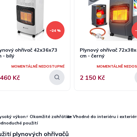
–24 %
lynový ohřívač 42x36x73
Plynový ohřívač 72x38
 - bílý
cm - černý
MOMENTÁLNĚ NEDOSTUPNÉ
MOMENTÁLNĚ NEDO
 460 Kč
2 150 Kč
O
v
l
ysoký výkon
⚡
Okamžité zahřátí
🏡
Vhodné do interiéru i exteriér
á
ednoduché použití
d
a
žití plynových ohřívačů