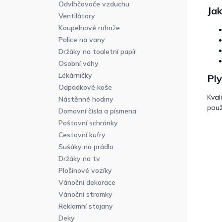
Odvlhčovače vzduchu
Jak
Ventilátory
Koupelnové rohože
Police na vany
Držáky na toaletní papír
Osobní váhy
Lékárničky
Pl
Odpadkové koše
Kval
Nástěnné hodiny
použ
Domovní čísla a písmena
Poštovní schránky
Cestovní kufry
Sušáky na prádlo
Držáky na tv
Plošinové vozíky
Vánoční dekorace
Vánoční stromky
Reklamní stojany
Deky