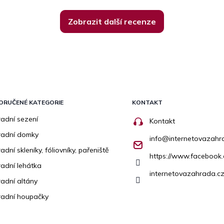
Zobrazit další recenze
ORUČENÉ KATEGORIE
KONTAKT
adní sezení
Kontakt
radní domky
info
@
internetovazahr
adní skleníky, fóliovníky, pařeniště
https://www.facebook
adní lehátka
internetovazahrada.cz
adní altány
adní houpačky