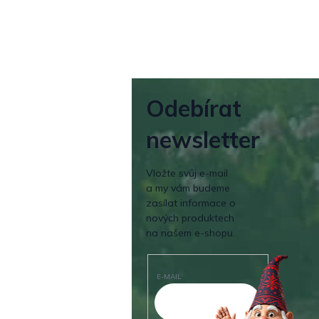
Odebírat
newsletter
Vložte svůj e-mail
a my vám budeme
zasílat informace o
nových produktech
na našem e-shopu.
E-MAIL