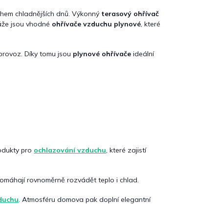
během chladnějších dnů. Výkonný
terasový ohřívač
aráže jsou vhodné
ohřívače vzduchu plynové
, které
provoz. Díky tomu jsou
plynové ohřívače
ideální
rodukty pro
ochlazování vzduchu
, které zajistí
pomáhají rovnoměrně rozvádět teplo i chlad.
duchu
. Atmosféru domova pak doplní elegantní