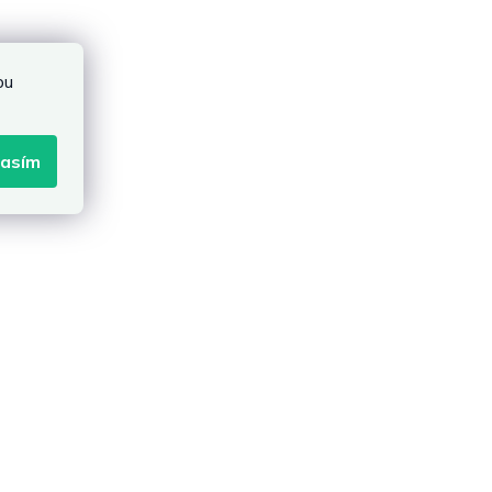
bu
lasím