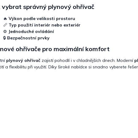
 vybrat správný plynový ohřívač
🔥
Výkon podle velikosti prostoru
📏
Typ použití interiér nebo exteriér
⚙
Jednoduché ovládání
🔒
Bezpečnostní prvky
ynové ohřívače pro maximální komfort
itní
plynový ohřívač
zajistí pohodlí i v chladnějších dnech. Moderní
p
ití a flexibilitu při využití. Díky široké nabídce si snadno vyberete ře