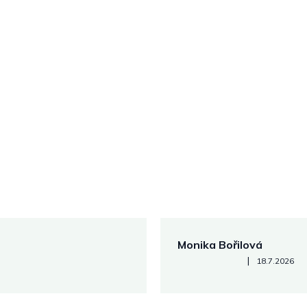
Monika Bořilová
Hodnocení obchodu je 5 z 5
|
18.7.2026