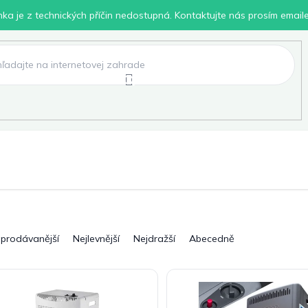
inka je z technických příčin nedostupná. Kontaktujte nás prosím email
lení
Chovatelské potřeby
Dílna
Pro děti
jprodávanější
Nejlevnější
Nejdražší
Abecedně