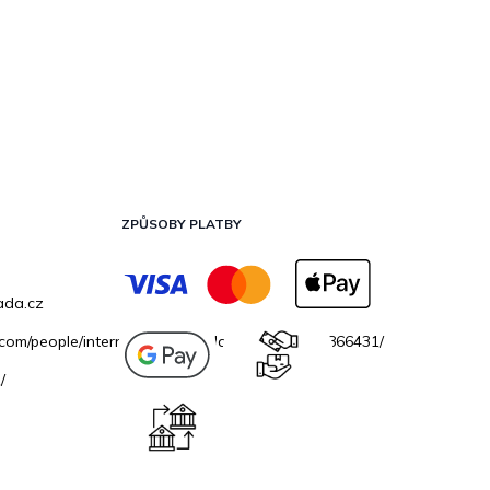
ZPŮSOBY PLATBY
ada.cz
.com/people/internetovazahradacz/100069706866431/
/