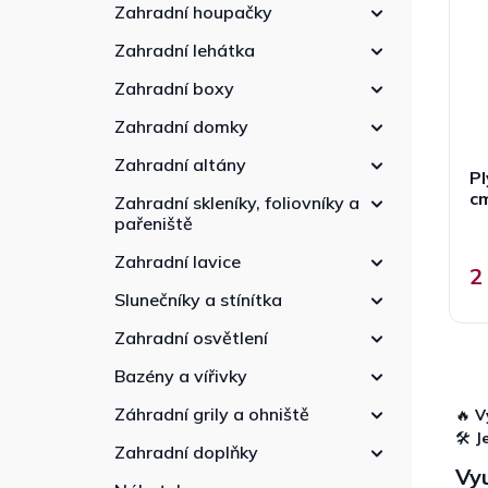
p
n
r
Zahradní houpačky
r
n
o
Zahradní lehátka
o
í
d
d
p
u
Zahradní boxy
u
a
k
k
Zahradní domky
n
t
t
e
ů
Zahradní altány
ů
P
l
cm
Zahradní skleníky, foliovníky a
pařeniště
Zahradní lavice
2
Slunečníky a stínítka
Zahradní osvětlení
Bazény a vířivky
Záhradní grily a ohniště
🔥
V
🛠
J
Zahradní doplňky
Vyu