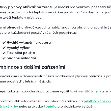
c
í
tický
plynový ohřívač na terasu
je ideální pro venkovní posezení 
p
nový
zajistí komfortní teplotu i ve větším prostoru. Pro dílny nebo g
r
le zvýší teplotu v místnosti.
v
k
erní
plynový ohřívač vzduchu
nabízí snadnou obsluhu a spolehlivý 
y
ou pro každodenní použití v různých podmínkách.
v
ý
p
✔️
Rychlé vytápění prostoru
i
✔️
Vysoký výkon
s
✔️
Flexibilní použití
u
✔️
Snadné ovládání
binace s dalšími zařízeními
ideální klima v domácnosti můžete kombinovat plynové ohřívače s p
emné prostředí v letních měsících.
lepší cirkulaci vzduchu doporučujeme využít také
ventilátory
, které 
kontrolu vlhkosti v interiéru jsou vhodná zařízení na
odvlhčování vz
trické krby
nebo praktické
topidlo
pro doplňkové vytápění.