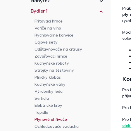
Nábytek
Prak
Bydlení
ply
rych
Fritovací hrnce
Vařiče na víno
Mod
Rychlovarné konvice
volb
Čajové sety
Odšťavňovače na citrusy
Zavařovací hrnce
Kuchyňské roboty
Strojky na těstoviny
Plničky klobás
Kom
Kuchyňské váhy
Pro 
Výrobníky ledu
příj
Svítidla
Elektrické krby
Pro 
Topidla
Pro 
Plynové ohřívače
elek
Ochladzovače vzduchu