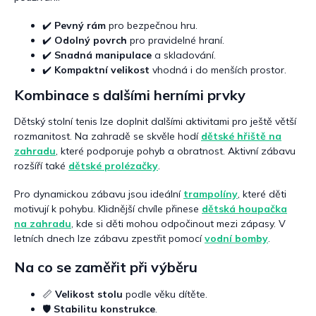
i
s
✔️
Pevný rám
pro bezpečnou hru.
u
✔️
Odolný povrch
pro pravidelné hraní.
✔️
Snadná manipulace
a skladování.
✔️
Kompaktní velikost
vhodná i do menších prostor.
Kombinace s dalšími herními prvky
Dětský stolní tenis lze doplnit dalšími aktivitami pro ještě větší
rozmanitost. Na zahradě se skvěle hodí
dětské hřiště na
zahradu
, které podporuje pohyb a obratnost. Aktivní zábavu
rozšíří také
dětské prolézačky
.
Pro dynamickou zábavu jsou ideální
trampolíny
, které děti
motivují k pohybu. Klidnější chvíle přinese
dětská houpačka
na zahradu
, kde si děti mohou odpočinout mezi zápasy. V
letních dnech lze zábavu zpestřit pomocí
vodní bomby
.
Na co se zaměřit při výběru
📏
Velikost stolu
podle věku dítěte.
🛡️
Stabilitu konstrukce
.