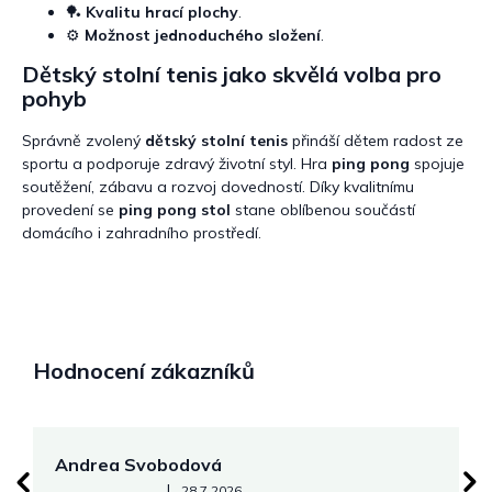
🏓
Kvalitu hrací plochy
.
⚙️
Možnost jednoduchého složení
.
Dětský stolní tenis jako skvělá volba pro
pohyb
Správně zvolený
dětský stolní tenis
přináší dětem radost ze
sportu a podporuje zdravý životní styl. Hra
ping pong
spojuje
soutěžení, zábavu a rozvoj dovedností. Díky kvalitnímu
provedení se
ping pong stol
stane oblíbenou součástí
domácího i zahradního prostředí.
Hodnocení zákazníků
Andrea Svobodová
M
Hodnocení obchodu je 5 z 5 hvězdiček.
|
28.7.2026