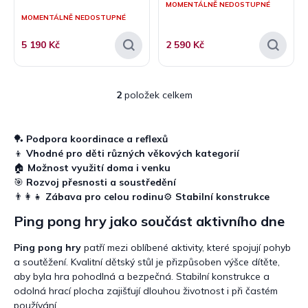
MOMENTÁLNĚ NEDOSTUPNÉ
ů
MOMENTÁLNĚ NEDOSTUPNÉ
5 190 Kč
2 590 Kč
2
položek celkem
O
v
l
á
🏓
Podpora koordinace a reflexů
d
👦
Vhodné pro děti různých věkových kategorií
a
🏠
Možnost využití doma i venku
c
🎯
Rozvoj přesnosti a soustředění
í
👨‍👩‍👧
Zábava pro celou rodinu
⚙️
Stabilní konstrukce
p
r
Ping pong hry jako součást aktivního dne
v
k
Ping pong hry
patří mezi oblíbené aktivity, které spojují pohyb
y
a soutěžení. Kvalitní dětský stůl je přizpůsoben výšce dítěte,
v
aby byla hra pohodlná a bezpečná. Stabilní konstrukce a
ý
odolná hrací plocha zajišťují dlouhou životnost i při častém
p
používání.