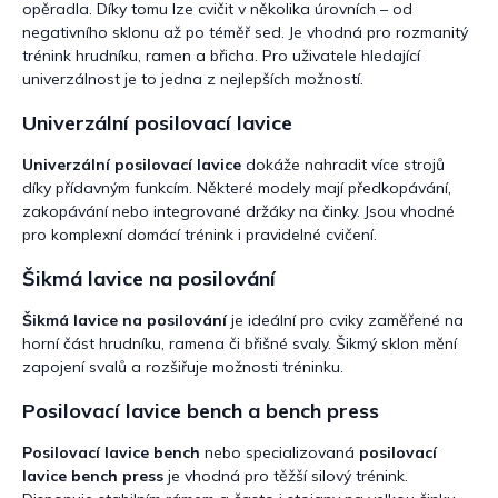
opěradla. Díky tomu lze cvičit v několika úrovních – od
negativního sklonu až po téměř sed. Je vhodná pro rozmanitý
trénink hrudníku, ramen a břicha. Pro uživatele hledající
univerzálnost je to jedna z nejlepších možností.
Univerzální posilovací lavice
Univerzální posilovací lavice
dokáže nahradit více strojů
díky přídavným funkcím. Některé modely mají předkopávání,
zakopávání nebo integrované držáky na činky. Jsou vhodné
pro komplexní domácí trénink i pravidelné cvičení.
Šikmá lavice na posilování
Šikmá lavice na posilování
je ideální pro cviky zaměřené na
horní část hrudníku, ramena či břišné svaly. Šikmý sklon mění
zapojení svalů a rozšiřuje možnosti tréninku.
Posilovací lavice bench a bench press
Posilovací lavice bench
nebo specializovaná
posilovací
lavice bench press
je vhodná pro těžší silový trénink.