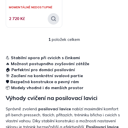
ů
MOMENTÁLNĚ NEDOSTUPNÉ
2 720 Kč
1
položek celkem
O
v
l
á
💪
Stabilní opora při cvicích s činkami
d
🔥
Možnost postupného zvyšování zátěže
a
🏠
Perfektní pro domácí posilování
c
🎯
Zacílení na konkrétní svalové partie
í
🛡️
Bezpečná konstrukce a pevný rám
p
📦
Modely vhodné i do menších prostor
r
v
Výhody cvičení na posilovací lavici
k
y
Správně zvolená
posilovací lavice
nabízí maximální komfort
v
při bench pressech, tlacích, přítazích, tréninku břicha i cvicích s
ý
vlastní vahou. Díky stabilní konstrukci a možnosti nastavení
p
sklonu je trénink bezpečnější a efektivnější.
Posilovací lavice