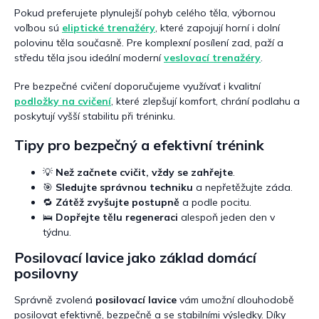
Pokud preferujete plynulejší pohyb celého těla, výbornou
voľbou sú
eliptické trenažéry
, které zapojují horní i dolní
polovinu těla současně. Pre komplexní posílení zad, paží a
středu těla jsou ideální moderní
veslovací trenažéry
.
Pre bezpečné cvičení doporučujeme využívať i kvalitní
podložky na cvičení
, které zlepšují komfort, chrání podlahu a
poskytují vyšší stabilitu při tréninku.
Tipy pro bezpečný a efektivní trénink
💡
Než začnete cvičit, vždy se zahřejte
.
🎯
Sledujte správnou techniku
a nepřetěžujte záda.
🔁
Zátěž zvyšujte postupně
a podle pocitu.
🛌
Dopřejte tělu regeneraci
alespoň jeden den v
týdnu.
Posilovací lavice jako základ domácí
posilovny
Správně zvolená
posilovací lavice
vám umožní dlouhodobě
posilovat efektivně, bezpečně a se stabilními výsledky. Díky