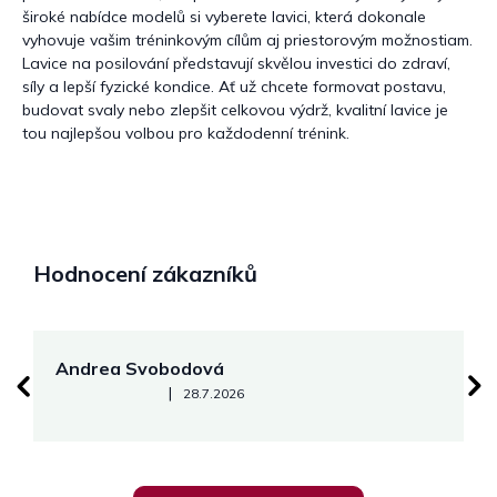
široké nabídce modelů si vyberete lavici, která dokonale
vyhovuje vašim tréninkovým cílům aj priestorovým možnostiam.
Lavice na posilování představují skvělou investici do zdraví,
síly a lepší fyzické kondice. Ať už chcete formovat postavu,
budovat svaly nebo zlepšit celkovou výdrž, kvalitní lavice je
tou najlepšou volbou pro každodenní trénink.
Hodnocení zákazníků
Andrea Svobodová
M
Hodnocení obchodu je 5 z 5 hvězdiček.
|
28.7.2026