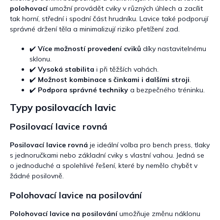
i
polohovací
umožní provádět cviky v různých úhlech a zacílit
s
tak horní, střední i spodní část hrudníku. Lavice také podporují
u
správné držení těla a minimalizují riziko přetížení zad.
✔️
Více možností provedení cviků
díky nastavitelnému
sklonu.
✔️
Vysoká stabilita
i při těžších vahách.
✔️
Možnost kombinace s činkami i dalšími stroji
.
✔️
Podpora správné techniky
a bezpečného tréninku.
Typy posilovacích lavic
Posilovací lavice rovná
Posilovací lavice rovná
je ideální volba pro bench press, tlaky
s jednoručkami nebo základní cviky s vlastní vahou. Jedná se
o jednoduché a spolehlivé řešení, které by nemělo chybět v
žádné posilovně.
Polohovací lavice na posilování
Polohovací lavice na posilování
umožňuje změnu náklonu