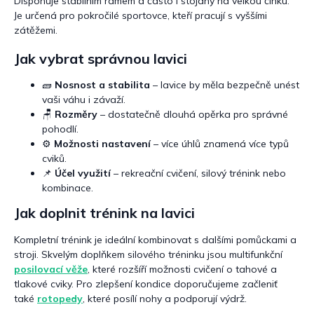
Disponuje stabilním rámem a často i stojany na velkou činku.
Je určená pro pokročilé sportovce, kteří pracují s vyššími
zátěžemi.
Jak vybrat správnou lavici
🧱
Nosnost a stabilita
– lavice by měla bezpečně unést
vaši váhu i závaží.
🪑
Rozměry
– dostatečně dlouhá opěrka pro správné
pohodlí.
⚙️
Možnosti nastavení
– více úhlů znamená více typů
cviků.
📌
Účel využití
– rekreační cvičení, silový trénink nebo
kombinace.
Jak doplnit trénink na lavici
Kompletní trénink je ideální kombinovat s dalšími pomůckami a
stroji. Skvelým doplňkem silového tréninku jsou multifunkční
posilovací věže
, které rozšíří možnosti cvičení o tahové a
tlakové cviky. Pro zlepšení kondice doporučujeme začleniť
také
rotopedy
, které posílí nohy a podporují výdrž.