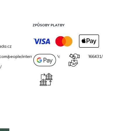
ZPŮSOBY PLATBY
ada.cz
.com/people/internetovazahradacz/100069706866431/
/