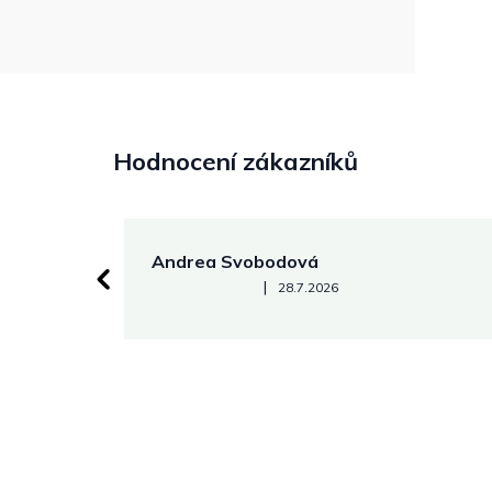
Hodnocení zákazníků
Andrea Svobodová
Hodnocení obchodu je 5 z 5 hvězdiček.
|
28.7.2026