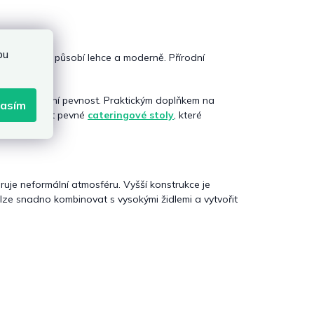
bu
 stůl
, který působí lehce a moderně. Přírodní
ci.
ízejí maximální pevnost. Praktickým doplňkem na
lasím
avy lze využít pevné
cateringové stoly
, které
uje neformální atmosféru. Vyšší konstrukce je
lze snadno kombinovat s vysokými židlemi a vytvořit