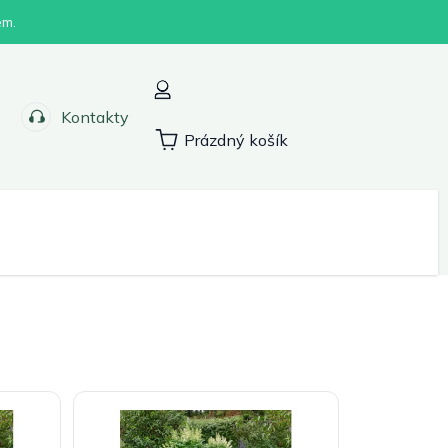
em.
Kontakty
Prázdný košík
Nákupní
košík
Sport