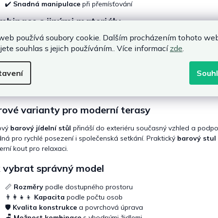
p
✔️
Snadná manipulace
při přemísťování
i
binace s jinými materiály
s
u
web používá soubory cookie. Dalším procházením tohoto we
d dáváte přednost jinému vzhledu, můžete zvolit elegantní
ratanový
jete souhlas s jejich používáním.. Více informací
zde
.
sféru nabídne kvalitní
dřevěný stůl
, jenž dodá prostoru teplo a tradi
robustnější styl jsou vhodné také
zahradní stoly kovové
, které nab
tavení
Souh
ty nebo sezónní použití jsou
kempingové stoly
. Pro větší akce a osl
ytují dostatek prostoru pro hosty.
ové varianty pro moderní terasy
ový
barový jídelní stůl
přináší do exteriéru současný vzhled a podpor
ná pro rychlé posezení i společenská setkání. Praktický
barový stul
rní kout pro relaxaci.
k vybrat správný model
📏
Rozměry
podle dostupného prostoru
👨‍👩‍👧‍👦
Kapacita
podle počtu osob
🛡️
Kvalita konstrukce
a povrchová úprava
🪑
Možnost kombinace
s vhodnými židlemi