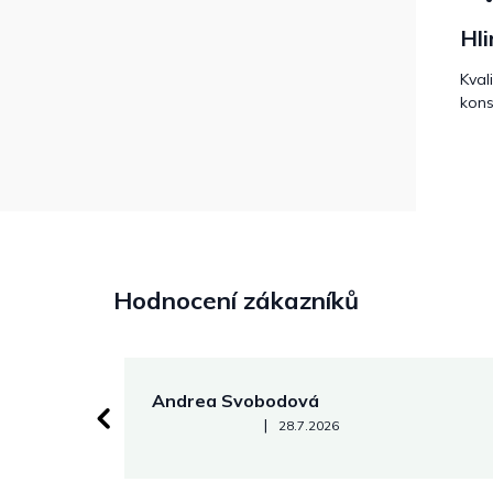
Hli
Kval
kons
Hodnocení zákazníků
Andrea Svobodová
Hodnocení obchodu je 5 z 5 hvězdiček.
|
28.7.2026