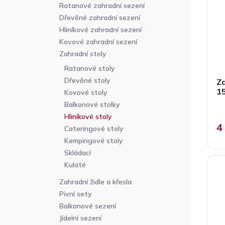
p
n
r
Ratanové zahradní sezení
r
n
o
Dřevěné zahradní sezení
o
í
d
Hliníkové zahradní sezení
d
p
u
Kovové zahradní sezení
u
a
k
Zahradní stoly
k
n
t
t
Ratanové stoly
e
ů
ů
Dřevěné stoly
Za
l
15
Kovové stoly
Balkonové stolky
Hliníkové stoly
4
Cateringové stoly
Kempingové stoly
Skládací
Kulaté
Zahradní židle a křesla
Pivní sety
Balkonové sezení
Jídelní sezení