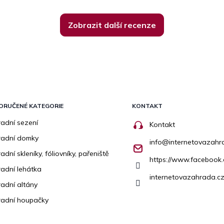
Zobrazit další recenze
ORUČENÉ KATEGORIE
KONTAKT
adní sezení
Kontakt
radní domky
info
@
internetovazahr
adní skleníky, fóliovníky, pařeniště
https://www.facebook
adní lehátka
internetovazahrada.cz
adní altány
adní houpačky