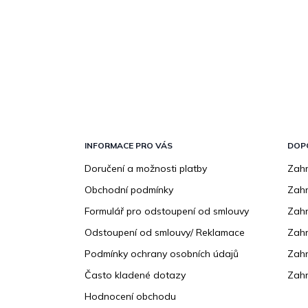
Z
á
p
INFORMACE PRO VÁS
DOP
a
Doručení a možnosti platby
Zahr
t
Obchodní podmínky
Zah
í
Formulář pro odstoupení od smlouvy
Zahr
Odstoupení od smlouvy/ Reklamace
Zahr
Podmínky ochrany osobních údajů
Zahr
Často kladené dotazy
Zahr
Hodnocení obchodu