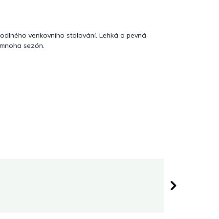
ohodlného venkovního stolování. Lehká a pevná
m mnoha sezón.
Darina 
 hvězdiček.
Hodnocen