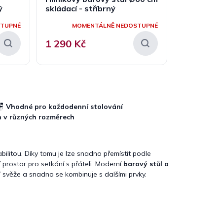
ý
skládací - stříbrný
STUPNÉ
MOMENTÁLNĚ NEDOSTUPNÉ
1 290 Kč
🪑
Vhodné pro každodenní stolování
n v různých rozměrech
bilitou. Díky tomu je lze snadno přemístit podle
í prostor pro setkání s přáteli. Moderní
barový stůl a
 svěže a snadno se kombinuje s dalšími prvky.