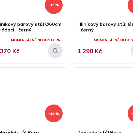
–36 %
iníkový barový stůl Ø60cm
Hliníkový barový stůl 
ládací - černý
- černý
MOMENTÁLNĚ NEDOSTUPNÉ
MOMENTÁLNĚ NEDO
 370 Kč
1 290 Kč
–19 %
hradní stůl Bern
Zahradní stůl Bern