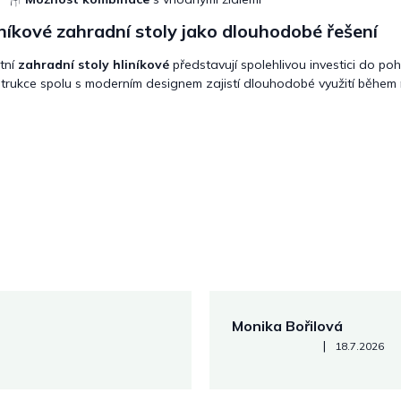
níkové zahradní stoly jako dlouhodobé řešení
itní
zahradní stoly hliníkové
představují spolehlivou investici do p
trukce spolu s moderním designem zajistí dlouhodobé využití běhe
Monika Bořilová
Hodnocení obchodu je 5 z 5
|
18.7.2026