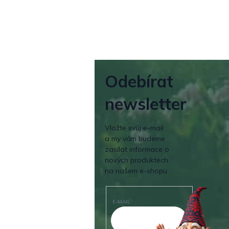
Odebírat
newsletter
Vložte svůj e-mail
a my vám budeme
zasílat informace o
nových produktech
na našem e-shopu.
E-MAIL