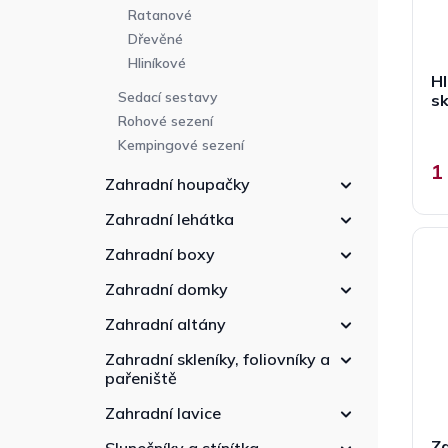
Ratanové
Dřevěné
Hliníkové
Hl
Sedací sestavy
sk
Rohové sezení
Kempingové sezení
1
Zahradní houpačky
Zahradní lehátka
Zahradní boxy
Zahradní domky
Zahradní altány
Zahradní skleníky, foliovníky a
pařeniště
Zahradní lavice
Za