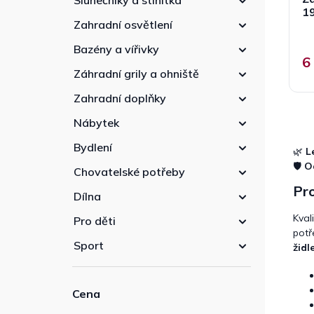
Slunečníky a stínítka
1
Zahradní osvětlení
Bazény a vířivky
6
Záhradní grily a ohniště
Zahradní doplňky
Nábytek
Bydlení
🌿
L
🛡️
O
Chovatelské potřeby
Pro
Dílna
Kval
Pro děti
potř
Sport
židl
Cena