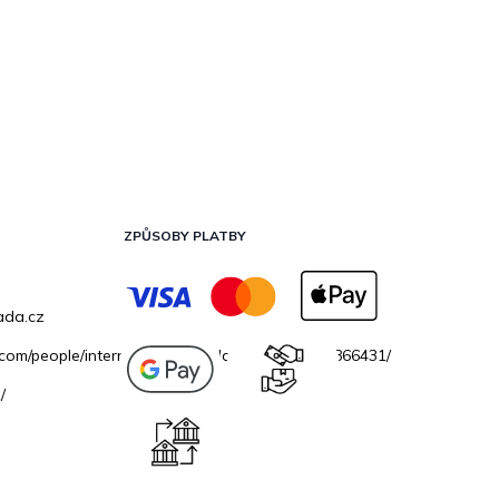
ZPŮSOBY PLATBY
ada.cz
.com/people/internetovazahradacz/100069706866431/
/