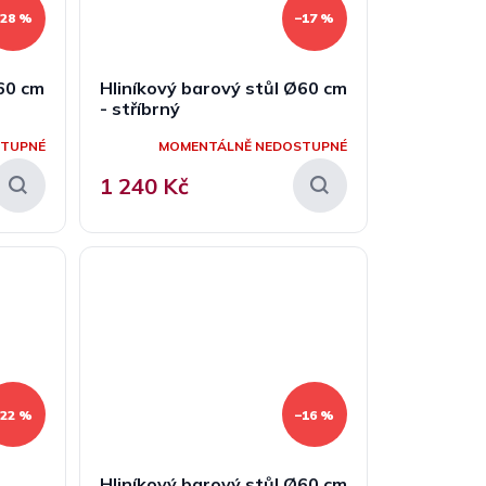
–28 %
–17 %
Ø60 cm
Hliníkový barový stůl Ø60 cm
- stříbrný
STUPNÉ
MOMENTÁLNĚ NEDOSTUPNÉ
1 240 Kč
–22 %
–16 %
Hliníkový barový stůl Ø60 cm