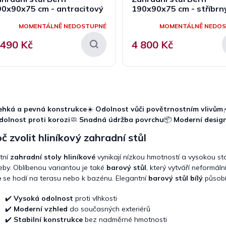
90x90x75 cm - antracitový
190x90x75 cm - stříbrn
MOMENTÁLNĚ NEDOSTUPNÉ
MOMENTÁLNĚ NEDO
 490 Kč
4 800 Kč
O
v
l
ehká a pevná konstrukce
☀️
Odolnost vůči povětrnostním vlivům
á
dolnost proti korozi
🧼
Snadná údržba povrchu
📦
Moderní desig
d
a
č zvolit hliníkový zahradní stůl
c
í
itní
zahradní stoly hliníkové
vynikají nízkou hmotností a vysokou sta
p
eby. Oblíbenou variantou je také
barový stůl
, který vytváří neformáln
r
e
se hodí na terasu nebo k bazénu. Elegantní
barový stůl bílý
působí
v
k
✔️
Vysoká odolnost
proti vlhkosti
y
✔️
Moderní vzhled
do současných exteriérů
v
ý
✔️
Stabilní konstrukce
bez nadměrné hmotnosti