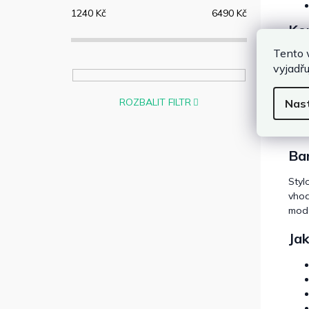
1240
Kč
6490
Kč
Kom
Tento 
Poku
vyjadřu
atmo
Pro 
ROZBALIT FILTR
Nas
výle
posk
Bar
Styl
vhod
mode
Ja