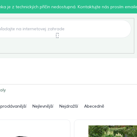
inka je z technických příčin nedostupná. Kontaktujte nás prosím email
lení
Chovatelské potřeby
Dílna
Pro děti
toly
jprodávanější
Nejlevnější
Nejdražší
Abecedně