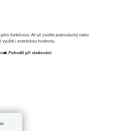
 jeho funkčnost. Ať už zvolíte jednoduchý nebo
yužití i estetickou hodnotu.
gn
🛋️
Pohodlí při sledování
bu