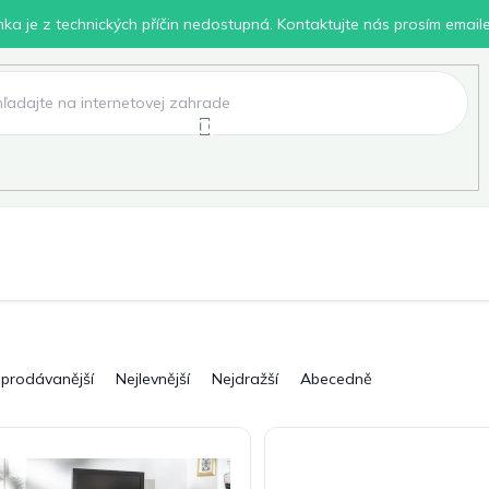
inka je z technických příčin nedostupná. Kontaktujte nás prosím email
lení
Chovatelské potřeby
Dílna
Pro děti
jprodávanější
Nejlevnější
Nejdražší
Abecedně