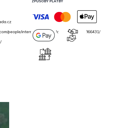
ZPŮSOBY PLATBY
ada.cz
.com/people/internetovazahradacz/100069706866431/
/