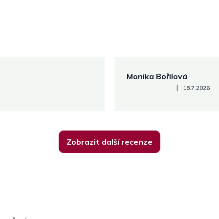
Monika Bořilová
Hodnocení obchodu je 5 z 5
|
18.7.2026
Zobrazit další recenze