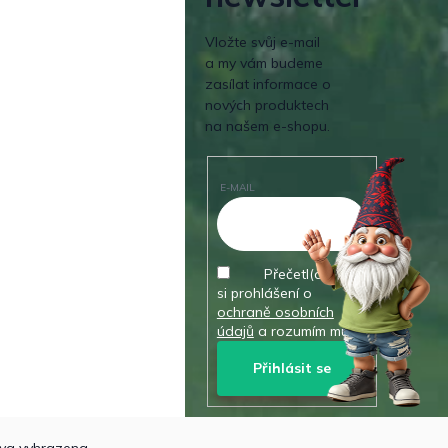
Vložte svůj e-mail
a my vám budeme
zasílat informace o
nových produktech
na našem e-shopu.
E-MAIL
Přečetl(a) jsem
si prohlášení o
ochraně osobních
údajů
a rozumím mu.
Přihlásit se