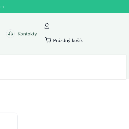
em.
Kontakty
Prázdný košík
Nákupní
košík
Sport