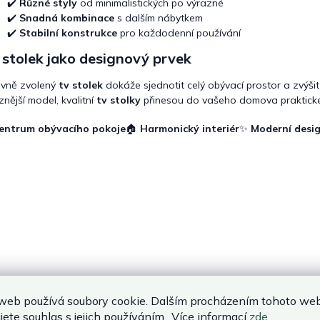
✔️
Různé styly
od minimalistických po výrazné
✔️
Snadná kombinace
s dalším nábytkem
✔️
Stabilní konstrukce
pro každodenní používání
stolek jako designový prvek
vně zvolený
tv stolek
dokáže sjednotit celý obývací prostor a zvýšit
znější model, kvalitní
tv stolky
přinesou do vašeho domova praktické v
entrum obývacího pokoje
🏠
Harmonický interiér
✨
Moderní desi
web používá soubory cookie. Dalším procházením tohoto we
jete souhlas s jejich používáním.. Více informací
zde
.