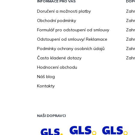
p
INFORMACE PRO VÁS
DOP
a
Doručení a možnosti platby
Zahr
t
Obchodní podmínky
Zah
í
Formulář pro odstoupení od smlouvy
Zahr
Odstoupení od smlouvy/ Reklamace
Zahr
Podmínky ochrany osobních údajů
Zahr
Často kladené dotazy
Zahr
Hodnocení obchodu
Náš blog
Kontakty
NAŠI DOPRAVCI