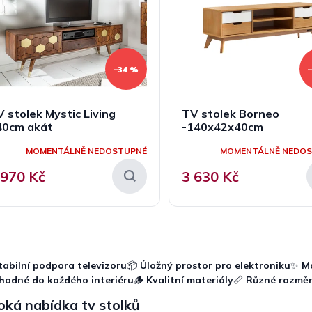
–34 %
 stolek Mystic Living
TV stolek Borneo
40cm akát
-140x42x40cm
MOMENTÁLNĚ NEDOSTUPNÉ
MOMENTÁLNĚ NEDO
 970 Kč
3 630 Kč
O
v
l
tabilní podpora televizoru
📦
Úložný prostor pro elektroniku
✨
Mo
á
hodné do každého interiéru
🪵
Kvalitní materiály
📏
Různé rozmě
d
a
oká nabídka tv stolků