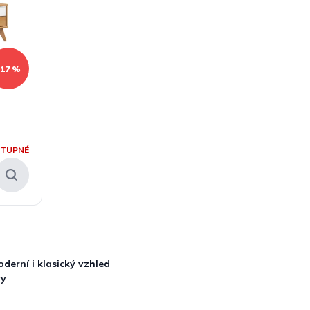
–17 %
STUPNÉ
derní i klasický vzhled
ry