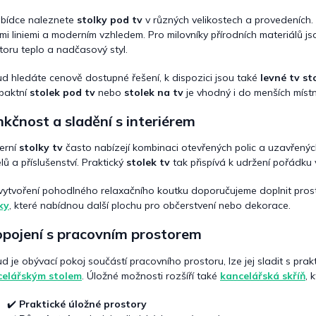
c
í
bídce naleznete
stolky pod tv
v různých velikostech a provedeních.
p
ými liniemi a moderním vzhledem. Pro milovníky přírodních materiálů js
r
toru teplo a nadčasový styl.
v
k
d hledáte cenově dostupné řešení, k dispozici jsou také
levné tv st
y
paktní
stolek pod tv
nebo
stolek na tv
je vhodný i do menších místnos
v
ý
kčnost a sladění s interiérem
p
i
s
erní
stolky tv
často nabízejí kombinaci otevřených polic a uzavřenýc
u
lů a příslušenství. Praktický
stolek tv
tak přispívá k udržení pořádku 
vytvoření pohodlného relaxačního koutku doporučujeme doplnit pros
ky
, které nabídnou další plochu pro občerstvení nebo dekorace.
opojení s pracovním prostorem
d je obývací pokoj součástí pracovního prostoru, lze jej sladit s prak
celářským stolem
. Úložné možnosti rozšíří také
kancelářská skříň
, 
✔️
Praktické úložné prostory