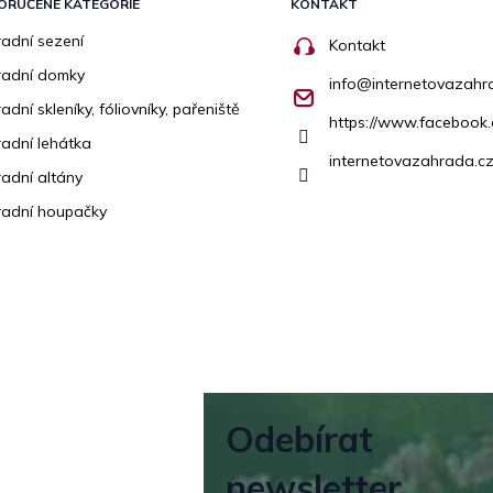
ORUČENÉ KATEGORIE
KONTAKT
adní sezení
Kontakt
radní domky
info
@
internetovazahr
adní skleníky, fóliovníky, pařeniště
https://www.facebook
adní lehátka
internetovazahrada.cz
adní altány
adní houpačky
Odebírat
newsletter