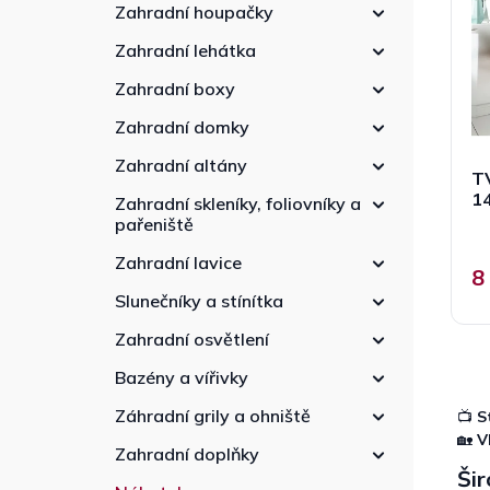
p
n
r
Zahradní houpačky
r
n
o
Zahradní lehátka
o
í
d
d
p
u
Zahradní boxy
u
a
k
k
Zahradní domky
n
t
t
e
ů
Zahradní altány
ů
TV
l
1
Zahradní skleníky, foliovníky a
pařeniště
Zahradní lavice
8
Slunečníky a stínítka
Zahradní osvětlení
Bazény a vířivky
Záhradní grily a ohniště
📺
S
🏡
V
Zahradní doplňky
Šir