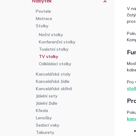
Nábytek
V na
Postele
čist
Matrace
pros
Stolky
Poku
Noční stolky
Kom
Konferenční stolky
Toaletní stolky
Fun
TV stolky
Mod
Odkládací stolky
kabe
Kancelářské stoly
Kancelářské židle
Pro 
stol
Kancelářské skříně
Jídelní sety
Pr
Jídelní židle
Křesla
Poku
Lenošky
kan
Sedací vaky
Taburety