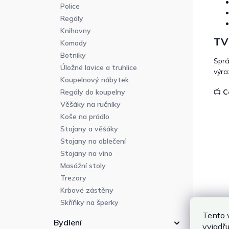
Police
Regály
Knihovny
TV 
Komody
Botníky
Sprá
Úložné lavice a truhlice
výra
Koupelnový nábytek
Regály do koupelny
📺
C
Věšáky na ručníky
Koše na prádlo
Stojany a věšáky
Stojany na oblečení
Stojany na víno
Masážní stoly
Trezory
Krbové zástěny
Skříňky na šperky
Tento 
Bydlení
vyjadřu