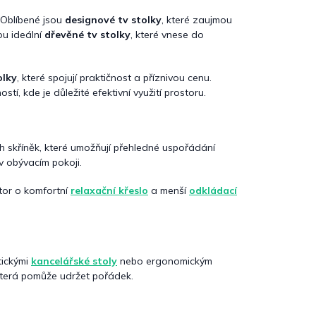
 Oblíbené jsou
designové tv stolky
, které zaujmou
ou ideální
dřevěné tv stolky
, které vnese do
olky
, které spojují praktičnost a příznivou cenu.
tí, kde je důležité efektivní využití prostoru.
h skříněk, které umožňují přehledné uspořádání
v obývacím pokoji.
tor o komfortní
relaxační křeslo
a menší
odkládací
tickými
kancelářské stoly
nebo ergonomickým
která pomůže udržet pořádek.