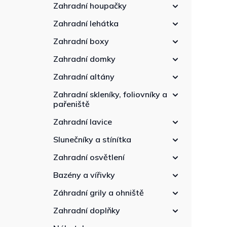
n
Zahradní houpačky
n
Zahradní lehátka
í
p
Zahradní boxy
a
Zahradní domky
n
e
Zahradní altány
l
Zahradní skleníky, foliovníky a
pařeniště
Zahradní lavice
Slunečníky a stínítka
Zahradní osvětlení
Bazény a vířivky
Záhradní grily a ohniště
Zahradní doplňky