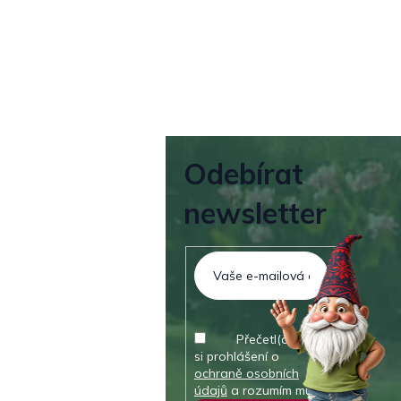
Odebírat
newsletter
Přečetl(a) jsem
si prohlášení o
ochraně osobních
údajů
a rozumím mu.