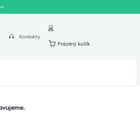
em.
Kontakty
Prázdný košík
Nákupní
košík
Sport
avujeme.