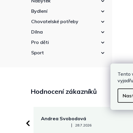
Nábytek
Bydlení
Chovatelské potřeby
Dílna
Pro děti
Sport
Tento 
vyjadřu
Hodnocení zákazníků
Nas
Andrea Svobodová
Hodnocení obchodu je 5 z 5 hvězdiček.
|
28.7.2026