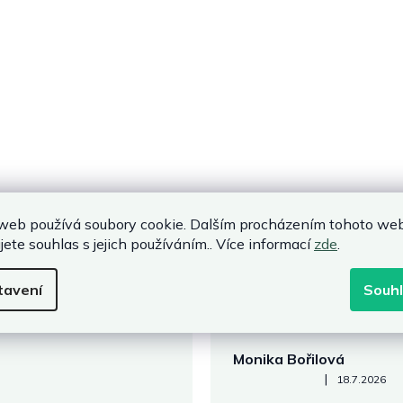
web používá soubory cookie. Dalším procházením tohoto we
jete souhlas s jejich používáním.. Více informací
zde
.
tavení
Souh
Monika Bořilová
Hodnocení obchodu je 5 z 5
|
18.7.2026