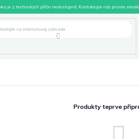
inka je z technických příčin nedostupná. Kontaktujte nás prosím email
lení
Chovatelské potřeby
Dílna
Pro děti
Produkty teprve připr