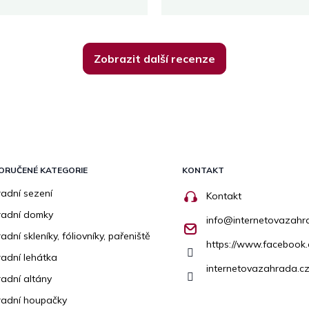
Zobrazit další recenze
ORUČENÉ KATEGORIE
KONTAKT
adní sezení
Kontakt
radní domky
info
@
internetovazahr
adní skleníky, fóliovníky, pařeniště
https://www.facebook
adní lehátka
internetovazahrada.cz
adní altány
adní houpačky