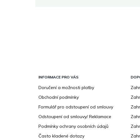
Z
á
p
INFORMACE PRO VÁS
DOP
a
Doručení a možnosti platby
Zahr
t
Obchodní podmínky
Zah
í
Formulář pro odstoupení od smlouvy
Zahr
Odstoupení od smlouvy/ Reklamace
Zahr
Podmínky ochrany osobních údajů
Zahr
Často kladené dotazy
Zahr