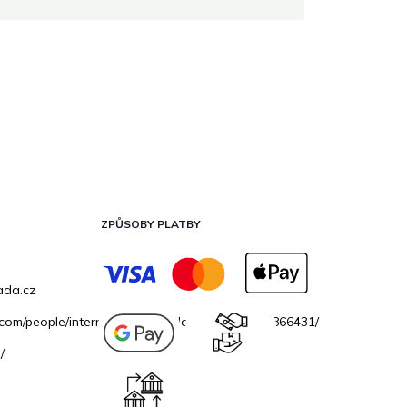
ZPŮSOBY PLATBY
ada.cz
.com/people/internetovazahradacz/100069706866431/
/