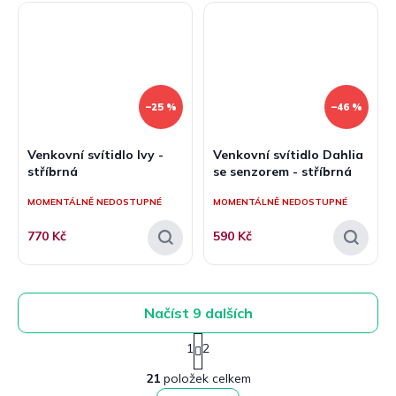
–25 %
–46 %
Venkovní svítidlo Ivy -
Venkovní svítidlo Dahlia
stříbrná
se senzorem - stříbrná
MOMENTÁLNĚ NEDOSTUPNÉ
MOMENTÁLNĚ NEDOSTUPNÉ
770 Kč
590 Kč
Načíst 9 dalších
S
1
2
t
O
r
21
položek celkem
v
á