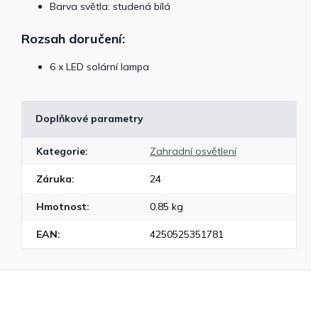
Barva světla: studená bílá
Rozsah doručení:
6 x LED solární lampa
Doplňkové parametry
Kategorie
:
Zahradní osvětlení
Záruka
:
24
Hmotnost
:
0.85 kg
EAN
:
4250525351781