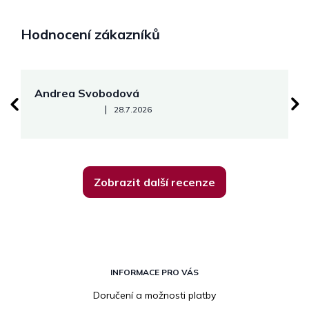
Hodnocení zákazníků
Andrea Svobodová
M
Hodnocení obchodu je 5 z 5 hvězdiček.
|
28.7.2026
Zobrazit další recenze
Z
á
INFORMACE PRO VÁS
p
Doručení a možnosti platby
a