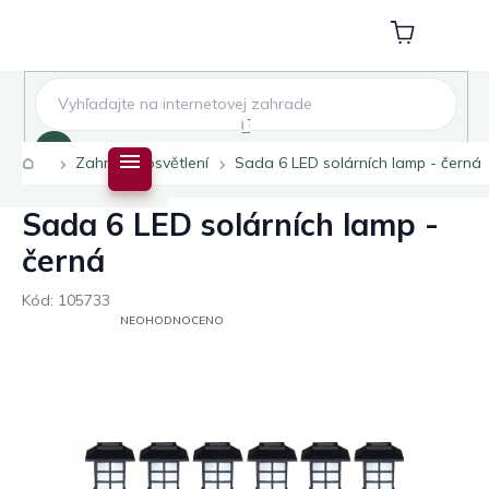
Přejít
na
Nákupní
obsah
košík
Hledat
Domů
Zahradní osvětlení
Sada 6 LED solárních lamp - černá
Sada 6 LED solárních lamp -
černá
Kód:
105733
PRŮMĚRNÉ
NEOHODNOCENO
HODNOCENÍ
PRODUKTU
JE
0,0
Z
5
HVĚZDIČEK.