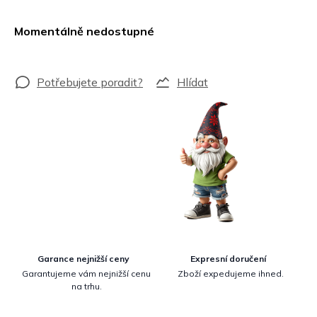
Měrná
cena:
Momentálně nedostupné
Hlídat
Garance nejnižší ceny
Expresní doručení
Garantujeme vám nejnižší cenu
Zboží expedujeme ihned.
na trhu.