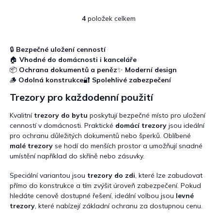
4
položek celkem
O
v
l
á
🔒
Bezpečné uložení cenností
d
🏠
Vhodné do domácnosti i kanceláře
a
📦
Ochrana dokumentů a peněz
✨
Moderní design
c
🪵
Odolná konstrukce
🔐
Spolehlivé zabezpečení
í
p
Trezory pro každodenní použití
r
v
Kvalitní
trezory do bytu
poskytují bezpečné místo pro uložení
k
cenností v domácnosti. Praktické
domácí trezory
jsou ideální
y
pro ochranu důležitých dokumentů nebo šperků. Oblíbené
v
malé trezory
se hodí do menších prostor a umožňují snadné
ý
umístění například do skříně nebo zásuvky.
p
i
Speciální variantou jsou
trezory do zdi
, které lze zabudovat
s
přímo do konstrukce a tím zvýšit úroveň zabezpečení. Pokud
u
hledáte cenově dostupné řešení, ideální volbou jsou
levné
trezory
, které nabízejí základní ochranu za dostupnou cenu.