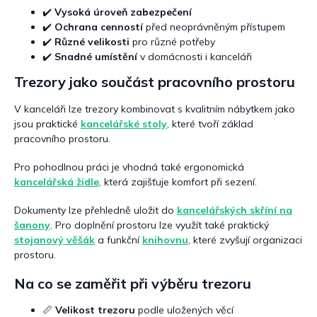
✔️
Vysoká úroveň zabezpečení
✔️
Ochrana cenností
před neoprávněným přístupem
✔️
Různé velikosti
pro různé potřeby
✔️
Snadné umístění
v domácnosti i kanceláři
Trezory jako součást pracovního prostoru
V kanceláři lze trezory kombinovat s kvalitním nábytkem jako
jsou praktické
kancelářské stoly
, které tvoří základ
pracovního prostoru.
Pro pohodlnou práci je vhodná také ergonomická
kancelářská židle
, která zajišťuje komfort při sezení.
Dokumenty lze přehledně uložit do
kancelářských skříní na
šanony
. Pro doplnění prostoru lze využít také praktický
stojanový věšák
a funkční
knihovnu
, které zvyšují organizaci
prostoru.
Na co se zaměřit při výběru trezoru
📏
Velikost trezoru
podle uložených věcí