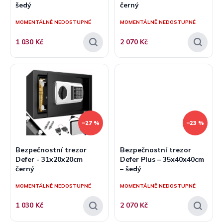
šedý
černý
ů
MOMENTÁLNĚ NEDOSTUPNÉ
MOMENTÁLNĚ NEDOSTUPNÉ
1 030 Kč
2 070 Kč
–27 %
–23 %
Bezpečnostní trezor
Bezpečnostní trezor
Defer - 31x20x20cm
Defer Plus – 35x40x40cm
černý
– šedý
MOMENTÁLNĚ NEDOSTUPNÉ
MOMENTÁLNĚ NEDOSTUPNÉ
1 030 Kč
2 070 Kč