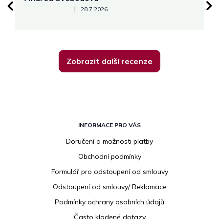
Hodnocení obchodu je 5 z 5 hvězdiček.
|
28.7.2026
Zobrazit další recenze
Z
á
INFORMACE PRO VÁS
p
Doručení a možnosti platby
a
Obchodní podmínky
t
í
Formulář pro odstoupení od smlouvy
Odstoupení od smlouvy/ Reklamace
Podmínky ochrany osobních údajů
Často kladené dotazy