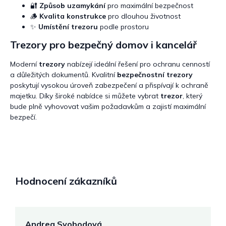
🔐
Způsob uzamykání
pro maximální bezpečnost
🪵
Kvalita konstrukce
pro dlouhou životnost
✨
Umístění trezoru
podle prostoru
Trezory pro bezpečný domov i kancelář
Moderní
trezory
nabízejí ideální řešení pro ochranu cenností
a důležitých dokumentů. Kvalitní
bezpečnostní trezory
poskytují vysokou úroveň zabezpečení a přispívají k ochraně
majetku. Díky široké nabídce si můžete vybrat
trezor
, který
bude plně vyhovovat vašim požadavkům a zajistí maximální
bezpečí.
Hodnocení zákazníků
Andrea Svobodová
M