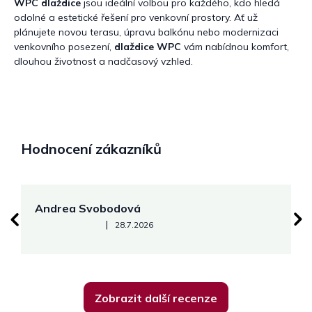
WPC dlaždice
jsou ideální volbou pro každého, kdo hledá
odolné a estetické řešení pro venkovní prostory. Ať už
plánujete novou terasu, úpravu balkónu nebo modernizaci
venkovního posezení,
dlaždice WPC
vám nabídnou komfort,
dlouhou životnost a nadčasový vzhled.
Hodnocení zákazníků
Andrea Svobodová
M
Hodnocení obchodu je 5 z 5 hvězdiček.
|
28.7.2026
Zobrazit další recenze