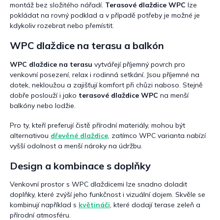
montáž bez složitého nářadí.
Terasové dlaždice WPC
lze
pokládat na rovný podklad a v případě potřeby je možné je
kdykoliv rozebrat nebo přemístit.
WPC dlaždice na terasu a balkón
WPC dlaždice na terasu
vytvářejí příjemný povrch pro
venkovní posezení, relax i rodinná setkání. Jsou příjemné na
dotek, nekloužou a zajišťují komfort při chůzi naboso. Stejně
dobře poslouží i jako
terasové dlaždice WPC
na menší
balkóny nebo lodžie.
Pro ty, kteří preferují čistě přírodní materiály, mohou být
alternativou
dřevěné dlaždice
, zatímco WPC varianta nabízí
vyšší odolnost a menší nároky na údržbu.
Design a kombinace s doplňky
Venkovní prostor s WPC dlaždicemi lze snadno doladit
doplňky, které zvýší jeho funkčnost i vizuální dojem. Skvěle se
kombinují například s
květináči
, které dodají terase zeleň a
přírodní atmosféru.