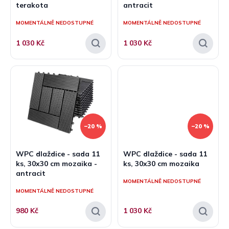
terakota
antracit
ů
MOMENTÁLNĚ NEDOSTUPNÉ
MOMENTÁLNĚ NEDOSTUPNÉ
1 030 Kč
1 030 Kč
–20 %
–20 %
WPC dlaždice - sada 11
WPC dlaždice - sada 11
ks, 30x30 cm mozaika -
ks, 30x30 cm mozaika
antracit
MOMENTÁLNĚ NEDOSTUPNÉ
MOMENTÁLNĚ NEDOSTUPNÉ
980 Kč
1 030 Kč