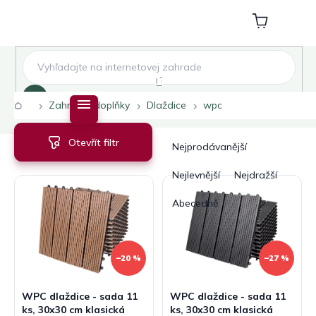
Přejít
na
Nákupní
obsah
košík
Hledat
Domů
Zahradní doplňky
Dlaždice
wpc
V
Ř
Otevřít filtr
ý
a
Nejprodávanější
p
z
i
e
Nejlevnější
Nejdražší
s
n
Abecedně
p
í
r
p
o
r
d
o
–20 %
–27 %
u
d
k
u
WPC dlaždice - sada 11
WPC dlaždice - sada 11
t
k
ks, 30x30 cm klasická
ks, 30x30 cm klasická
ů
t