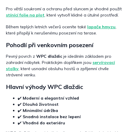
Pro větší soukromí a ochranu před sluncem je vhodné použít
stínící folie na plot
, které vytvoří klidné a útulné prostředí.
Během teplých letních večerů oceníte také
lapače hmyzu
,
které přispějí k nerušenému posezení na terase.
Pohodlí při venkovním posezení
Pevný povrch z
WPC dlaždic
je ideálním základem pro
zahradní nábytek. Praktickým doplňkem jsou
servírovací
stolky
, které usnadní obsluhu hostů a zpříjemní chvíle
strávené venku.
Hlavní výhody WPC dlaždic
✔️
Moderní a elegantní vzhled
✔️
Dlouhá životnost
✔️
Minimální údržba
✔️
Snadná instalace bez lepení
✔️
Vhodné do exteriéru