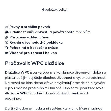
4
položek celkem
O
v
l
á
🧱
Pevný a stabilní povrch
d
🌦️
Odolnost vůči vlhkosti a povětrnostním vlivům
a
🌿
Přirozený vzhled dřeva
c
🛠️
Rychlá a jednoduchá pokládka
í
👣
Pohodlná a bezpečná chůze
p
🏡
Vhodné pro terasu i balkón
r
v
Proč zvolit WPC dlaždice
k
y
v
Dlaždice WPC
jsou vyrobeny z kombinace dřevěných vláken a
ý
plastu, což jim zajišťuje dlouhou životnost a vysokou odolnost.
p
Na rozdíl od klasického dřeva nevyžadují pravidelné olejování
i
a jsou odolné proti plísním i hnilobě. Díky tomu jsou
terasové
s
dlaždice WPC
vhodné i do náročnějších venkovních
u
podmínek.
Další výhodou je modulární systém, který umožňuje snadnou