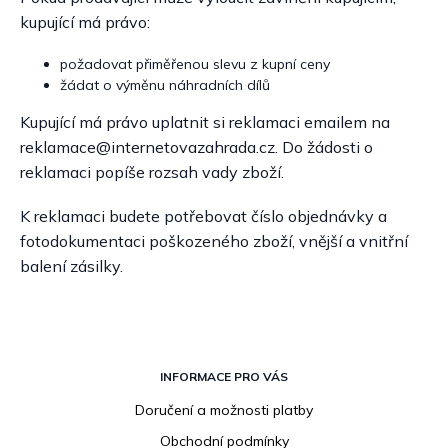
kupující má právo:
požadovat přiměřenou slevu z kupní ceny
žádat o výměnu náhradních dílů
Kupující má právo uplatnit si reklamaci emailem na
reklamace@internetovazahrada.cz. Do žádosti o
reklamaci popíše rozsah vady zboží.
K reklamaci budete potřebovat číslo objednávky a
fotodokumentaci poškozeného zboží, vnější a vnitřní
balení zásilky.
Z
á
INFORMACE PRO VÁS
p
Doručení a možnosti platby
a
Obchodní podmínky
t