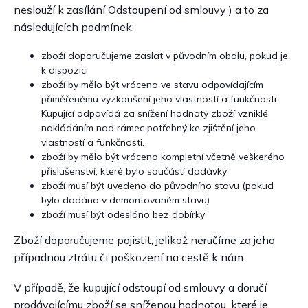
neslouží k zasílání Odstoupení od smlouvy ) a to za
následujících podmínek:
zboží doporučujeme zaslat v původním obalu, pokud je
k dispozici
zboží by mělo být vráceno ve stavu odpovídajícím
přiměřenému vyzkoušení jeho vlastností a funkčnosti.
Kupující odpovídá za snížení hodnoty zboží vzniklé
nakládáním nad rámec potřebný ke zjištění jeho
vlastností a funkčnosti.
zboží by mělo být vráceno kompletní včetně veškerého
příslušenství, které bylo součástí dodávky
zboží musí být uvedeno do původního stavu (pokud
bylo dodáno v demontovaném stavu)
zboží musí být odesláno bez dobírky
Zboží doporučujeme pojistit, jelikož neručíme za jeho
případnou ztrátu či poškození na cestě k nám.
V případě, že kupující odstoupí od smlouvy a doručí
prodávajícímu zboží se sníženou hodnotou, které je