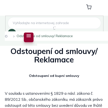
Přejít
na
Nákupní
obsah
košík
Hledat
Domů
Odstoupení od smlouvy/ Reklamace
Odstoupení od smlouvy/
Reklamace
Odstoupení od kupní smlouvy
V souladu s ustanoveními § 1829 a násl. zákona č.
89/2012 Sb., občanského zákoníku, má zákazník právo
odstoupit od této smlouvy bez uvedení důvodu ve lhůtě