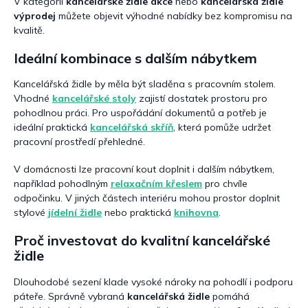
V kategorii
kancelářské židle akce
nebo
kancelářská židle
výprodej
můžete objevit výhodné nabídky bez kompromisu na
kvalitě.
Ideální kombinace s dalším nábytkem
Kancelářská židle by měla být sladěna s pracovním stolem.
Vhodné
kancelářské stoly
zajistí dostatek prostoru pro
pohodlnou práci. Pro uspořádání dokumentů a potřeb je
ideální praktická
kancelářská skříň
, která pomůže udržet
pracovní prostředí přehledné.
V domácnosti lze pracovní kout doplnit i dalším nábytkem,
například pohodlným
relaxačním křeslem
pro chvíle
odpočinku. V jiných částech interiéru mohou prostor doplnit
stylové
jídelní židle
nebo praktická
knihovna
.
Proč investovat do kvalitní kancelářské
židle
Dlouhodobé sezení klade vysoké nároky na pohodlí i podporu
páteře. Správně vybraná
kancelářská židle
pomáhá