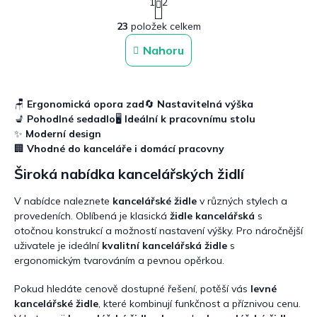
1
2
t
O
r
23
položek celkem
v
á
n
l
Nahoru
k
á
o
d
v
a
á
c
n
🪑
Ergonomická opora zad
🔄
Nastavitelná výška
í
í
💺
Pohodlné sedadlo
🖥️
Ideální k pracovnímu stolu
p
✨
Moderní design
r
🏢
Vhodné do kanceláře i domácí pracovny
v
k
Široká nabídka kancelářských židlí
y
v
V nabídce naleznete
kancelářské židle
v různých stylech a
ý
provedeních. Oblíbená je klasická
židle kancelářská
s
p
otočnou konstrukcí a možností nastavení výšky. Pro náročnější
i
s
uživatele je ideální
kvalitní kancelářská židle
s
u
ergonomickým tvarováním a pevnou opěrkou.
Pokud hledáte cenově dostupné řešení, potěší vás
levné
kancelářské židle
, které kombinují funkčnost a příznivou cenu.