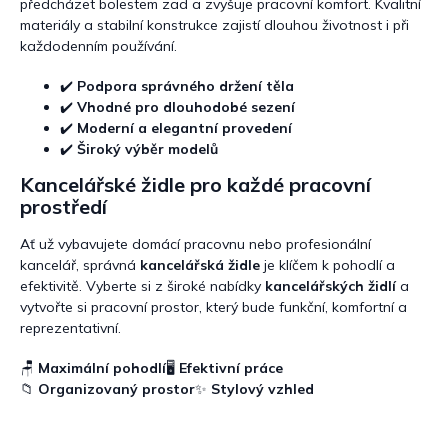
předcházet bolestem zad a zvyšuje pracovní komfort. Kvalitní
materiály a stabilní konstrukce zajistí dlouhou životnost i při
každodenním používání.
✔️
Podpora správného držení těla
✔️
Vhodné pro dlouhodobé sezení
✔️
Moderní a elegantní provedení
✔️
Široký výběr modelů
Kancelářské židle pro každé pracovní
prostředí
Ať už vybavujete domácí pracovnu nebo profesionální
kancelář, správná
kancelářská židle
je klíčem k pohodlí a
efektivitě. Vyberte si z široké nabídky
kancelářských židlí
a
vytvořte si pracovní prostor, který bude funkční, komfortní a
reprezentativní.
🪑
Maximální pohodlí
🖥️
Efektivní práce
📁
Organizovaný prostor
✨
Stylový vzhled