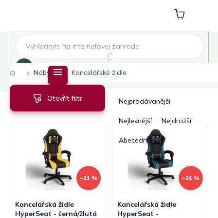
Přejít
na
Nákupní
obsah
košík
Hledat
Domů
Nábytek
Kancelářské židle
V
Ř
Otevřít filtr
ý
a
Nejprodávanější
p
z
i
e
Nejlevnější
Nejdražší
s
n
Abecedně
p
í
r
p
o
r
d
o
–21 %
–21 %
u
d
k
u
Kancelářská židle
Kancelářská židle
t
k
HyperSeat - černá/žlutá
HyperSeat -
ů
t