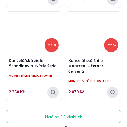
–30 %
–27 %
Kancelářská židle
Kancelářská židle
Scandinavia světle šedá
Montreal – černo/
červená
MOMENTÁLNĚ NEDOSTUPNÉ
MOMENTÁLNĚ NEDOSTUPNÉ
2 350 Kč
2 070 Kč
Načíst 11 dalších
S