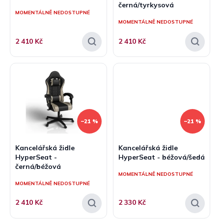
černá/tyrkysová
ů
MOMENTÁLNĚ NEDOSTUPNÉ
MOMENTÁLNĚ NEDOSTUPNÉ
2 410 Kč
2 410 Kč
–21 %
–21 %
Kancelářská židle
Kancelářská židle
HyperSeat -
HyperSeat - béžová/šedá
černá/béžová
MOMENTÁLNĚ NEDOSTUPNÉ
MOMENTÁLNĚ NEDOSTUPNÉ
2 410 Kč
2 330 Kč