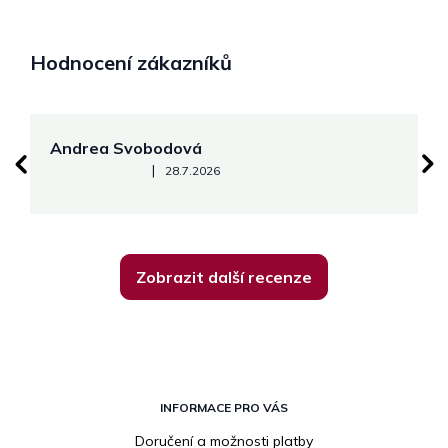
Hodnocení zákazníků
Andrea Svobodová
M
Hodnocení obchodu je 5 z 5 hvězdiček.
|
28.7.2026
Zobrazit další recenze
Z
á
INFORMACE PRO VÁS
p
Doručení a možnosti platby