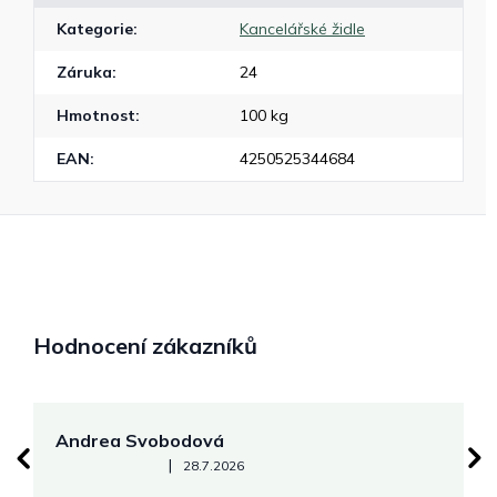
Kategorie
:
Kancelářské židle
Záruka
:
24
Hmotnost
:
100 kg
EAN
:
4250525344684
Hodnocení zákazníků
Andrea Svobodová
M
Hodnocení obchodu je 5 z 5 hvězdiček.
|
28.7.2026