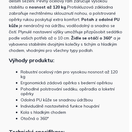
delším sezení. Pevný ocelový rám zaručuje vysokou
stabilitu a
nosnost až 120 kg.
Protiskluzová základna
zabraňuje nechtěnému sklouznutí nohou, a polstrované
opěrky rukou poskytují extra komfort.
Potah z odolné PU
kůže
je nenáročný na údržbu, voděodolný a snadno se
čistí. Plynulé nastavení výšky umožňuje přizpůsobit sedátko
podle vašich potřeb až o 10 cm.
Židle se otáčí o 360°
a je
vybavena stabilními dvojitými kolečky s tichým a hladkým
chodem, vhodnými pro všechny typy podlah.
Výhody produktu:
Robustní ocelový rám pro vysokou nosnost až 120
kg
Ergonomická zádová opěrka s bederní opěrkou
Pohodlné polstrování sedáku, opěradla a loketní
opěrky
Odolná PU kůže se snadnou údržbou
Individuálně nastavitelná funkce houpání
Kola s hladkým chodem
Otočná o 360°
Technické specifikace: