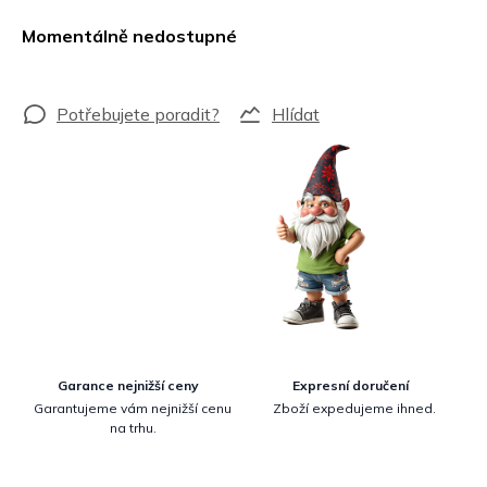
Měrná
cena:
Momentálně nedostupné
Hlídat
Garance nejnižší ceny
Expresní doručení
Garantujeme vám nejnižší cenu
Zboží expedujeme ihned.
na trhu.