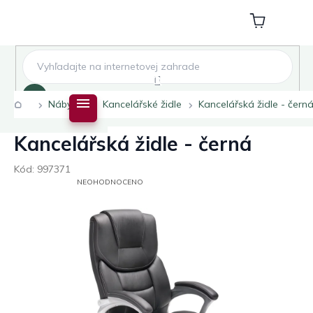
Přejít
na
Nákupní
obsah
košík
Hledat
Domů
Nábytek
Kancelářské židle
Kancelářská židle - čern
Kancelářská židle - černá
Kód:
997371
PRŮMĚRNÉ
NEOHODNOCENO
HODNOCENÍ
PRODUKTU
JE
0,0
Z
5
HVĚZDIČEK.