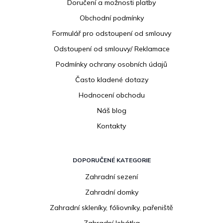
Doručení a možnosti platby
a
Obchodní podmínky
t
í
Formulář pro odstoupení od smlouvy
Odstoupení od smlouvy/ Reklamace
Podmínky ochrany osobních údajů
Často kladené dotazy
Hodnocení obchodu
Náš blog
Kontakty
DOPORUČENÉ KATEGORIE
Zahradní sezení
Zahradní domky
Zahradní skleníky, fóliovníky, pařeniště
Zahradní lehátka