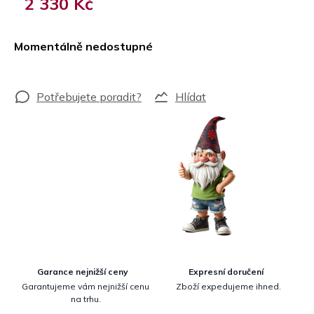
2 330 Kč
Měrná
cena:
Momentálně nedostupné
Hlídat
Garance nejnižší ceny
Expresní doručení
Garantujeme vám nejnižší cenu
Zboží expedujeme ihned.
na trhu.