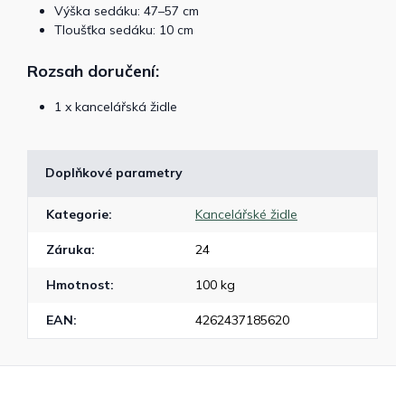
Výška sedáku: 47–57 cm
Tloušťka sedáku: 10 cm
Rozsah doručení:
1 x kancelářská židle
Doplňkové parametry
Kategorie
:
Kancelářské židle
Záruka
:
24
Hmotnost
:
100 kg
EAN
:
4262437185620