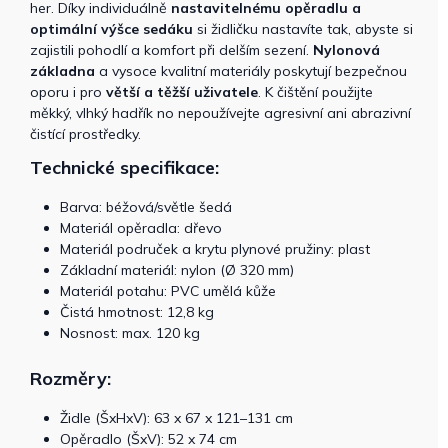
her. Díky individuálně
nastavitelnému opěradlu a
optimální výšce sedáku
si židličku nastavíte tak, abyste si
zajistili pohodlí a komfort při delším sezení.
Nylonová
základna
a vysoce kvalitní materiály poskytují bezpečnou
oporu i pro
větší a těžší uživatele
. K čištění použijte
měkký, vlhký hadřík no nepoužívejte agresivní ani abrazivní
čistící prostředky.
Technické specifikace:
Barva: béžová/světle šedá
Materiál opěradla: dřevo
Materiál područek a krytu plynové pružiny: plast
Základní materiál: nylon (Ø 320 mm)
Materiál potahu: PVC umělá kůže
Čistá hmotnost: 12,8 kg
Nosnost: max. 120 kg
Rozměry:
Židle (ŠxHxV): 63 x 67 x 121–131 cm
Opěradlo (ŠxV): 52 x 74 cm