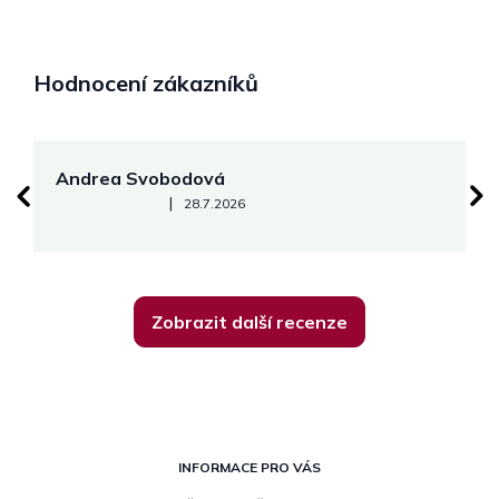
Hodnocení zákazníků
Andrea Svobodová
M
Hodnocení obchodu je 5 z 5 hvězdiček.
|
28.7.2026
Zobrazit další recenze
Z
á
INFORMACE PRO VÁS
p