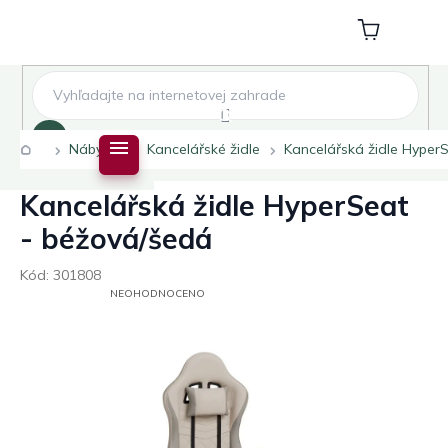
Přejít
na
Nákupní
obsah
košík
Hledat
Domů
Nábytek
Kancelářské židle
Kancelářská židle Hyper
Kancelářská židle HyperSeat
- béžová/šedá
Kód:
301808
PRŮMĚRNÉ
NEOHODNOCENO
HODNOCENÍ
PRODUKTU
JE
0,0
Z
5
HVĚZDIČEK.