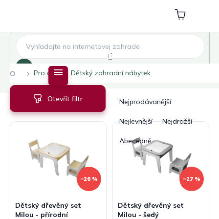
Přejít
na
Nákupní
obsah
košík
Hledat
Domů
Pro děti
Dětský zahradní nábytek
V
Ř
Otevřít filtr
ý
a
Nejprodávanější
p
z
i
e
Nejlevnější
Nejdražší
s
n
Abecedně
p
í
r
p
o
r
d
o
–26 %
–27 %
u
d
k
u
Dětský dřevěný set
Dětský dřevěný set
t
k
Milou - přírodní
Milou - šedý
ů
t