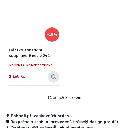
–18 %
Dětská zahradní
souprava Beetle 2+1
MOMENTÁLNĚ NEDOSTUPNÉ
1 160 Kč
11
položek celkem
O
v
l
á
🌳
Pohodlí při venkovních hrách
d
🛡️
Bezpečné a stabilní provedení
🎨
Veselý design pro děti
a
☀️
Odolnost vůči počasí
🪑
Lehká manipulace