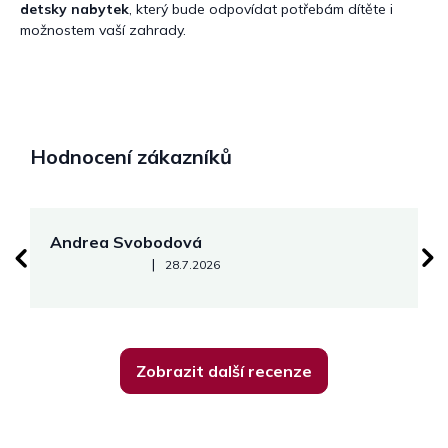
detsky nabytek
, který bude odpovídat potřebám dítěte i
možnostem vaší zahrady.
Hodnocení zákazníků
Andrea Svobodová
M
Hodnocení obchodu je 5 z 5 hvězdiček.
|
28.7.2026
Zobrazit další recenze