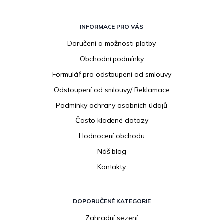
Z
á
INFORMACE PRO VÁS
p
Doručení a možnosti platby
a
Obchodní podmínky
t
í
Formulář pro odstoupení od smlouvy
Odstoupení od smlouvy/ Reklamace
Podmínky ochrany osobních údajů
Často kladené dotazy
Hodnocení obchodu
Náš blog
Kontakty
DOPORUČENÉ KATEGORIE
Zahradní sezení