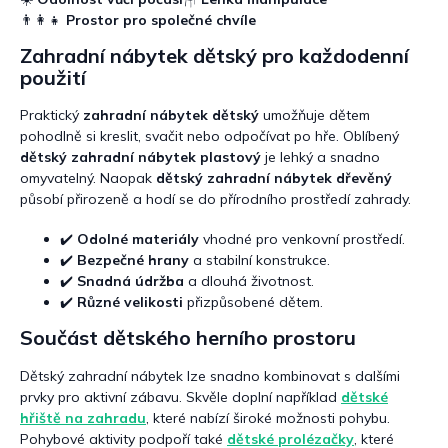
c
👨‍👩‍👧
Prostor pro společné chvíle
í
p
Zahradní nábytek dětský pro každodenní
r
použití
v
k
Praktický
zahradní nábytek dětský
umožňuje dětem
y
pohodlně si kreslit, svačit nebo odpočívat po hře. Oblíbený
v
dětský zahradní nábytek plastový
je lehký a snadno
ý
omyvatelný. Naopak
dětský zahradní nábytek dřevěný
p
působí přirozeně a hodí se do přírodního prostředí zahrady.
i
s
✔️
Odolné materiály
vhodné pro venkovní prostředí.
u
✔️
Bezpečné hrany
a stabilní konstrukce.
✔️
Snadná údržba
a dlouhá životnost.
✔️
Různé velikosti
přizpůsobené dětem.
Součást dětského herního prostoru
Dětský zahradní nábytek lze snadno kombinovat s dalšími
prvky pro aktivní zábavu. Skvěle doplní například
dětské
hřiště na zahradu
, které nabízí široké možnosti pohybu.
Pohybové aktivity podpoří také
dětské prolézačky
, které