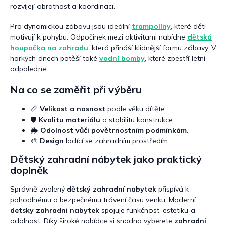
rozvíjejí obratnost a koordinaci.
Pro dynamickou zábavu jsou ideální
trampolíny
, které děti
motivují k pohybu. Odpočinek mezi aktivitami nabídne
dětská
houpačka na zahradu
, která přináší klidnější formu zábavy. V
horkých dnech potěší také
vodní bomby
, které zpestří letní
odpoledne.
Na co se zaměřit při výběru
📏
Velikost a nosnost
podle věku dítěte.
🛡️
Kvalitu materiálu
a stabilitu konstrukce.
🌦️
Odolnost vůči povětrnostním podmínkám
.
🎨
Design
ladící se zahradním prostředím.
Dětský zahradní nábytek jako praktický
doplněk
Správně zvolený
dětský zahradní nabytek
přispívá k
pohodlnému a bezpečnému trávení času venku. Moderní
detsky zahradni nabytek
spojuje funkčnost, estetiku a
odolnost. Díky široké nabídce si snadno vyberete
zahradni