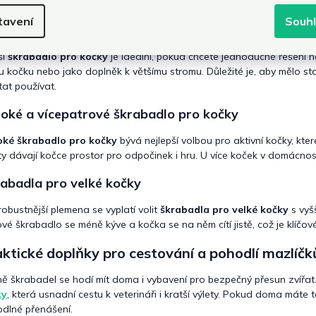
y škrabadel a jak se v nich vyznat
tavení
Souh
paktní škrabadla do menších bytů
ší
škrabadlo pro kočky
je ideální, pokud chcete jednoduché řešení n
u kočku nebo jako doplněk k většímu stromu. Důležité je, aby mělo st
tat používat.
oké a vícepatrové škrabadlo pro kočky
oké škrabadlo pro kočky
bývá nejlepší volbou pro aktivní kočky, které
ty dávají kočce prostor pro odpočinek i hru. U více koček v domácnost
abadla pro velké kočky
robustnější plemena se vyplatí volit
škrabadla pro velké kočky
s vyšš
vé škrabadlo se méně kýve a kočka se na něm cítí jistě, což je klíčov
ktické doplňky pro cestování a pohodlí mazlíčk
ě škrabadel se hodí mít doma i vybavení pro bezpečný přesun zvířat.
ky
, která usnadní cestu k veterináři i kratší výlety. Pokud doma máte 
dlné přenášení.