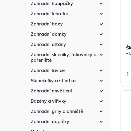
p
n
r
Zahradní houpačky
r
n
o
Zahradní lehátka
o
í
d
d
p
u
Zahradní boxy
u
a
k
k
Zahradní domky
n
t
t
e
ů
Zahradní altány
ů
Šk
l
- 
Zahradní skleníky, foliovníky a
pařeniště
Zahradní lavice
1
Slunečníky a stínítka
Zahradní osvětlení
Bazény a vířivky
Záhradní grily a ohniště
Zahradní doplňky