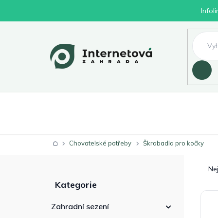
Přejít
Infol
na
obsah
Hledat
Nábytek
Byd
Zahrada
Domů
Chovatelské potřeby
Škrabadla pro kočky
Ř
P
V
a
o
ý
Ne
Přeskočit
z
s
p
Kategorie
kategorie
e
t
i
n
r
s
Zahradní sezení
í
a
p