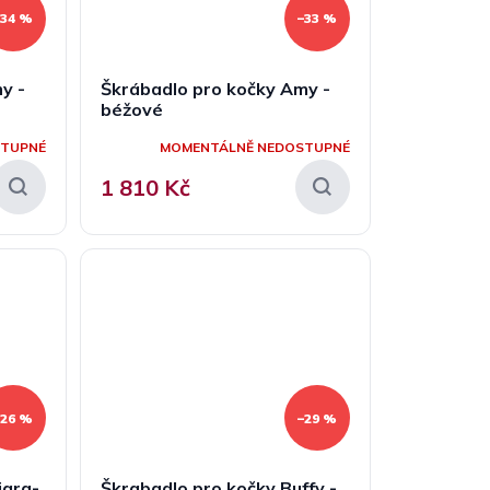
–34 %
–33 %
y -
Škrábadlo pro kočky Amy -
béžové
STUPNÉ
MOMENTÁLNĚ NEDOSTUPNÉ
1 810 Kč
–26 %
–29 %
iara-
Škrabadlo pro kočky Buffy -