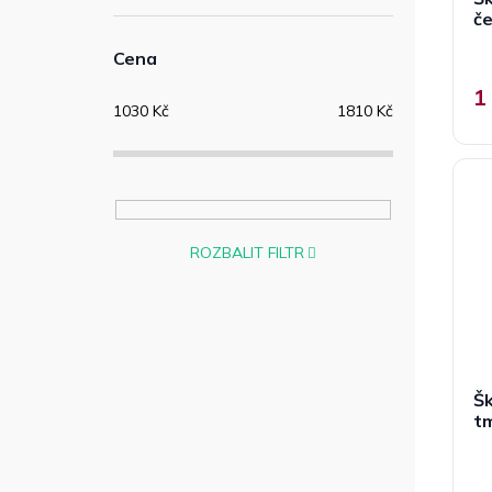
č
Cena
1
1030
Kč
1810
Kč
ROZBALIT FILTR
Šk
t