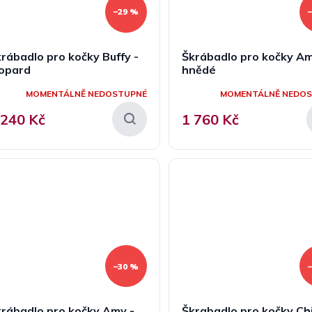
–29 %
rábadlo pro kočky Buffy -
Škrábadlo pro kočky Am
eopard
hnědé
MOMENTÁLNĚ NEDOSTUPNÉ
MOMENTÁLNĚ NEDO
 240 Kč
1 760 Kč
–30 %
rábadlo pro kočky Amy -
Škrabadlo pro kočky Ch