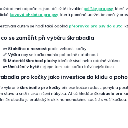
každodenní odpočinek jsou důležité i kvalitní
pelíšky pro psy
, které 
tická
kovová ohrádka pro psy
, která pomáhá udržet bezpečný pros
estování autem se hodí také odolná
přepravka pro psy do auta
, 
co se zaměřit při výběru škrabadla
🧱
Stabilita a nosnost
podle velikosti kočky.
📏
Výška
aby se kočka mohla pohodlně natáhnout.
🧶
Materiál škrabací plochy
ideálně sisal nebo odolné vlákno.
🏡
Umístění v bytě
nejlépe tam, kde kočka tráví nejvíc času.
abadla pro kočky jako investice do klidu a poh
ře vybrané
škrabadlo pro kočky
přinese kočce radost, pohyb a poc
ím stavu a sníží riziko ničení nábytku. Ať už hledáte
škrabadlo pro ko
itní škrabadlo je praktický krok k harmonickému soužití s vaší kočkou.