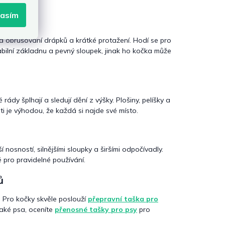
lasím
a obrušování drápků a krátké protažení. Hodí se pro
abilní základnu a pevný sloupek, jinak ho kočka může
 rády šplhají a sledují dění z výšky. Plošiny, pelíšky a
i je výhodou, že každá si najde své místo.
í nosností, silnějšími sloupky a širšími odpočívadly.
é pro pravidelné používání.
ů
 Pro kočky skvěle poslouží
přepravní taška pro
také psa, oceníte
přenosné tašky pro psy
pro