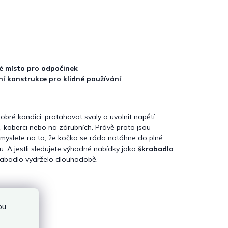
é místo pro odpočinek
ní konstrukce pro klidné používání
bré kondici, protahovat svaly a uvolnit napětí.
 koberci nebo na zárubních. Právě proto jsou
 myslete na to, že kočka se ráda natáhne do plné
u. A jestli sledujete výhodné nabídky jako
škrabadla
krabadlo vydrželo dlouhodobě.
bu
osti.