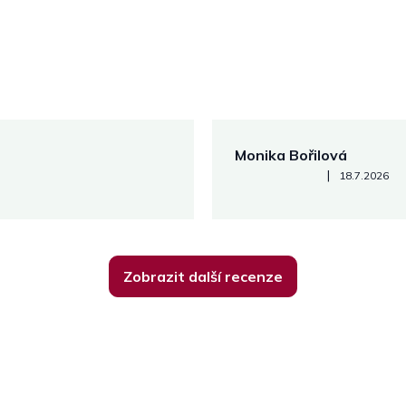
Monika Bořilová
Hodnocení obchodu je 5 z 5
|
18.7.2026
Zobrazit další recenze