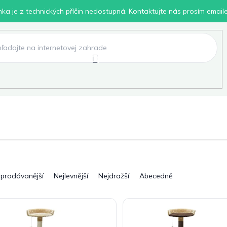
inka je z technických příčin nedostupná. Kontaktujte nás prosím email
lení
Chovatelské potřeby
Dílna
Pro děti
jprodávanější
Nejlevnější
Nejdražší
Abecedně