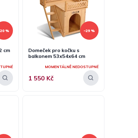
–20 %
–29 %
2 cm
Domeček pro kočku s
balkonem 53x54x64 cm
STUPNÉ
MOMENTÁLNĚ NEDOSTUPNÉ
1 550 Kč