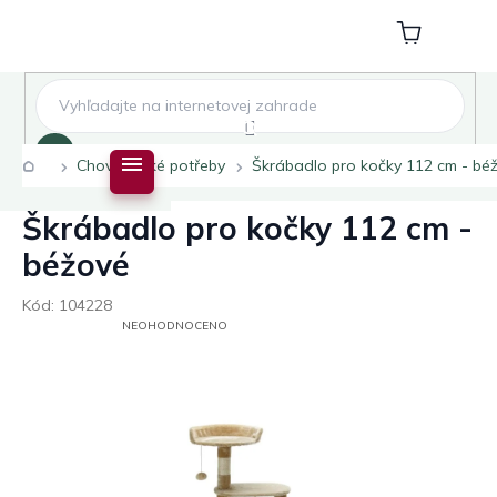
Přejít
na
Nákupní
obsah
košík
Hledat
Domů
Chovatelské potřeby
Škrábadlo pro kočky 112 cm - bé
Škrábadlo pro kočky 112 cm -
béžové
Kód:
104228
PRŮMĚRNÉ
NEOHODNOCENO
HODNOCENÍ
PRODUKTU
JE
0,0
Z
5
HVĚZDIČEK.