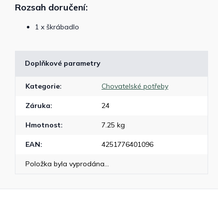
Rozsah doručení:
1 x škrábadlo
Doplňkové parametry
Kategorie
:
Chovatelské potřeby
Záruka
:
24
Hmotnost
:
7.25 kg
EAN
:
4251776401096
Položka byla vyprodána…