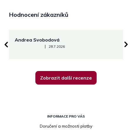
Hodnocení zákazníků
Andrea Svobodová
M
Hodnocení obchodu je 5 z 5 hvězdiček.
|
28.7.2026
Zobrazit další recenze
Z
á
INFORMACE PRO VÁS
p
Doručení a možnosti platby
a