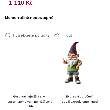
1 110 Kč
Měrná
cena:
Momentálně nedostupné
Hlídat
Garance nejnižší ceny
Expresní doručení
Garantujeme vám nejnižší cenu
Zboží expedujeme ihned.
na trhu.