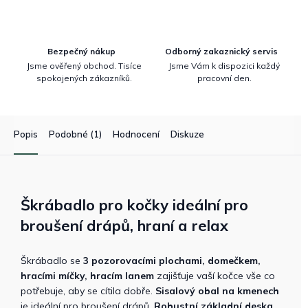
Bezpečný nákup
Odborný zakaznický servis
Jsme ověřený obchod. Tisíce
Jsme Vám k dispozici každý
spokojených zákazníků.
pracovní den.
Popis
Podobné (1)
Hodnocení
Diskuze
Škrábadlo pro kočky ideální pro
broušení drápů, hraní a relax
Škrábadlo se
3 pozorovacími plochami, domečkem,
hracími míčky, hracím lanem
zajišťuje vaší kočce vše co
potřebuje, aby se cítila dobře.
Sisalový obal na kmenech
je ideální pro broušení drápů.
Robustní základní deska