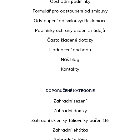
Obchodní podmínky
t
í
Formulář pro odstoupení od smlouvy
Odstoupení od smlouvy/ Reklamace
Podmínky ochrany osobních údajů
Často kladené dotazy
Hodnocení obchodu
Náš blog
Kontakty
DOPORUČENÉ KATEGORIE
Zahradní sezení
Zahradní domky
Zahradní skleníky, fóliovníky, pařeniště
Zahradní lehátka
Zahradní altány