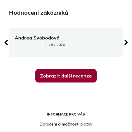
Hodnocení zákazníků
Andrea Svobodová
M
Hodnocení obchodu je 5 z 5 hvězdiček.
|
28.7.2026
Zobrazit další recenze
Z
á
INFORMACE PRO VÁS
p
Doručení a možnosti platby
a