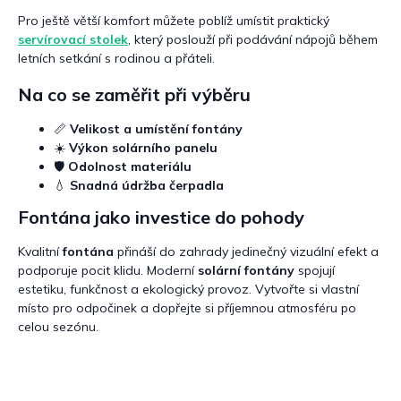
Pro ještě větší komfort můžete poblíž umístit praktický
servírovací stolek
, který poslouží při podávání nápojů během
letních setkání s rodinou a přáteli.
Na co se zaměřit při výběru
📏
Velikost a umístění fontány
☀️
Výkon solárního panelu
🛡️
Odolnost materiálu
💧
Snadná údržba čerpadla
Fontána jako investice do pohody
Kvalitní
fontána
přináší do zahrady jedinečný vizuální efekt a
podporuje pocit klidu. Moderní
solární fontány
spojují
estetiku, funkčnost a ekologický provoz. Vytvořte si vlastní
místo pro odpočinek a dopřejte si příjemnou atmosféru po
celou sezónu.