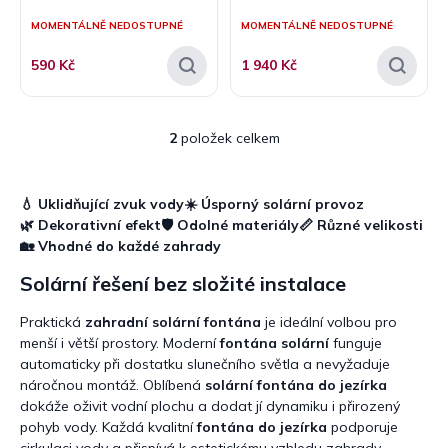
ů
MOMENTÁLNĚ NEDOSTUPNÉ
MOMENTÁLNĚ NEDOSTUPNÉ
590 Kč
1 940 Kč
2
položek celkem
O
v
l
á
💧 Uklidňující zvuk vody
☀️ Úsporný solární provoz
d
🌿 Dekorativní efekt
🛡️ Odolné materiály
📏 Různé velikosti
a
🏡 Vhodné do každé zahrady
c
í
Solární řešení bez složité instalace
p
r
Praktická
zahradní solární fontána
je ideální volbou pro
v
menší i větší prostory. Moderní
fontána solární
funguje
k
automaticky při dostatku slunečního světla a nevyžaduje
y
náročnou montáž. Oblíbená
solární fontána do jezírka
v
dokáže oživit vodní plochu a dodat jí dynamiku i přirozený
ý
pohyb vody. Každá kvalitní
fontána do jezírka
podporuje
p
cirkulaci vody a přispívá k estetickému vzhledu zahrady.