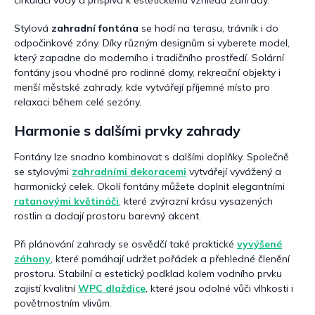
i
s
u
Stylová
zahradní fontána
se hodí na terasu, trávník i do
odpočinkové zóny. Díky různým designům si vyberete model,
který zapadne do moderního i tradičního prostředí. Solární
fontány jsou vhodné pro rodinné domy, rekreační objekty i
menší městské zahrady, kde vytvářejí příjemné místo pro
relaxaci během celé sezóny.
Harmonie s dalšími prvky zahrady
Fontány lze snadno kombinovat s dalšími doplňky. Společně
se stylovými
zahradními dekoracemi
vytvářejí vyvážený a
harmonický celek. Okolí fontány můžete doplnit elegantními
ratanovými květináči
, které zvýrazní krásu vysazených
rostlin a dodají prostoru barevný akcent.
Při plánování zahrady se osvědčí také praktické
vyvýšené
záhony
, které pomáhají udržet pořádek a přehledné členění
prostoru. Stabilní a estetický podklad kolem vodního prvku
zajistí kvalitní
WPC dlaždice
, které jsou odolné vůči vlhkosti i
povětrnostním vlivům.