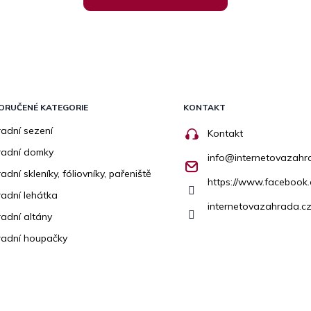
ORUČENÉ KATEGORIE
KONTAKT
adní sezení
Kontakt
radní domky
info
@
internetovazahr
adní skleníky, fóliovníky, pařeniště
https://www.facebook
adní lehátka
internetovazahrada.cz
adní altány
adní houpačky