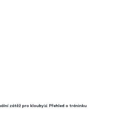
ální zátěž pro klouby
📊
Přehled o tréninku