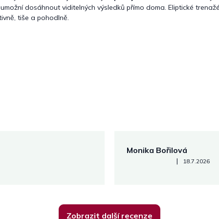
umožní dosáhnout viditelných výsledků přímo doma. Eliptické trenažér
tivně, tiše a pohodlně.
Monika Bořilová
Hodnocení obchodu je 5 z 5
|
18.7.2026
Zobrazit další recenze