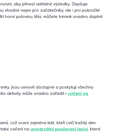
zivní, aby přinesl viditelné výsledky. Zlepšuje
ou vhodné nejen pro začátečníky, ale i pro pokročilé
t horní polovinu těla, můžete trénink snadno doplnit
réninky. Jsou cenově dostupné a poskytují všechny
io aktivity, může snadno zařadit i
cvičení na
amů, což ocení zejména lidé, kteří cvičí každý den.
t také cvičení na
univerzální posilovací lavici
, která