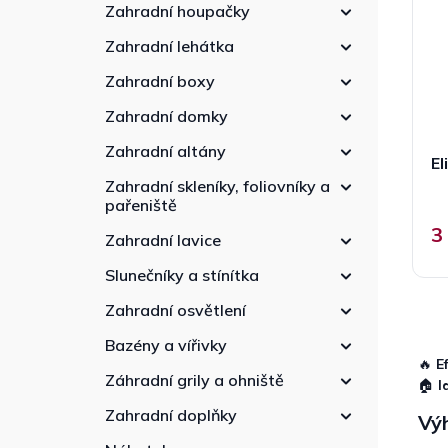
p
n
r
Zahradní houpačky
r
n
o
Zahradní lehátka
o
í
d
d
p
u
Zahradní boxy
u
a
k
k
Zahradní domky
n
t
t
e
ů
Zahradní altány
ů
El
l
Zahradní skleníky, foliovníky a
pařeniště
3
Zahradní lavice
Slunečníky a stínítka
Zahradní osvětlení
Bazény a vířivky
🔥
E
Záhradní grily a ohniště
🏠
I
Zahradní doplňky
Výh