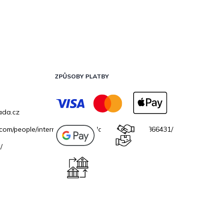
ZPŮSOBY PLATBY
ada.cz
.com/people/internetovazahradacz/100069706866431/
/