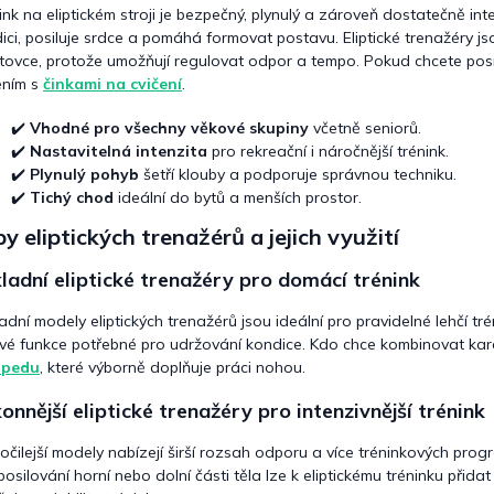
í
ink na eliptickém stroji je bezpečný, plynulý a zároveň dostatečně inten
p
ici, posiluje srdce a pomáhá formovat postavu. Eliptické trenažéry js
r
tovce, protože umožňují regulovat odpor a tempo. Pokud chcete posíli
v
k
ením s
činkami na cvičení
.
y
v
✔️
Vhodné pro všechny věkové skupiny
včetně seniorů.
ý
✔️
Nastavitelná intenzita
pro rekreační i náročnější trénink.
p
✔️
Plynulý pohyb
šetří klouby a podporuje správnou techniku.
i
✔️
Tichý chod
ideální do bytů a menších prostor.
s
u
y eliptických trenažérů a jejich využití
ladní eliptické trenažéry pro domácí trénink
adní modely eliptických trenažérů jsou ideální pro pravidelné lehčí t
ové funkce potřebné pro udržování kondice. Kdo chce kombinovat kard
opedu
, které výborně doplňuje práci nohou.
onnější eliptické trenažéry pro intenzivnější trénink
očilejší modely nabízejí širší rozsah odporu a více tréninkových progr
posilování horní nebo dolní části těla lze k eliptickému tréninku přida