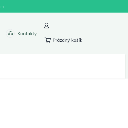
em.
Kontakty
Prázdný košík
Nákupní
košík
Sport