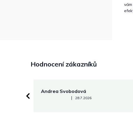
vám 
efek
Hodnocení zákazníků
Andrea Svobodová
Hodnocení obchodu je 5 z 5 hvězdiček.
|
28.7.2026