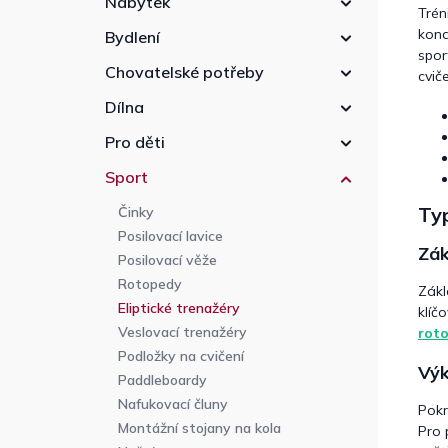
Nábytek
Trén
kond
Bydlení
spor
Chovatelské potřeby
cvič
Dílna
Pro děti
Sport
Typ
Činky
Posilovací lavice
Zák
Posilovací věže
Rotopedy
Zákl
Eliptické trenažéry
klíč
Veslovací trenažéry
rot
Podložky na cvičení
Výk
Paddleboardy
Nafukovací čluny
Pokr
Montážní stojany na kola
Pro 