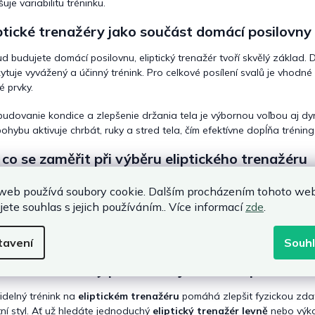
uje variabilitu tréninku.
ptické trenažéry jako součást domácí posilovny
d budujete domácí posilovnu, eliptický trenažér tvoří skvělý základ. Dí
ytuje vyvážený a účinný trénink. Pro celkové posílení svalů je vhodné
é prvky.
budovanie kondice a zlepšenie držania tela je výbornou voľbou aj d
pohybu aktivuje chrbát, ruky a stred tela, čím efektívne dopĺňa tréning 
co se zaměřit při výběru eliptického trenažéru
🎯
Rozsah odporu
podle vašich tréninkových potřeb.
web používá soubory cookie. Dalším procházením tohoto we
🪑
Pohodlný a plynulý krok
bez zbytečné zátěže kloubů.
jete souhlas s jejich používáním.. Více informací
zde
.
📏
Velikost stroje
podle prostoru v domácnosti.
📊
Tréninkové funkce
jako měření času, pulsu, vzdálenosti či kalorií
tavení
Souh
🛡️
Stabilita konstrukce
pro bezpečný trénink i při vyšší intenzitě.
ptické trenažéry pro zdravější tělo a lepší kondic
idelný trénink na
eliptickém trenažéru
pomáhá zlepšit fyzickou zda
tní styl. Ať už hledáte jednoduchý
eliptický trenažér levně
nebo výkon