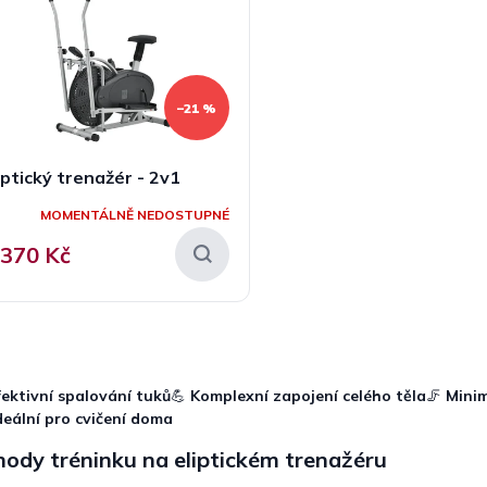
–21 %
iptický trenažér - 2v1
MOMENTÁLNĚ NEDOSTUPNÉ
 370 Kč
O
v
l
fektivní spalování tuků
💪
Komplexní zapojení celého těla
🦵
Minim
á
deální pro cvičení doma
d
a
ody tréninku na eliptickém trenažéru
c