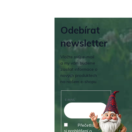
Odebírat
newsletter
Vložte svůj e-mail
a my vám budeme
zasílat informace o
nových produktech
na našem e-shopu.
E-MAIL
Přečetl(a) jsem
si prohlášení o