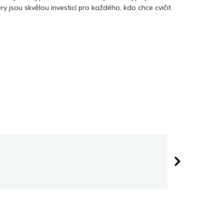
y jsou skvělou investicí pro každého, kdo chce cvičit
Darina 
 hvězdiček.
Hodnocen