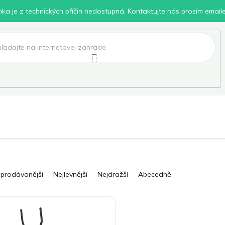
inka je z technických příčin nedostupná. Kontaktujte nás prosím email
lení
Chovatelské potřeby
Dílna
Pro děti
jprodávanější
Nejlevnější
Nejdražší
Abecedně