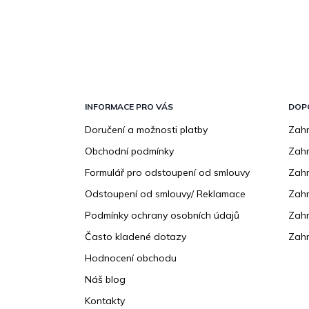
Z
á
p
INFORMACE PRO VÁS
DOP
a
Doručení a možnosti platby
Zahr
t
Obchodní podmínky
Zah
í
Formulář pro odstoupení od smlouvy
Zahr
Odstoupení od smlouvy/ Reklamace
Zahr
Podmínky ochrany osobních údajů
Zahr
Často kladené dotazy
Zahr
Hodnocení obchodu
Náš blog
Kontakty