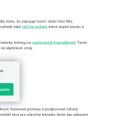
ky tomu, že zapojuje horní i dolní část těla,
 zařadit také
věž na cvičení
, která doplní kardio o
ynamický tréning na
veslovacích trenažérech
. Tento
na eliptickom stroji.
bu
.
lasím
i
tnost, formovat postavu a podporovat zdravý
nější stroj pro náročné tréninky, tento typ vybavení