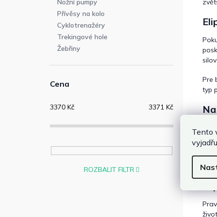
zvětš
Nožní pumpy
Přívěsy na kolo
Eli
Cyklotrenažéry
Trekingové hole
Poku
Žebřiny
posk
silov
Pre 
Cena
typ 
3370
Kč
3371
Kč
Na 
Tento 
vyjadřu
Nas
ROZBALIT FILTR
Eli
Prav
živo