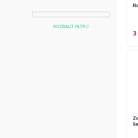
Ra
ROZBALIT FILTR
3
Za
š