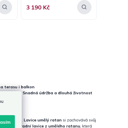
3 190 Kč
a terasu i balkon
í použití
🧼
Snadná údržba a dlouhá životnost
bu
duché údržbě.
Lavice umělý ratan
si zachovává svůj
lasím
 je také
zahradní lavice z umělého ratanu
, která