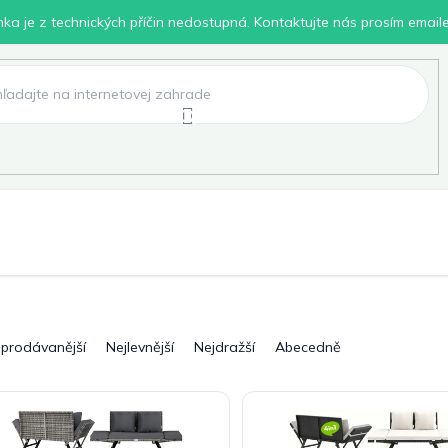
inka je z technických příčin nedostupná. Kontaktujte nás prosím email
lení
Chovatelské potřeby
Dílna
Pro děti
jprodávanější
Nejlevnější
Nejdražší
Abecedně