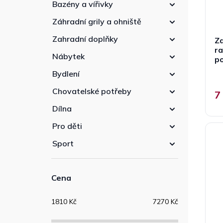
Bazény a vířivky
Záhradní grily a ohniště
Zahradní doplňky
Za
ra
Nábytek
p
Bydlení
Chovatelské potřeby
7
Dílna
Pro děti
Sport
Cena
1810
Kč
7270
Kč