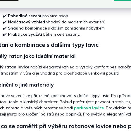
ý
ytuje komfortní sezení i v menších prostorech.
Lavice ratan
představu
p
i
✔️
Pohodlné sezení
pro více osob.
s
✔️
Nadčasový vzhled
vhodný do moderních exteriérů.
u
✔️
Snadná kombinace
s dalším zahradním nábytkem.
✔️
Praktické využití
během celé sezóny.
an a kombinace s dalšími typy lavic
lý ratan jako ideální materiál
ý ratan lavice
nabízí elegantní vzhled a vysoký komfort bez nároč
trnostním vlivům a je vhodná pro dlouhodobé venkovní použití.
lnění o jiné materiály
nové sezení lze přirozeně kombinovat s dalšími typy lavic. Pro příro
toru teplo a klasický charakter. Pokud preferujete pevnost a stabilitu,
ích zahrad a veřejných prostor se hodí
parková lavice
. Praktickým ř
zejí místo pro uložení polstrů nebo doplňků. Pro světlý a elegantní v
co se zaměřit při výběru ratanové lavice nebo