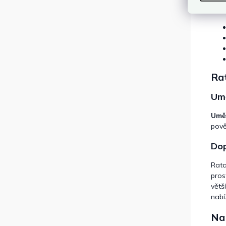
posk
Rat
Umě
Uměl
pově
Dop
Rata
pros
větš
nabí
Na 