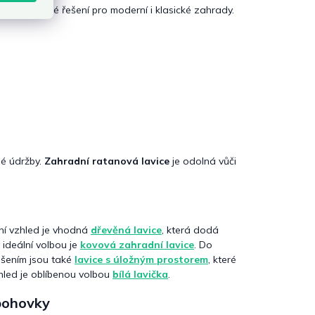
je praktické řešení pro moderní i klasické zahrady.
né údržby.
Zahradní ratanová lavice
je odolná vůči
dní vzhled je vhodná
dřevěná lavice
, která dodá
 ideální volbou je
kovová zahradní lavice
. Do
ešením jsou také
lavice s úložným prostorem
, které
zhled je oblíbenou volbou
bílá lavička
.
 pohovky