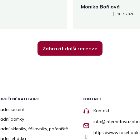
Monika Bořilová
Hodnocení obchodu je 5 z 5
|
18.7.2026
Zobrazit další recenze
ORUČENÉ KATEGORIE
KONTAKT
adní sezení
Kontakt
radní domky
info
@
internetovazahr
adní skleníky, fóliovníky, pařeniště
https://www.facebook
adní lehátka