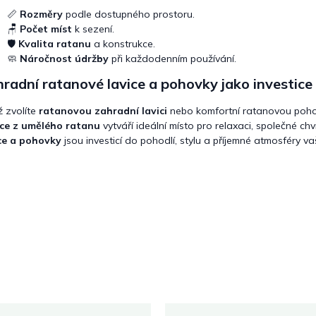
📏
Rozměry
podle dostupného prostoru.
🪑
Počet míst
k sezení.
🛡️
Kvalita ratanu
a konstrukce.
🧼
Náročnost údržby
při každodenním používání.
radní ratanové lavice a pohovky jako investice
ž zvolíte
ratanovou zahradní lavici
nebo komfortní ratanovou pohovk
ce z umělého ratanu
vytváří ideální místo pro relaxaci, společné chví
ce a pohovky
jsou investicí do pohodlí, stylu a příjemné atmosféry v