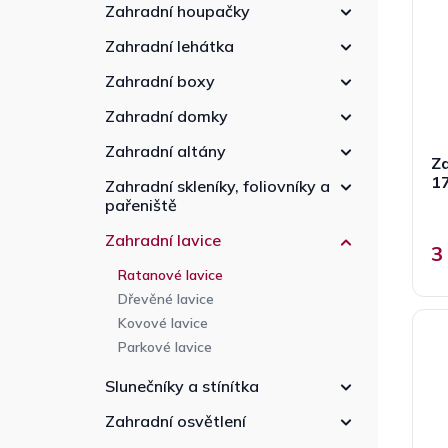
p
n
r
Zahradní houpačky
r
n
o
Zahradní lehátka
o
í
d
d
p
u
Zahradní boxy
u
a
k
k
Zahradní domky
n
t
t
e
ů
Zahradní altány
ů
Za
l
1
Zahradní skleníky, foliovníky a
pařeniště
Zahradní lavice
3
Ratanové lavice
Dřevěné lavice
Kovové lavice
Parkové lavice
Slunečníky a stínítka
Zahradní osvětlení