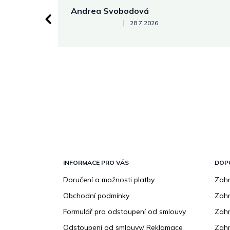
Andrea Svobodová
Hodnocení obchodu je 5 z 5 hvězdiček.
|
28.7.2026
Z
á
p
INFORMACE PRO VÁS
DOP
a
Doručení a možnosti platby
Zahr
t
Obchodní podmínky
Zah
í
Formulář pro odstoupení od smlouvy
Zahr
Odstoupení od smlouvy/ Reklamace
Zahr