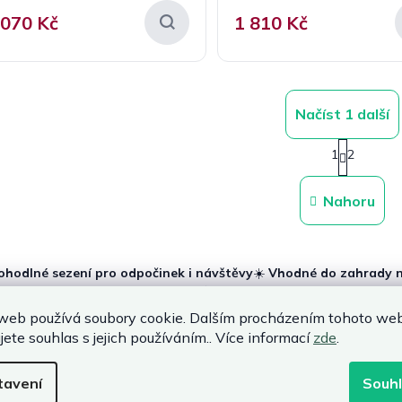
 070 Kč
1 810 Kč
Načíst 1 další
S
1
2
t
O
r
v
á
l
Nahoru
n
á
k
d
o
a
v
c
á
ohodlné sezení pro odpočinek i návštěvy
☀️
Vhodné do zahrady n
n
í
oderní design z umělého ratanu
🛡️
Odolné materiály pro venkovn
í
p
tylový doplněk každého exteriéru
r
web používá soubory cookie. Dalším procházením tohoto we
v
jete souhlas s jejich používáním.. Více informací
zde
.
č zvolit ratanové lavice a pohovky
k
y
anová lavice
je oblíbená díky své lehké konstrukci, stabilitě a jedno
tavení
Souh
v
 i barvu při dlouhodobém vystavení slunci a vlhkosti. Velkou výhodou