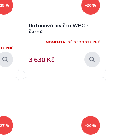
–15 %
–20 %
Ratanová lavička WPC -
černá
MOMENTÁLNĚ NEDOSTUPNÉ
STUPNÉ
3 630 Kč
–27 %
–20 %