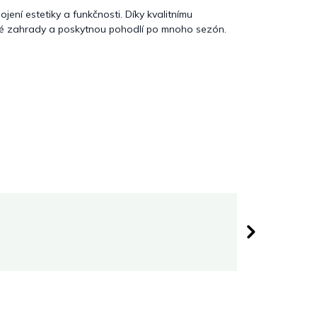
ojení estetiky a funkčnosti. Díky kvalitnímu
é zahrady a poskytnou pohodlí po mnoho sezón.
Darina 
 hvězdiček.
Hodnocen