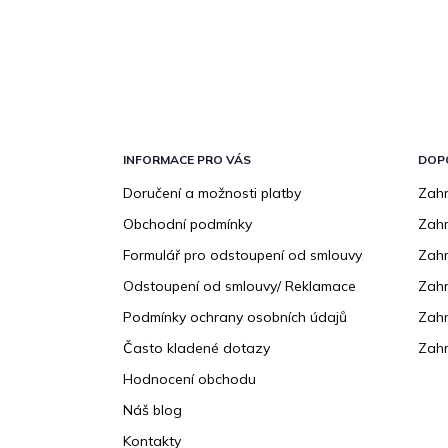
Z
á
p
INFORMACE PRO VÁS
DOP
a
Doručení a možnosti platby
Zahr
t
Obchodní podmínky
Zah
í
Formulář pro odstoupení od smlouvy
Zahr
Odstoupení od smlouvy/ Reklamace
Zahr
Podmínky ochrany osobních údajů
Zahr
Často kladené dotazy
Zahr
Hodnocení obchodu
Náš blog
Kontakty