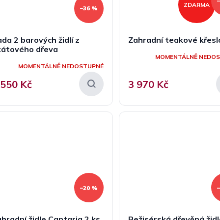
ZDARMA
–36 %
da 2 barových židlí z
Zahradní teakové křesl
kátového dřeva
MOMENTÁLNĚ NEDO
MOMENTÁLNĚ NEDOSTUPNÉ
 550 Kč
3 970 Kč
–20 %
hradní židle Cantaria 2 ks
Režisérská dřevěná žid