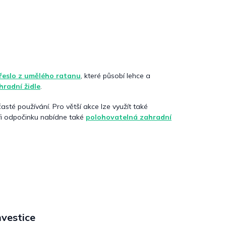
řeslo z umělého ratanu
, které působí lehce a
hradní židle
.
asté používání. Pro větší akce lze využít také
při odpočinku nabídne také
polohovatelná zahradní
nvestice