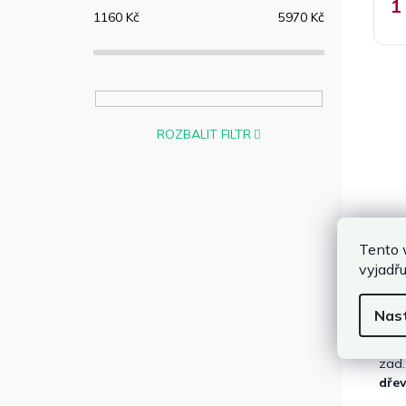
1
1160
Kč
5970
Kč
ROZBALIT FILTR
Tento 
🌿
P
vyjadřu
🛡️
K
Šir
Nas
V na
zad.
dřev