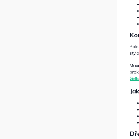
Kom
Poku
styl
Maxi
prak
židl
Jak
Dře