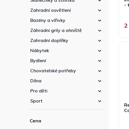
Slunečníky a stínítka
- 
Zahradní osvětlení
Bazény a vířivky
2
Záhradní grily a ohniště
Zahradní doplňky
Nábytek
Bydlení
Chovatelské potřeby
Dílna
Pro děti
Sport
Re
C
Cena