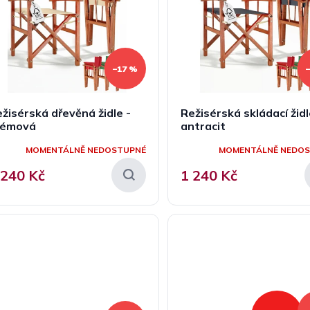
–17 %
žisérská dřevěná židle -
Režisérská skládací židl
rémová
antracit
MOMENTÁLNĚ NEDOSTUPNÉ
MOMENTÁLNĚ NEDO
 240 Kč
1 240 Kč