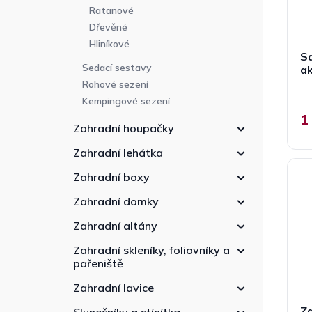
Ratanové
Dřevěné
Hliníkové
Sa
Sedací sestavy
a
Rohové sezení
Kempingové sezení
1
Zahradní houpačky
Zahradní lehátka
Zahradní boxy
Zahradní domky
Zahradní altány
Zahradní skleníky, foliovníky a
pařeniště
Zahradní lavice
Za