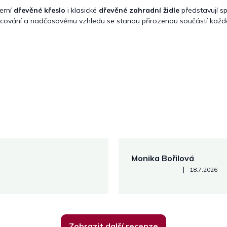
erní
dřevěné křeslo
i klasické
dřevěné zahradní židle
představují sp
cování a nadčasovému vzhledu se stanou přirozenou součástí každ
Monika Bořilová
Hodnocení obchodu je 5 z 5
|
18.7.2026
Zobrazit další recenze