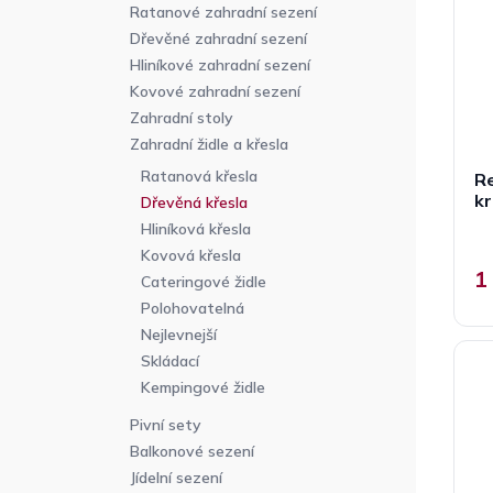
p
n
r
Ratanové zahradní sezení
r
n
o
Dřevěné zahradní sezení
o
í
d
Hliníkové zahradní sezení
d
p
u
Kovové zahradní sezení
u
a
k
Zahradní stoly
k
n
t
Zahradní židle a křesla
t
e
ů
ů
Ratanová křesla
Re
l
k
Dřevěná křesla
Hliníková křesla
Kovová křesla
1
Cateringové židle
Polohovatelná
Nejlevnejší
Skládací
Kempingové židle
Pivní sety
Balkonové sezení
Jídelní sezení