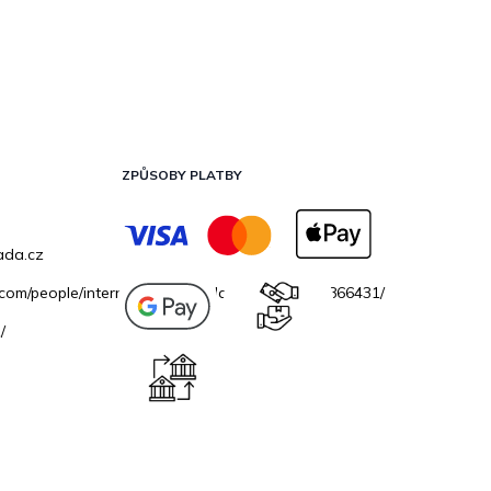
ZPŮSOBY PLATBY
ada.cz
.com/people/internetovazahradacz/100069706866431/
/