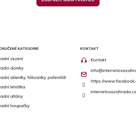
ORUČENÉ KATEGORIE
KONTAKT
adní sezení
Kontakt
radní domky
info
@
internetovazahr
adní skleníky, fóliovníky, pařeniště
https://www.facebook
adní lehátka
internetovazahrada.cz
adní altány
adní houpačky