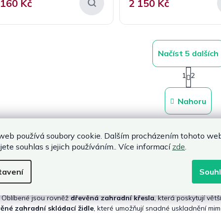
 160 Kč
2 150 Kč
Načíst 5 dalších
S
1
2
t
O
r
v
á
l
Nahoru
n
á
k
d
o
a
v
web používá soubory cookie. Dalším procházením tohoto we
c
á
řírodní a nadčasový vzhled
☀️
Vhodné na zahradu i terasu
🪑
Pevn
n
í
jete souhlas s jejich používáním.. Více informací
zde
.
valitní zpracování dřeva
🧼
Možnost jednoduché údržby
🎨
Snadná
í
p
r
oká nabídka dřevěných variant
tavení
Souh
v
k
bídce naleznete nejen klasické
zahradní židle dřevěná
, ale také p
y
 Oblíbené jsou rovněž
dřevěná zahradní křesla
, která poskytují vět
v
ěné zahradní skládací židle
, které umožňují snadné uskladnění mi
ý