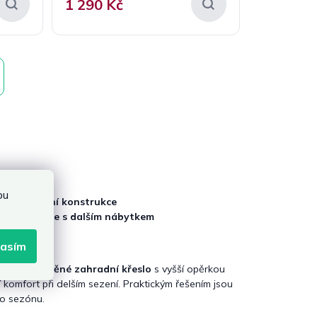
1 290 Kč
bu
á a stabilní konstrukce
 kombinace s dalším nábytkem
lasím
ohodlné
dřevěné zahradní křeslo
s vyšší opěrkou
ší komfort při delším sezení. Praktickým řešením jsou
mo sezónu.