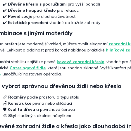
p
✔️
Dřevěné křeslo s područkami
pro vyšší pohodlí
i
✔️
Dřevěné houpací křeslo
pro relaxaci
s
✔️
Pevné spoje
pro dlouhou životnost
u
✔️
Estetické provedení
vhodné do každé zahrady
binace s jinými materiály
d preferujete modernější vzhled, můžete zvolit elegantní
zahradní k
ově. Lehkost a odolnost proti korozi nabídnou praktické
hliníkové za
mální stabilitu zajišťuje pevné
kovové zahradní křeslo
, vhodné pro č
tické
Cateringové židle
, které jsou snadno skladné. Vyšší komfort 
e
, umožňující nastavení opěradla.
 vybrat správnou dřevěnou židli nebo křeslo
📏
Rozměry
podle prostoru a typu stolu
🪑
Konstrukce
pevná nebo skládací
🛡️
Kvalita dřeva
a povrchová úprava
🎨
Styl
sladěný s okolním nábytkem
věné zahradní židle a křesla jako dlouhodobá i