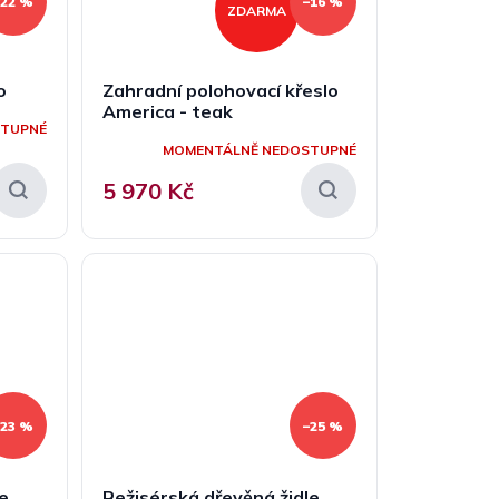
–22 %
–16 %
ZDARMA
o
Zahradní polohovací křeslo
America - teak
STUPNÉ
MOMENTÁLNĚ NEDOSTUPNÉ
5 970 Kč
–23 %
–25 %
le
Režisérská dřevěná židle