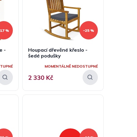
–17 %
–25 %
e -
Houpací dřevěné křeslo -
šedé podušky
STUPNÉ
MOMENTÁLNĚ NEDOSTUPNÉ
2 330 Kč