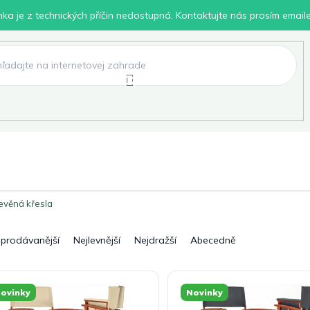
inka je z technických příčin nedostupná. Kontaktujte nás prosím email
lení
Chovatelské potřeby
Dílna
Pro děti
evěná křesla
jprodávanější
Nejlevnější
Nejdražší
Abecedně
ovinky
Novinky