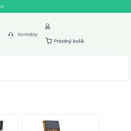
em.
Kontakty
Prázdný košík
Nákupní
košík
Sport