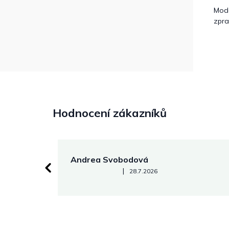
Mod
zpra
Hodnocení zákazníků
Andrea Svobodová
Hodnocení obchodu je 5 z 5 hvězdiček.
|
28.7.2026