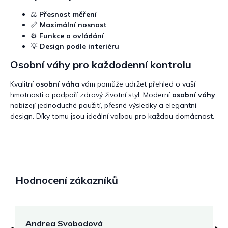
⚖️
Přesnost měření
📏
Maximální nosnost
⚙
Funkce a ovládání
💡
Design podle interiéru
Osobní váhy pro každodenní kontrolu
Kvalitní
osobní váha
vám pomůže udržet přehled o vaší
hmotnosti a podpoří zdravý životní styl. Moderní
osobní váhy
nabízejí jednoduché použití, přesné výsledky a elegantní
design. Díky tomu jsou ideální volbou pro každou domácnost.
Hodnocení zákazníků
Andrea Svobodová
M