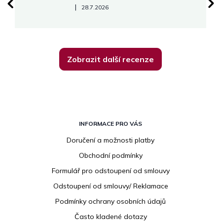
Hodnocení obchodu je 5 z 5 hvězdiček.
|
28.7.2026
Zobrazit další recenze
Z
á
INFORMACE PRO VÁS
p
Doručení a možnosti platby
a
Obchodní podmínky
t
í
Formulář pro odstoupení od smlouvy
Odstoupení od smlouvy/ Reklamace
Podmínky ochrany osobních údajů
Často kladené dotazy