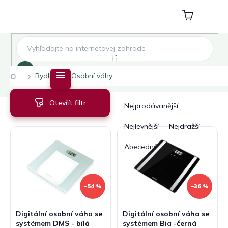
Přejít
na
Nákupní
obsah
košík
Hledat
Domů
Bydlení
Osobní váhy
V
Ř
Otevřít filtr
ý
a
Nejprodávanější
p
z
i
e
Nejlevnější
Nejdražší
s
n
Abecedně
p
í
r
p
o
r
d
o
–54 %
–36 %
u
d
k
u
Digitální osobní váha se
Digitální osobní váha se
t
k
systémem DMS - bílá
systémem Bia -černá
ů
t