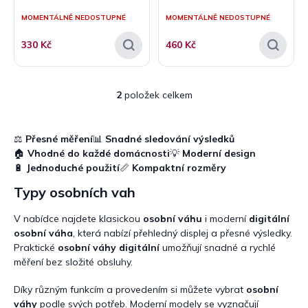
ů
MOMENTÁLNĚ NEDOSTUPNÉ
MOMENTÁLNĚ NEDOSTUPNÉ
330 Kč
460 Kč
2
položek celkem
O
v
l
á
⚖️
Přesné měření
📊
Snadné sledování výsledků
d
🏠
Vhodné do každé domácnosti
💡
Moderní design
a
🔋
Jednoduché použití
📏
Kompaktní rozměry
c
Typy osobních vah
í
p
r
V nabídce najdete klasickou
osobní váhu
i moderní
digitální
v
osobní váha
, která nabízí přehledný displej a přesné výsledky.
k
Praktické
osobní váhy digitální
umožňují snadné a rychlé
y
měření bez složité obsluhy.
v
ý
Díky různým funkcím a provedením si můžete vybrat
osobní
p
váhy
podle svých potřeb. Moderní modely se vyznačují