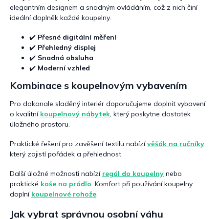
i
elegantním designem a snadným ovládáním, což z nich činí
s
ideální doplněk každé koupelny.
u
✔️
Přesné digitální měření
✔️
Přehledný displej
✔️
Snadná obsluha
✔️
Moderní vzhled
Kombinace s koupelnovým vybavením
Pro dokonale sladěný interiér doporučujeme doplnit vybavení
o kvalitní
koupelnový nábytek
, který poskytne dostatek
úložného prostoru.
Praktické řešení pro zavěšení textilu nabízí
věšák na ručníky
,
který zajistí pořádek a přehlednost.
Další úložné možnosti nabízí
regál do koupelny
nebo
praktické
koše na prádlo
. Komfort při používání koupelny
doplní
koupelnové rohože
.
Jak vybrat správnou osobní váhu