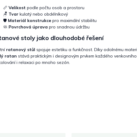
📏
Velikost
podle počtu osob a prostoru
🪑
Tvar
kulatý nebo obdélníkový
🛡️
Materiál konstrukce
pro maximální stabilitu
🧼
Povrchová úprava
pro snadnou údržbu
anové stoly jako dlouhodobé řešení
itní
ratanový stůl
spojuje estetiku a funkčnost. Díky odolnému mate
lý ratan
stává praktickým i designovým prvkem každého venkovního 
stolování i relaxaci po mnoho sezón.