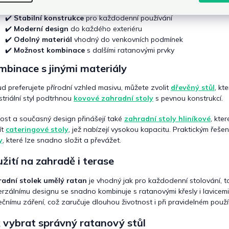
p
i
✔️
Stabilní konstrukce
pro každodenní používání
s
✔️
Moderní design
do každého exteriéru
u
✔️
Odolný materiál
vhodný do venkovních podmínek
✔️
Možnost kombinace
s dalšími ratanovými prvky
binace s jinými materiály
d preferujete přírodní vzhled masivu, můžete zvolit
dřevěný stůl
, kt
striální styl podtrhnou
kovové zahradní stoly
s pevnou konstrukcí.
ost a současný design přinášejí také
zahradní stoly hliníkové
, kte
ít
cateringové stoly
, jež nabízejí vysokou kapacitu. Praktickým řeš
y
, které lze snadno složit a převážet.
žití na zahradě i terase
adní stolek umělý ratan
je vhodný jak pro každodenní stolování, 
erzálnímu designu se snadno kombinuje s ratanovými křesly i lavicem
ečnímu záření, což zaručuje dlouhou životnost i při pravidelném použí
 vybrat správný ratanový stůl