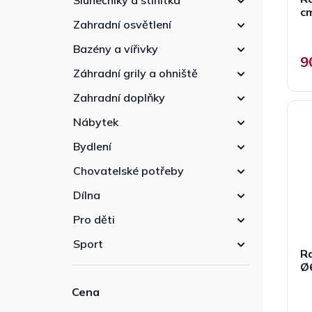
Slunečníky a stínítka
cm
Zahradní osvětlení
Bazény a vířivky
9
Záhradní grily a ohniště
Zahradní doplňky
Nábytek
Bydlení
Chovatelské potřeby
Dílna
Pro děti
Sport
Ra
Ø6
Cena