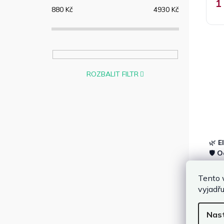
1
880
Kč
4930
Kč
ROZBALIT FILTR
🌿
E
🛡️
O
Pro
Tento 
vyjadřu
Kval
mani
ploc
Nas
odlo