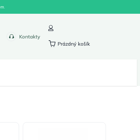
em.
Kontakty
Prázdný košík
Nákupní
košík
Sport