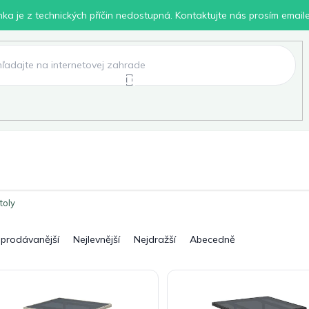
inka je z technických příčin nedostupná. Kontaktujte nás prosím email
lení
Chovatelské potřeby
Dílna
Pro děti
toly
jprodávanější
Nejlevnější
Nejdražší
Abecedně