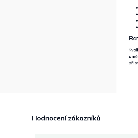
Rat
Kval
umě
při 
Hodnocení zákazníků