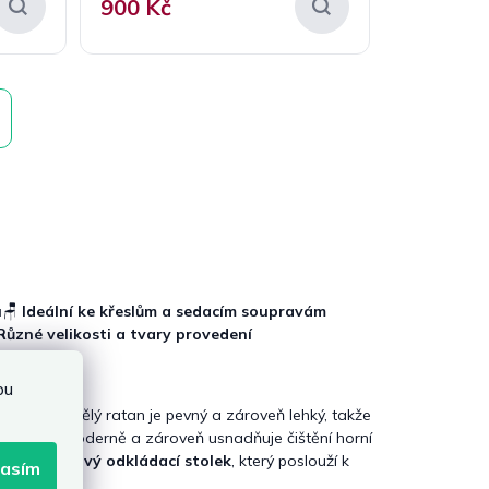
900 Kč
u
🪑
Ideální ke křeslům a sedacím soupravám
Různé velikosti a tvary provedení
bu
údržby. Umělý ratan je pevný a zároveň lehký, takže
erý působí moderně a zároveň usnadňuje čištění horní
ický
ratanový odkládací stolek
, který poslouží k
lasím