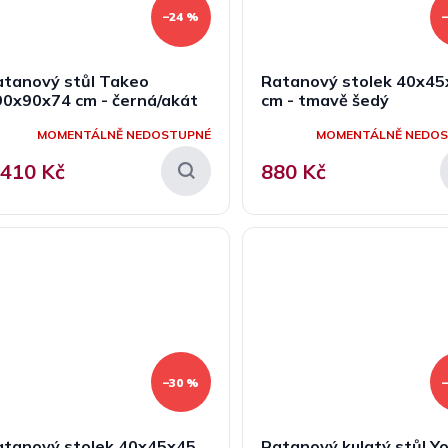
–24 %
atanový stůl Takeo
Ratanový stolek 40x45
90x90x74 cm - černá/akát
cm - tmavě šedý
MOMENTÁLNĚ NEDOSTUPNÉ
MOMENTÁLNĚ NEDO
 410 Kč
880 Kč
–30 %
atanový stolek 40x45x45
Ratanový kulatý stůl Y