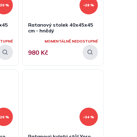
–30 %
–28 %
x45
Ratanový stolek 40x45x45
cm - hnědý
STUPNÉ
MOMENTÁLNĚ NEDOSTUPNÉ
980 Kč
–26 %
–34 %
oro
Ratanový kulatý stůl Yoro