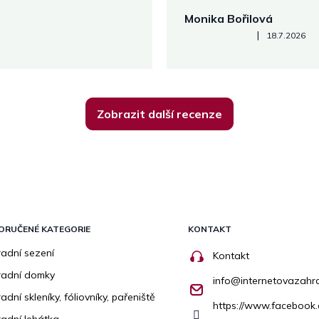
Monika Bořilová
Hodnocení obchodu je 5 z 5
|
18.7.2026
Zobrazit další recenze
ORUČENÉ KATEGORIE
KONTAKT
adní sezení
Kontakt
radní domky
info
@
internetovazahr
adní skleníky, fóliovníky, pařeniště
https://www.facebook