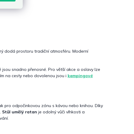
erý dodá prostoru tradiční atmosféru. Moderní
ré jsou snadno přenosné. Pro větší akce a oslavy lze
ením na cesty nebo dovolenou jsou i
kempingové
tak pro odpočinkovou zónu s kávou nebo knihou. Díky
i.
Stůl umělý ratan
je odolný vůči vlhkosti a
vání.