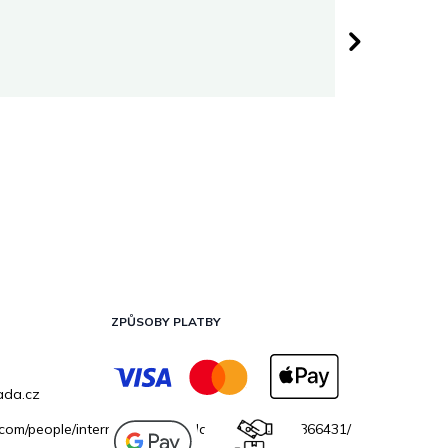
Darina 
 hvězdiček.
Hodnocen
ZPŮSOBY PLATBY
ada.cz
.com/people/internetovazahradacz/100069706866431/