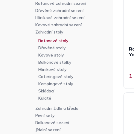
p
n
r
Ratanové zahradní sezení
r
n
o
Dřevěné zahradní sezení
o
í
d
Hliníkové zahradní sezení
d
p
u
Kovové zahradní sezení
u
a
k
Zahradní stoly
k
n
t
t
Ratanové stoly
e
ů
ů
Dřevěné stoly
Ra
l
Yo
Kovové stoly
Balkonové stolky
Hliníkové stoly
1
Cateringové stoly
Kempingové stoly
Skládací
Kulaté
Zahradní židle a křesla
Pivní sety
Balkonové sezení
Jídelní sezení