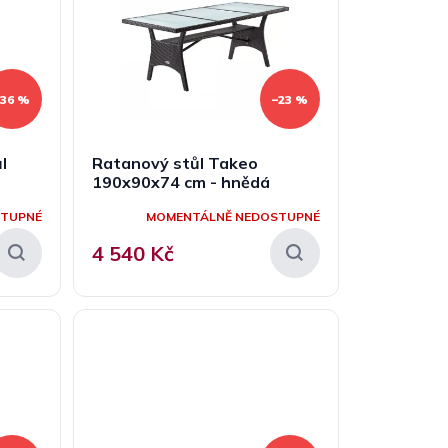
–36 %
–23 %
l
Ratanový stůl Takeo
190x90x74 cm - hnědá
STUPNÉ
MOMENTÁLNĚ NEDOSTUPNÉ
4 540 Kč