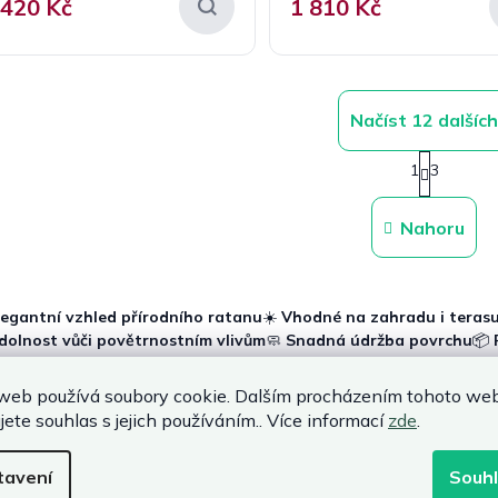
 420 Kč
1 810 Kč
Načíst 12 dalších
S
1
3
t
O
r
v
á
l
Nahoru
n
á
k
d
o
a
v
c
á
legantní vzhled přírodního ratanu
☀️
Vhodné na zahradu i teras
n
í
dolnost vůči povětrnostním vlivům
🧼
Snadná údržba povrchu
📦
í
p
r
č zvolit ratanový zahradní stůl
v
web používá soubory cookie. Dalším procházením tohoto we
k
jete souhlas s jejich používáním.. Více informací
zde
.
itní
stolek z umělého ratanu
nabízí dlouhodobé využití bez náročné 
y
pulace je jednoduchá. Velmi oblíbený je
ratanový stůl se sklem
, kt
v
hy. Pro menší prostory je vhodný
ratanový stolek kulatý
nebo prakt
tavení
Souh
ý
žení nápojů či drobností.