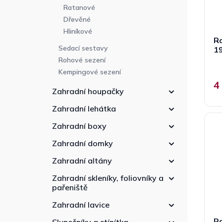
Ratanové
Dřevěné
Hliníkové
R
Sedací sestavy
1
Rohové sezení
Kempingové sezení
4
Zahradní houpačky
Zahradní lehátka
Zahradní boxy
Zahradní domky
Zahradní altány
Zahradní skleníky, foliovníky a
pařeniště
Zahradní lavice
R