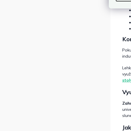
Kom
Poku
indu
Lehk
využ
stol
Vyu
Zahr
univ
slun
Jak