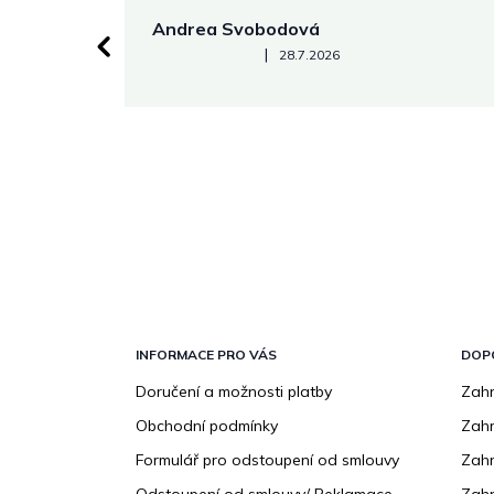
Andrea Svobodová
Hodnocení obchodu je 5 z 5 hvězdiček.
|
28.7.2026
Z
á
p
INFORMACE PRO VÁS
DOP
a
Doručení a možnosti platby
Zahr
t
Obchodní podmínky
Zah
í
Formulář pro odstoupení od smlouvy
Zahr