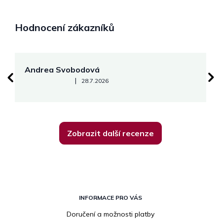
Hodnocení zákazníků
Andrea Svobodová
M
Hodnocení obchodu je 5 z 5 hvězdiček.
|
28.7.2026
Zobrazit další recenze
Z
á
INFORMACE PRO VÁS
p
Doručení a možnosti platby