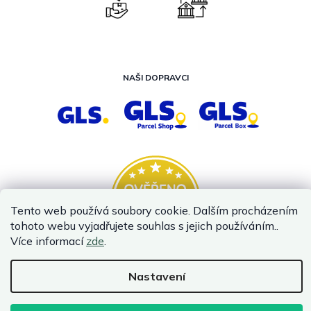
NAŠI DOPRAVCI
Tento web používá soubory cookie. Dalším procházením
tohoto webu vyjadřujete souhlas s jejich používáním..
Více informací
zde
.
Nastavení
Vytvořil Shoptet
Copyright 2026
InternetovaZahrada.cz
. Všechna práva vyhrazena.