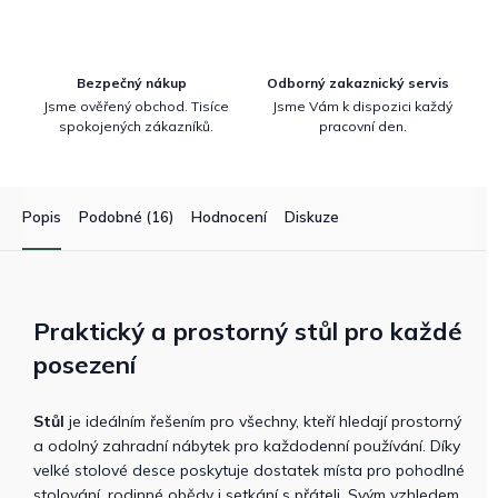
Bezpečný nákup
Odborný zakaznický servis
Jsme ověřený obchod. Tisíce
Jsme Vám k dispozici každý
spokojených zákazníků.
pracovní den.
Popis
Podobné (16)
Hodnocení
Diskuze
Praktický a prostorný stůl pro každé
posezení
Stůl
je ideálním řešením pro všechny, kteří hledají prostorný
a odolný zahradní nábytek pro každodenní používání. Díky
velké stolové desce poskytuje dostatek místa pro pohodlné
stolování, rodinné obědy i setkání s přáteli. Svým vzhledem