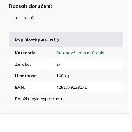
Rozsah doručení:
1 x stůl
Doplňkové parametry
Kategorie
:
Ratanové zahradní stoly
Záruka
:
24
Hmotnost
:
100 kg
EAN
:
4251779129171
Položka byla vyprodána…