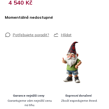
4 540 Kč
Měrná
cena:
Momentálně nedostupné
Hlídat
Garance nejnižší ceny
Expresní doručení
Garantujeme vám nejnižší cenu
Zboží expedujeme ihned.
na trhu.