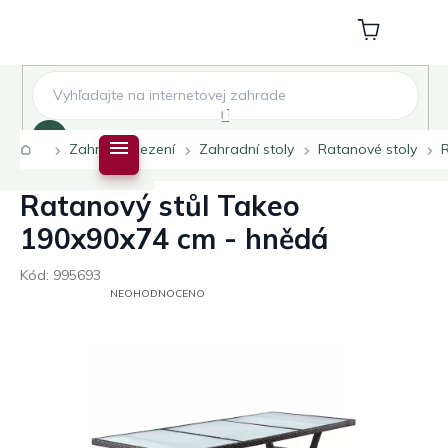
Přejít
na
Nákupní
obsah
košík
Hledat
Domů
Zahradní sezení
Zahradní stoly
Ratanové stoly
Ratanový stůl Takeo
190x90x74 cm - hnědá
Kód:
995693
PRŮMĚRNÉ
NEOHODNOCENO
HODNOCENÍ
PRODUKTU
JE
0,0
Z
5
HVĚZDIČEK.