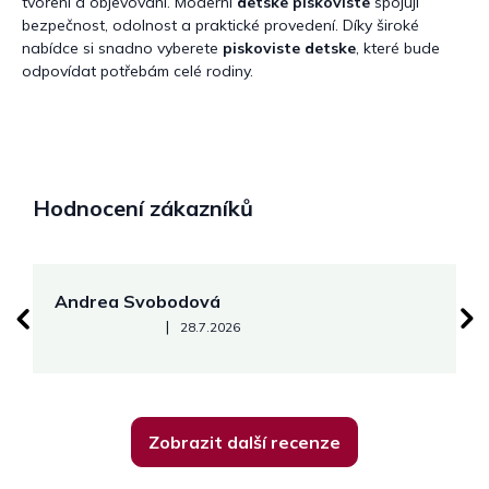
tvoření a objevování. Moderní
detske piskoviste
spojují
bezpečnost, odolnost a praktické provedení. Díky široké
nabídce si snadno vyberete
piskoviste detske
, které bude
odpovídat potřebám celé rodiny.
Hodnocení zákazníků
Andrea Svobodová
M
Hodnocení obchodu je 5 z 5 hvězdiček.
|
28.7.2026
Zobrazit další recenze