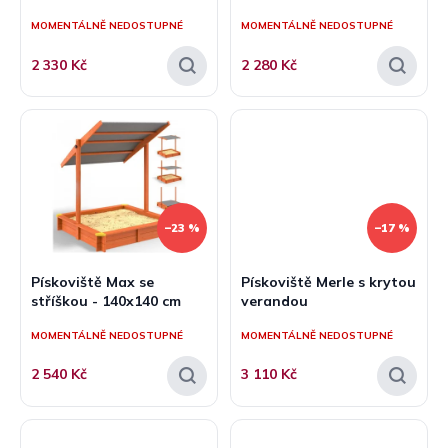
ů
MOMENTÁLNĚ NEDOSTUPNÉ
MOMENTÁLNĚ NEDOSTUPNÉ
2 330 Kč
2 280 Kč
–23 %
–17 %
Pískoviště Max se
Pískoviště Merle s krytou
stříškou - 140x140 cm
verandou
MOMENTÁLNĚ NEDOSTUPNÉ
MOMENTÁLNĚ NEDOSTUPNÉ
2 540 Kč
3 110 Kč