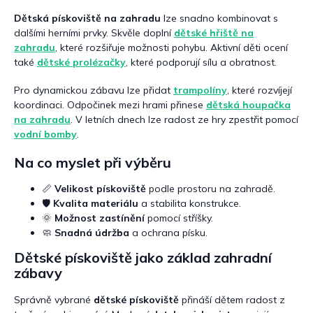
Dětská pískoviště na zahradu
lze snadno kombinovat s
dalšími herními prvky. Skvěle doplní
dětské hřiště na
zahradu
, které rozšiřuje možnosti pohybu. Aktivní děti ocení
také
dětské prolézačky
, které podporují sílu a obratnost.
Pro dynamickou zábavu lze přidat
trampolíny
, které rozvíjejí
koordinaci. Odpočinek mezi hrami přinese
dětská houpačka
na zahradu
. V letních dnech lze radost ze hry zpestřit pomocí
vodní bomby
.
Na co myslet při výběru
📏
Velikost pískoviště
podle prostoru na zahradě.
🛡️
Kvalita materiálu
a stabilita konstrukce.
🌞
Možnost zastínění
pomocí stříšky.
🧼
Snadná údržba
a ochrana písku.
Dětské pískoviště jako základ zahradní
zábavy
Správně vybrané
dětské pískoviště
přináší dětem radost z