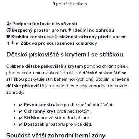
9
položek celkem
O
v
l
á
🏖️
Podpora fantazie a tvořivosti
d
🧒
Bezpečný prostor pro hru
🌳
Ideální na zahradu
a
🛡️
Stabilní konstrukce
🌞
Možnost ochrany před sluncem
c
👨‍👩‍👧
Zábava pro sourozence i kamarády
í
p
Dětská pískoviště s krytem i se stříškou
r
v
Oblíbené
dětské pískoviště s krytem
pomáhá chránit písek
k
před nečistotami a vlhkostí. Praktické
dětské pískoviště se
y
stříškou
poskytuje stín během horkých dnů. Stabilní
dřevěné
v
dětské pískoviště
je odolné a esteticky zapadne do každé
ý
zahrady.
p
i
✔️
Pevná konstrukce
pro bezpečné používání.
s
✔️
Ochranný kryt
proti nečistotám.
u
✔️
Stříška
pro větší komfort při hře.
✔️
Dostatek prostoru
pro více dětí.
Součást větší zahradní herní zóny