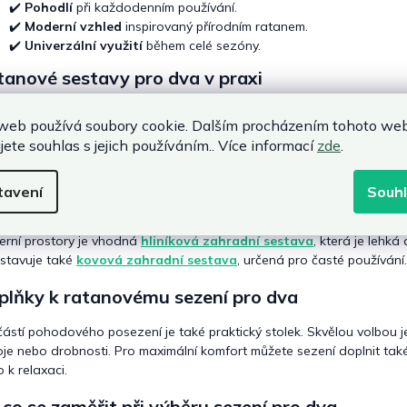
p
✔️
Pohodlí
při každodenním používání.
i
✔️
Moderní vzhled
inspirovaný přírodním ratanem.
s
✔️
Univerzální využití
během celé sezóny.
u
anové sestavy pro dva v praxi
ická
zahradní ratanová sestava
pro dva se skládá ze dvou křesel 
web používá soubory cookie. Dalším procházením tohoto we
byty, kde není místo pro velké zahradní sestavy, ale přesto chcete p
jete souhlas s jejich používáním.. Více informací
zde
.
radní nábytek z ratanu
vhodný také pro lodžie a menší terasy.
vnání s jinými materiály
tavení
Souh
d zvažujete alternativy, může vás oslovit také
dřevěný zahradní n
rní prostory je vhodná
hliníková zahradní sestava
, která je lehká
stavuje také
kovová zahradní sestava
, určená pro časté používání.
plňky k ratanovému sezení pro dva
ástí pohodového posezení je také praktický stolek. Skvělou volbou 
je nebo drobnosti. Pro maximální komfort můžete sezení doplnit tak
o k relaxaci.
co se zaměřit při výběru sezení pro dva