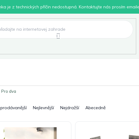
inka je z technických příčin nedostupná. Kontaktujte nás prosím email
lení
Chovatelské potřeby
Dílna
Pro děti
Pro dva
jprodávanější
Nejlevnější
Nejdražší
Abecedně