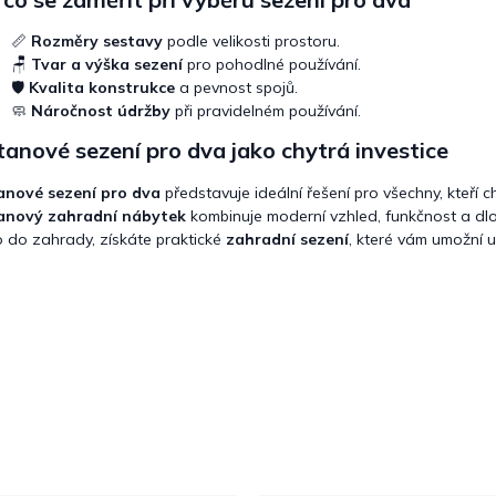
📏
Rozměry sestavy
podle velikosti prostoru.
🪑
Tvar a výška sezení
pro pohodlné používání.
🛡️
Kvalita konstrukce
a pevnost spojů.
🧼
Náročnost údržby
při pravidelném používání.
anové sezení pro dva jako chytrá investice
anové sezení pro dva
představuje ideální řešení pro všechny, kteří c
anový zahradní nábytek
kombinuje moderní vzhled, funkčnost a dlou
 do zahrady, získáte praktické
zahradní sezení
, které vám umožní u