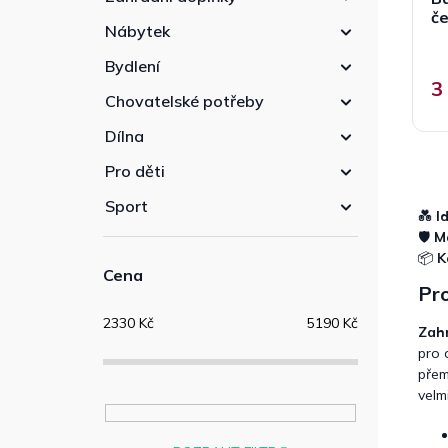
č
Nábytek
Bydlení
3
Chovatelské potřeby
Dílna
Pro děti
Sport
💑
I
🛡️
M
📦
K
Cena
Pro
2330
Kč
5190
Kč
Zah
pro 
přem
velm