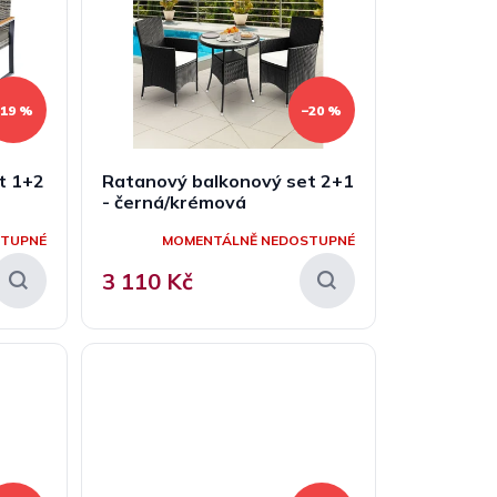
–19 %
–20 %
t 1+2
Ratanový balkonový set 2+1
- černá/krémová
STUPNÉ
MOMENTÁLNĚ NEDOSTUPNÉ
3 110 Kč