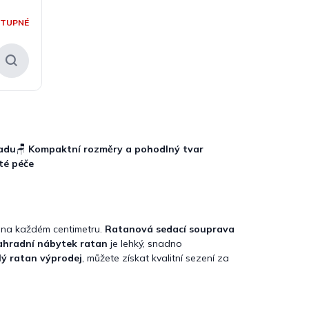
STUPNÉ
radu
🪑
Kompaktní rozměry a pohodlný tvar
té péče
ží na každém centimetru.
Ratanová sedací souprava
ahradní nábytek ratan
je lehký, snadno
ý ratan výprodej
, můžete získat kvalitní sezení za