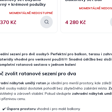
erný + krémové podušky
MOMENTÁLNĚ NEDO
MOMENTÁLNĚ NEDOSTUPNÉ
 370 Kč
4 280 Kč
O
v
l
deální sezení pro dvě osoby
☕
Perfektní pro balkon, terasu i zah
á
ateriály vhodné pro venkovní použití
🧼
Snadná údržba bez složi
d
ompletní ratanová sestava v jednom balení
a
c
č zvolit ratanové sezení pro dva
í
p
radní nábytek umělý ratan
je ideální pro menší prostory, kde zále
r
dvě osoby nabízí dostatek pohodlí bez zbytečného zabírání místa.
Z
v
ístitelný a zároveň stabilní. Pokud sledujete
zahradní nábytek uměl
k
i příznivou cenu.
y
v
ý
✔️
Úspora prostoru
vhodná i pro malé balkony.