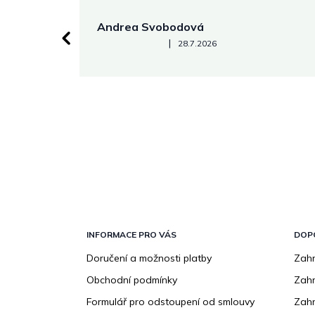
Andrea Svobodová
Hodnocení obchodu je 5 z 5 hvězdiček.
|
28.7.2026
Z
á
p
INFORMACE PRO VÁS
DOP
a
Doručení a možnosti platby
Zahr
t
Obchodní podmínky
Zah
í
Formulář pro odstoupení od smlouvy
Zahr