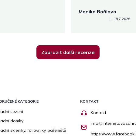
Monika Bořilová
Hodnocení obchodu je 5 z 5
|
18.7.2026
Zobrazit další recenze
ORUČENÉ KATEGORIE
KONTAKT
adní sezení
Kontakt
radní domky
info
@
internetovazahr
adní skleníky, fóliovníky, pařeniště
https://www.facebook