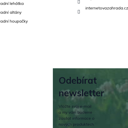
adní lehátka
internetovazahrada.cz
adní altány
adní houpačky
Odebírat
newsletter
Vložte svůj e-mail
a my vám budeme
zasílat informace o
nových produktech