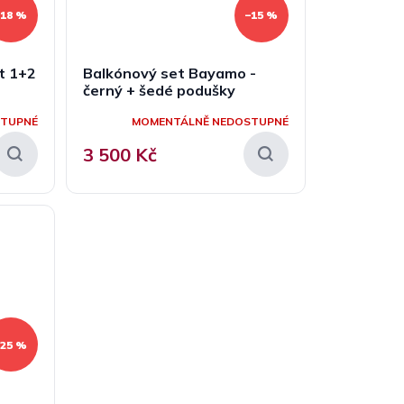
–18 %
–15 %
t 1+2
Balkónový set Bayamo -
černý + šedé podušky
STUPNÉ
MOMENTÁLNĚ NEDOSTUPNÉ
3 500 Kč
–25 %