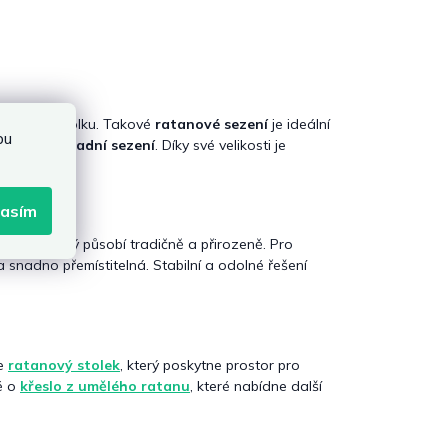
a malého stolku. Takové
ratanové sezení
je ideální
bu
ohodlné
zahradní sezení
. Díky své velikosti je
lasím
ábytek
, který působí tradičně a přirozeně. Pro
 a snadno přemístitelná. Stabilní a odolné řešení
je
ratanový stolek
, který poskytne prostor pro
é o
křeslo z umělého ratanu
, které nabídne další