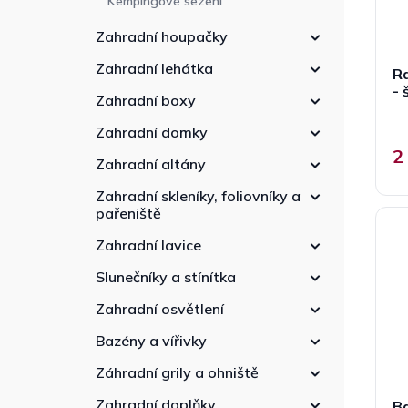
Kempingové sezení
Zahradní houpačky
Zahradní lehátka
R
- 
Zahradní boxy
Zahradní domky
2
Zahradní altány
Zahradní skleníky, foliovníky a
pařeniště
Zahradní lavice
Slunečníky a stínítka
Zahradní osvětlení
Bazény a vířivky
Záhradní grily a ohniště
Zahradní doplňky
B