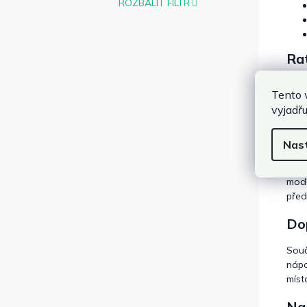
ROZBALIT FILTR
Rat
Typ
Tento 
pro 
vyjadřu
zah
Sro
Nas
Poku
mode
před
Do
Souč
nápo
míst
Na 