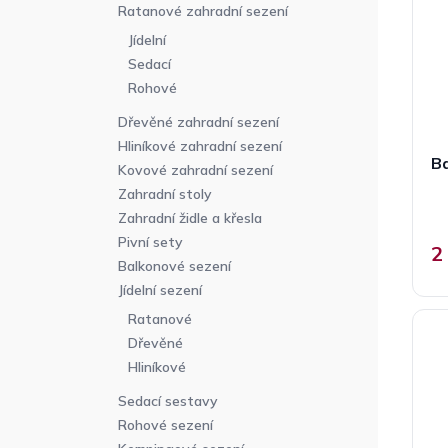
p
n
r
Ratanové zahradní sezení
r
n
o
Jídelní
o
í
d
Sedací
d
p
u
Rohové
u
a
k
k
n
t
Dřevěné zahradní sezení
t
e
ů
Hliníkové zahradní sezení
ů
B
l
Kovové zahradní sezení
Zahradní stoly
Zahradní židle a křesla
Pivní sety
2
Balkonové sezení
Jídelní sezení
Ratanové
Dřevěné
Hliníkové
Sedací sestavy
Rohové sezení