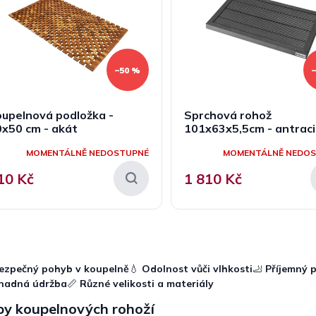
–50 %
upelnová podložka -
Sprchová rohož
x50 cm - akát
101x63x5,5cm - antraci
MOMENTÁLNĚ NEDOSTUPNÉ
MOMENTÁLNĚ NEDO
10 Kč
1 810 Kč
O
v
l
ezpečný pohyb v koupelně
💧
Odolnost vůči vlhkosti
🦶
Příjemný 
á
nadná údržba
📏
Různé velikosti a materiály
d
a
py koupelnových rohoží