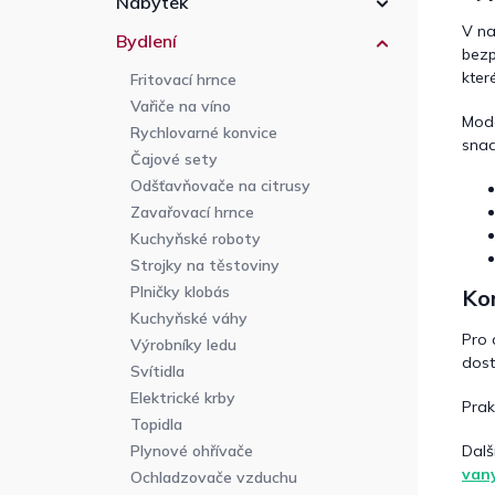
Nábytek
V na
Bydlení
bezp
kter
Fritovací hrnce
Vařiče na víno
Mod
Rychlovarné konvice
sna
Čajové sety
Odšťavňovače na citrusy
Zavařovací hrnce
Kuchyňské roboty
Strojky na těstoviny
Plničky klobás
Ko
Kuchyňské váhy
Pro 
Výrobníky ledu
dost
Svítidla
Elektrické krby
Prak
Topidla
Dalš
Plynové ohřívače
van
Ochladzovače vzduchu