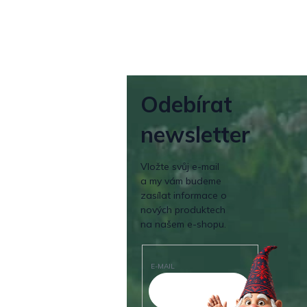
Odebírat
newsletter
Vložte svůj e-mail
a my vám budeme
zasílat informace o
nových produktech
na našem e-shopu.
E-MAIL