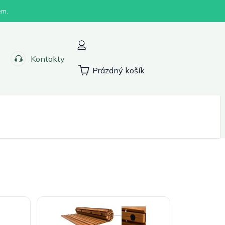
em.
Kontakty
Prázdný košík
Nákupní
košík
Sport