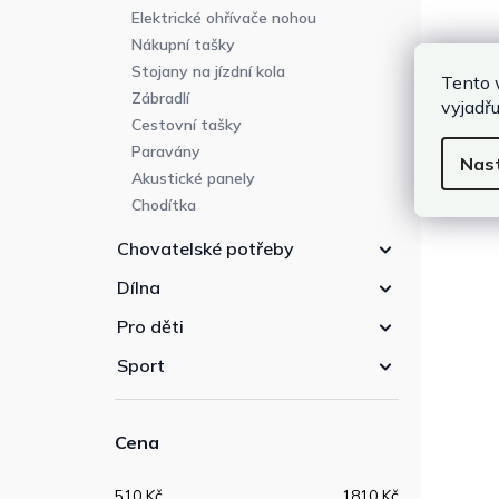
Elektrické ohřívače nohou
Nákupní tašky
Stojany na jízdní kola
Tento 
Zábradlí
vyjadřu
Cestovní tašky
Paravány
Nas
Akustické panely
Chodítka
Chovatelské potřeby
Dílna
Pro děti
Sport
Cena
510
Kč
1810
Kč