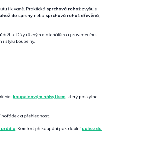
utu i k vaně. Praktická
sprchová rohož
zvyšuje
ohož do sprchy
nebo
sprchová rohož dřevěná
,
údržbu. Díky různým materiálům a provedením si
i stylu koupelny.
litním
koupelnovým nábytkem
, který poskytne
stí pořádek a přehlednost.
 prádlo
. Komfort při koupání pak doplní
police do