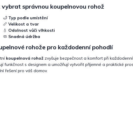
k vybrat správnou koupelnovou rohož
🛁
Typ podle umístění
📏
Velikost a tvar
💧
Odolnost vůči vlhkosti
🧼
Snadná údržba
upelnové rohože pro každodenní pohodlí
itní
koupelnová rohož
zvyšuje bezpečnost a komfort při každodenní
ují funkčnost s designem a umožňují vytvořit příjemné a praktické pro
lní řešení pro váš domov.