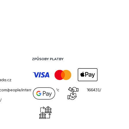
ZPŮSOBY PLATBY
ada.cz
.com/people/internetovazahradacz/100069706866431/
/