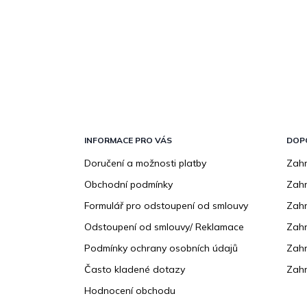
Z
á
p
INFORMACE PRO VÁS
DOP
a
Doručení a možnosti platby
Zahr
t
Obchodní podmínky
Zah
í
Formulář pro odstoupení od smlouvy
Zahr
Odstoupení od smlouvy/ Reklamace
Zahr
Podmínky ochrany osobních údajů
Zahr
Často kladené dotazy
Zahr
Hodnocení obchodu