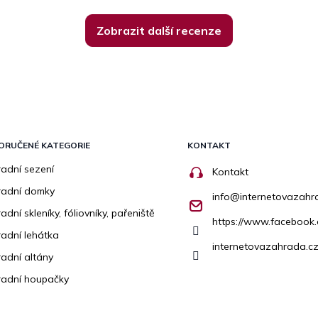
Zobrazit další recenze
ORUČENÉ KATEGORIE
KONTAKT
adní sezení
Kontakt
radní domky
info
@
internetovazahr
adní skleníky, fóliovníky, pařeniště
https://www.facebook
adní lehátka
internetovazahrada.cz
adní altány
adní houpačky