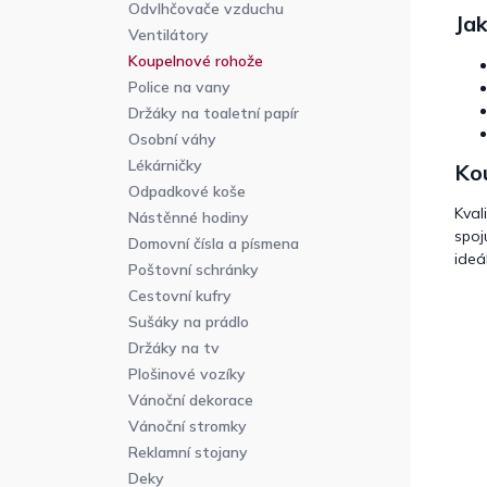
Odvlhčovače vzduchu
Ja
Ventilátory
Koupelnové rohože
Police na vany
Držáky na toaletní papír
Osobní váhy
Lékárničky
Ko
Odpadkové koše
Kval
Nástěnné hodiny
spoj
Domovní čísla a písmena
ideá
Poštovní schránky
Cestovní kufry
Sušáky na prádlo
Držáky na tv
Plošinové vozíky
Vánoční dekorace
Vánoční stromky
Reklamní stojany
Deky