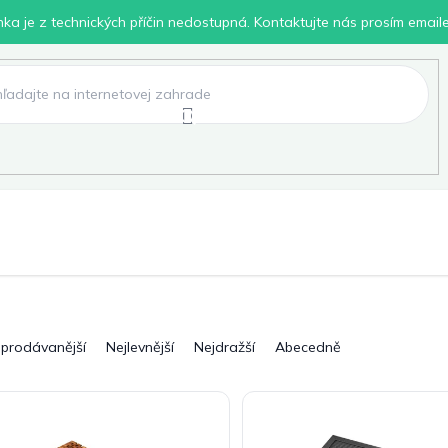
inka je z technických příčin nedostupná. Kontaktujte nás prosím email
lení
Chovatelské potřeby
Dílna
Pro děti
jprodávanější
Nejlevnější
Nejdražší
Abecedně