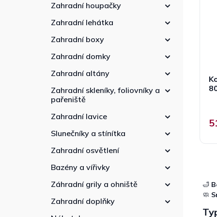
p
n
r
Zahradní houpačky
r
n
o
Zahradní lehátka
o
í
d
d
p
u
Zahradní boxy
u
a
k
k
Zahradní domky
n
t
t
e
ů
Zahradní altány
ů
Ko
l
80
Zahradní skleníky, foliovníky a
pařeniště
Zahradní lavice
5
Slunečníky a stínítka
Zahradní osvětlení
Bazény a vířivky
Záhradní grily a ohniště
🛁
B
🧼
S
Zahradní doplňky
Ty