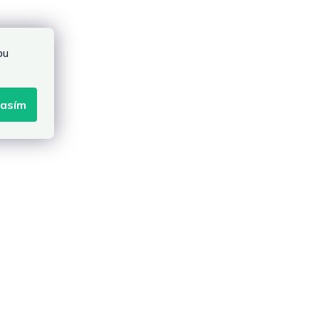
bu
lasím