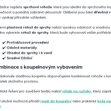
c
í
bídce najdete
sprchové rohože
, které jsou ideální do sprchového ko
p
ečnost a pomáhá zabránit uklouznutí. Oblíbené jsou také
dřevěná r
r
é vynikají přírodním vzhledem.
v
k
erní
plastová rohož do sprchy
nabízí vysokou odolnost a snadnou 
y
dno vyberete
rohož do sprchy
, která bude vyhovovat vašim potřebám 
v
ý
p
✔️
Protiskluzové provedení
i
✔️
Odolné materiály
s
✔️
Vhodné do sprchy i k vaně
u
✔️
Snadné čištění
mbinace s koupelnovým vybavením
dokonale sladěnou koupelnu doporučujeme kombinovat rohože s kva
atek úložného prostoru.
tické řešení pro zavěšení textilu nabízí
věšák na ručníky
, který zaji
í úložné možnosti přináší
regál do koupelny
nebo praktické
koše na
y
.