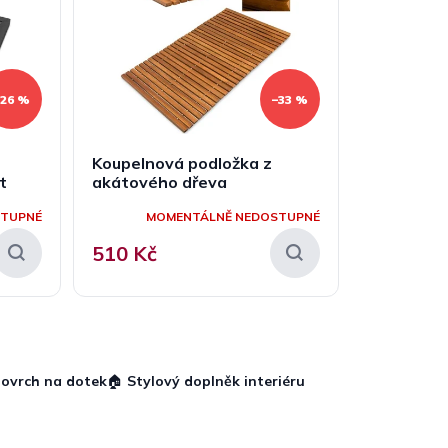
–26 %
–33 %
Koupelnová podložka z
t
akátového dřeva
STUPNÉ
MOMENTÁLNĚ NEDOSTUPNÉ
510 Kč
povrch na dotek
🏠
Stylový doplněk interiéru