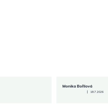
Monika Bořilová
Hodnocení obchodu je 5 z 5
|
18.7.2026