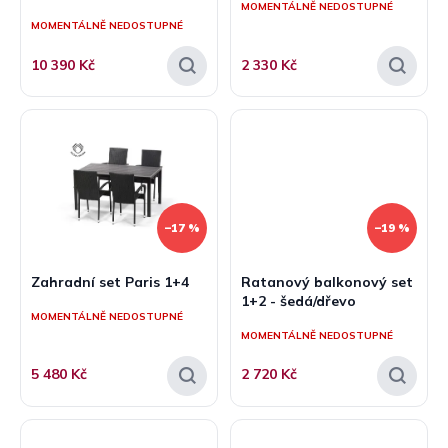
MOMENTÁLNĚ NEDOSTUPNÉ
ů
MOMENTÁLNĚ NEDOSTUPNÉ
10 390 Kč
2 330 Kč
–17 %
–19 %
Zahradní set Paris 1+4
Ratanový balkonový set
1+2 - šedá/dřevo
MOMENTÁLNĚ NEDOSTUPNÉ
MOMENTÁLNĚ NEDOSTUPNÉ
5 480 Kč
2 720 Kč