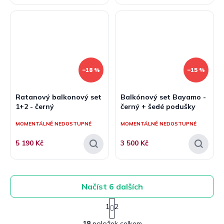
–18 %
–15 %
Ratanový balkonový set
Balkónový set Bayamo -
1+2 - černý
černý + šedé podušky
MOMENTÁLNĚ NEDOSTUPNÉ
MOMENTÁLNĚ NEDOSTUPNÉ
5 190 Kč
3 500 Kč
Načíst 6 dalších
S
1
2
t
O
r
18
položek celkem