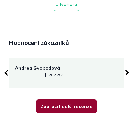
n
l
Nahoru
k
á
o
d
v
a
á
c
n
í
í
p
r
Hodnocení zákazníků
v
k
y
v
Andrea Svobodová
M
ý
p
Hodnocení obchodu je 5 z 5 hvězdiček.
|
28.7.2026
i
s
u
Zobrazit další recenze