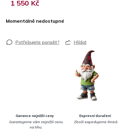
1 550 Kč
Měrná
cena:
Momentálně nedostupné
Hlídat
Garance nejnižší ceny
Expresní doručení
Garantujeme vám nejnižší cenu
Zboží expedujeme ihned.
na trhu.