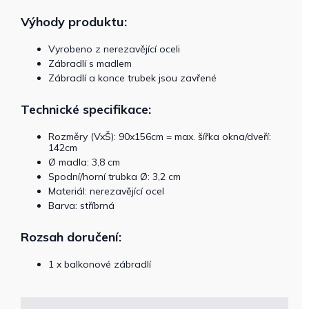
Výhody produktu:
Vyrobeno z nerezavějící oceli
Zábradlí s madlem
Zábradlí a konce trubek jsou zavřené
Technické specifikace:
Rozměry (VxŠ): 90x156cm = max. šířka okna/dveří:
142cm
Ø madla: 3,8 cm
Spodní/horní trubka Ø: 3,2 cm
Materiál: nerezavějící ocel
Barva: stříbrná
Rozsah doručení:
1 x balkonové zábradlí