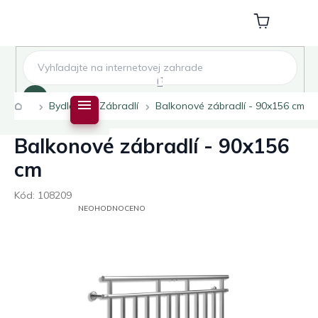
Přejít
na
Nákupní
obsah
košík
Hledat
Domů
Bydlení
Zábradlí
Balkonové zábradlí - 90x156 cm
Balkonové zábradlí - 90x156
cm
Kód:
108209
PRŮMĚRNÉ
NEOHODNOCENO
HODNOCENÍ
PRODUKTU
JE
0,0
Z
5
HVĚZDIČEK.