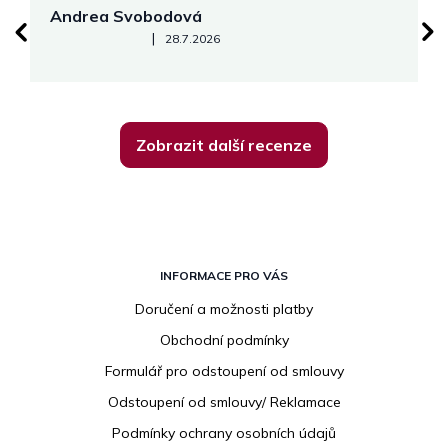
Andrea Svobodová
M
Hodnocení obchodu je 5 z 5 hvězdiček.
|
28.7.2026
Zobrazit další recenze
Z
á
INFORMACE PRO VÁS
p
Doručení a možnosti platby
a
Obchodní podmínky
t
í
Formulář pro odstoupení od smlouvy
Odstoupení od smlouvy/ Reklamace
Podmínky ochrany osobních údajů