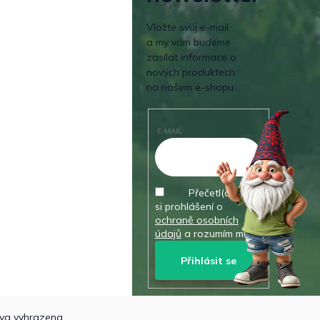
Vložte svůj e-mail
a my vám budeme
zasílat informace o
nových produktech
na našem e-shopu.
E-MAIL
Přečetl(a) jsem
si prohlášení o
ochraně osobních
údajů
a rozumím mu.
Přihlásit se
va vyhrazena.