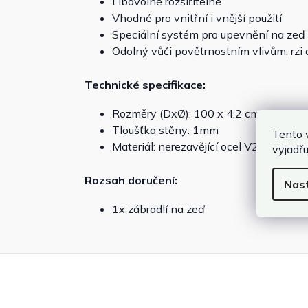
Libovolně rozšiřitelné
Vhodné pro vnitřní i vnější použití
Speciální systém pro upevnění na zeď
Odolný vůči povětrnostním vlivům, rzi 
Technické specifikace:
Rozměry (DxØ): 100 x 4,2 cm
Tloušťka stěny: 1mm
Tento 
Materiál: nerezavějící ocel V2A
vyjadřu
Rozsah doručení:
Nas
1x zábradlí na zeď