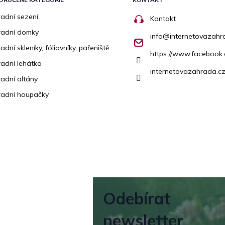
adní sezení
Kontakt
radní domky
info
@
internetovazahr
adní skleníky, fóliovníky, pařeniště
https://www.facebook
adní lehátka
internetovazahrada.cz
adní altány
adní houpačky
Odebírat
newsletter