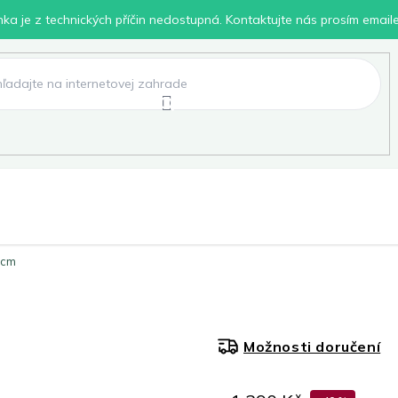
inka je z technických příčin nedostupná. Kontaktujte nás prosím email
lení
Chovatelské potřeby
Dílna
Pro děti
 cm
Možnosti doručení