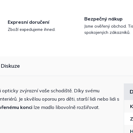
Bezpečný nákup
Expresní doručení
Jsme ověřený obchod. Tis
Zboží expedujeme ihned.
spokojených zákazníků.
Diskuze
li opticky zvýrazní vaše schodiště. Díky svému
D
iérů. Je skvělou oporou pro děti, starší lidi nebo lidi s
K
vřenému konci
lze madlo libovolně rozšiřovat.
Z