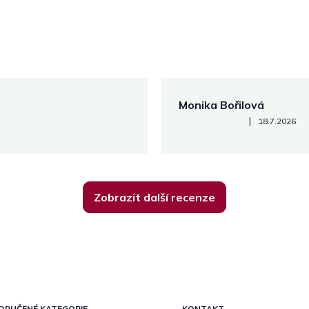
Monika Bořilová
Hodnocení obchodu je 5 z 5
|
18.7.2026
Zobrazit další recenze
ORUČENÉ KATEGORIE
KONTAKT