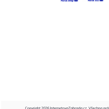
Copyright 2026
InternetovaZahrada.cz
. Všechna prá