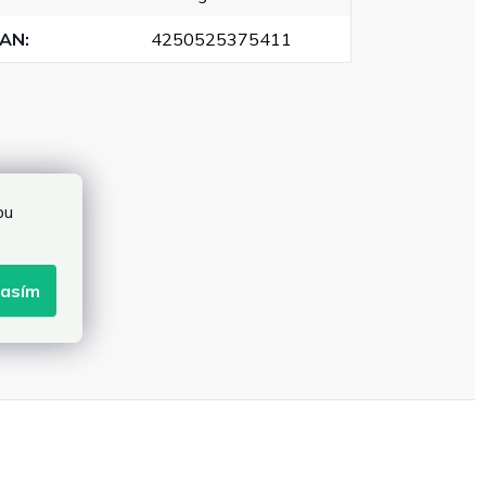
EAN
:
4250525375411
bu
lasím