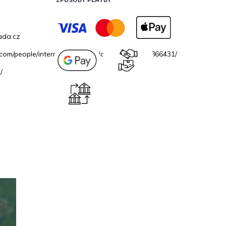
ada.cz
.com/people/internetovazahradacz/100069706866431/
/