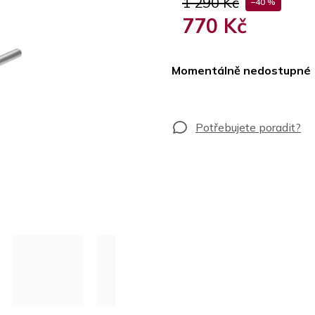
1 290 Kč
–40 %
770 Kč
Měrná
cena:
Momentálně nedostupné