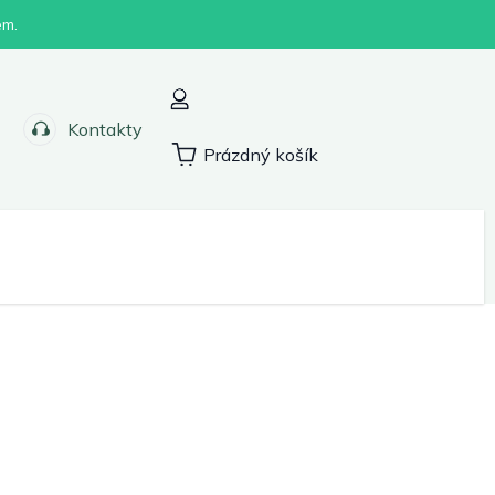
em.
Kontakty
Prázdný košík
Nákupní
košík
Sport