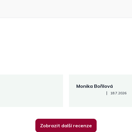
Monika Bořilová
Hodnocení obchodu je 5 z 5
|
18.7.2026
Zobrazit další recenze