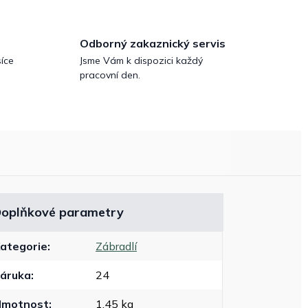
Odborný zakaznický servis
íce
Jsme Vám k dispozici každý
pracovní den.
oplňkové parametry
ategorie
:
Zábradlí
áruka
:
24
Hmotnost
:
1.45 kg