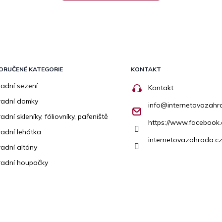
ORUČENÉ KATEGORIE
KONTAKT
adní sezení
Kontakt
radní domky
info
@
internetovazahr
adní skleníky, fóliovníky, pařeniště
https://www.facebook
adní lehátka
internetovazahrada.cz
adní altány
adní houpačky