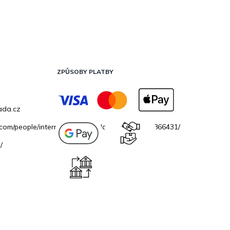
ZPŮSOBY PLATBY
ada.cz
.com/people/internetovazahradacz/100069706866431/
/