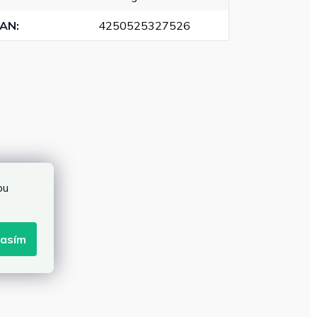
EAN
:
4250525327526
bu
lasím