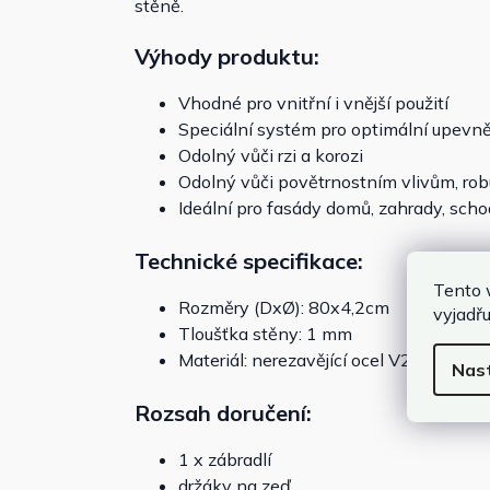
stěně.
Výhody produktu:
Vhodné pro vnitřní i vnější použití
Speciální systém pro optimální upevn
Odolný vůči rzi a korozi
Odolný vůči povětrnostním vlivům, robus
Ideální pro fasády domů, zahrady, sch
Technické specifikace:
Tento 
Rozměry (DxØ): 80x4,2cm
vyjadřu
Tloušťka stěny: 1 mm
Materiál: nerezavějící ocel V2A
Nas
Rozsah doručení:
1 x zábradlí
držáky na zeď