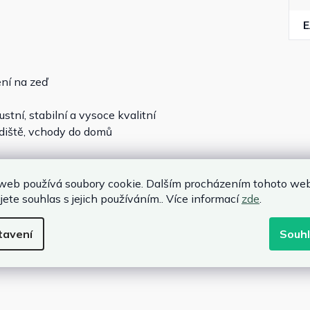
ění na zeď
tní, stabilní a vysoce kvalitní
odiště, vchody do domů
web používá soubory cookie. Dalším procházením tohoto we
jete souhlas s jejich používáním.. Více informací
zde
.
tavení
Souh