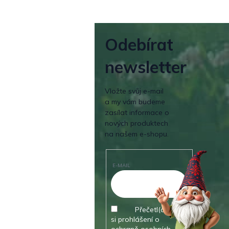
Odebírat
newsletter
Vložte svůj e-mail
a my vám budeme
zasílat informace o
nových produktech
na našem e-shopu.
E-MAIL
Přečetl(a) jsem
si prohlášení o