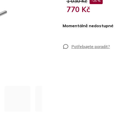
1 030 Kč
–25 %
770 Kč
Měrná
cena:
Momentálně nedostupné