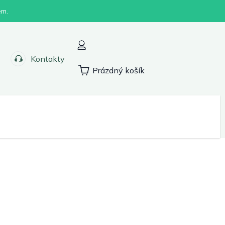
em.
Kontakty
Prázdný košík
Nákupní
košík
Sport