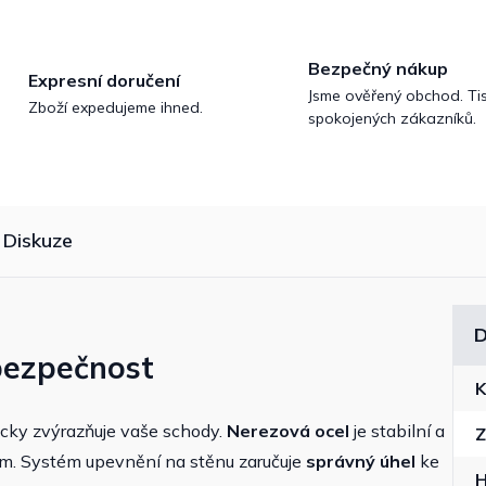
Bezpečný nákup
Expresní doručení
Jsme ověřený obchod. Tis
Zboží expedujeme ihned.
spokojených zákazníků.
Diskuze
D
bezpečnost
K
icky zvýrazňuje vaše schody.
Nerezová ocel
je stabilní a
Z
ům. Systém upevnění na stěnu zaručuje
správný úhel
ke