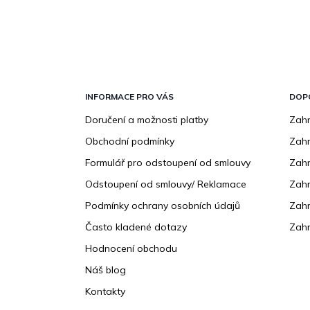
Z
á
p
INFORMACE PRO VÁS
DOP
a
Doručení a možnosti platby
Zahr
t
Obchodní podmínky
Zah
í
Formulář pro odstoupení od smlouvy
Zahr
Odstoupení od smlouvy/ Reklamace
Zahr
Podmínky ochrany osobních údajů
Zahr
Často kladené dotazy
Zahr
Hodnocení obchodu
Náš blog
Kontakty