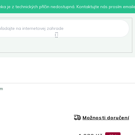
inka je z technických příčin nedostupná. Kontaktujte nás prosím email
lení
Chovatelské potřeby
Dílna
Pro děti
cm
Možnosti doručení