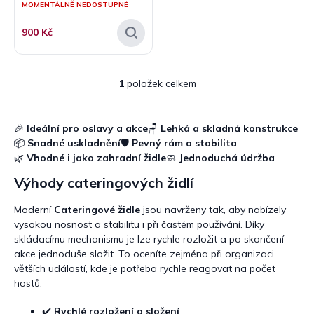
MOMENTÁLNĚ NEDOSTUPNÉ
ů
900 Kč
1
položek celkem
O
v
l
á
🎉
Ideální pro oslavy a akce
🪑
Lehká a skladná konstrukce
d
📦
Snadné uskladnění
🛡️
Pevný rám a stabilita
a
🌿
Vhodné i jako zahradní židle
🧼
Jednoduchá údržba
c
Výhody cateringových židlí
í
p
r
Moderní
Cateringové židle
jsou navrženy tak, aby nabízely
v
vysokou nosnost a stabilitu i při častém používání. Díky
k
skládacímu mechanismu je lze rychle rozložit a po skončení
y
akce jednoduše složit. To oceníte zejména při organizaci
v
větších událostí, kde je potřeba rychle reagovat na počet
ý
hostů.
p
i
✔️
Rychlé rozložení a složení