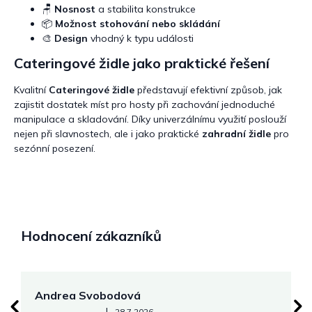
🪑
Nosnost
a stabilita konstrukce
📦
Možnost stohování nebo skládání
🎨
Design
vhodný k typu události
Cateringové židle jako praktické řešení
Kvalitní
Cateringové židle
představují efektivní způsob, jak
zajistit dostatek míst pro hosty při zachování jednoduché
manipulace a skladování. Díky univerzálnímu využití poslouží
nejen při slavnostech, ale i jako praktické
zahradní židle
pro
sezónní posezení.
Hodnocení zákazníků
Andrea Svobodová
M
Hodnocení obchodu je 5 z 5 hvězdiček.
|
28.7.2026