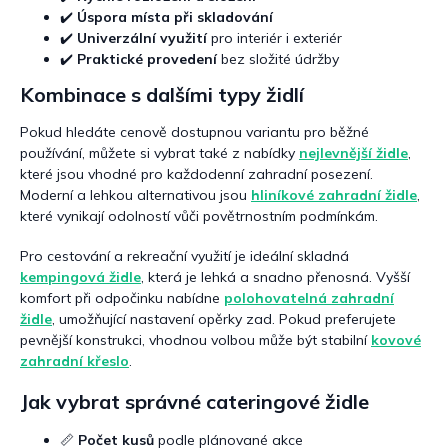
s
✔️
Úspora místa při skladování
u
✔️
Univerzální využití
pro interiér i exteriér
✔️
Praktické provedení
bez složité údržby
Kombinace s dalšími typy židlí
Pokud hledáte cenově dostupnou variantu pro běžné
používání, můžete si vybrat také z nabídky
nejlevnější židle
,
které jsou vhodné pro každodenní zahradní posezení.
Moderní a lehkou alternativou jsou
hliníkové zahradní židle
,
které vynikají odolností vůči povětrnostním podmínkám.
Pro cestování a rekreační využití je ideální skladná
kempingová židle
, která je lehká a snadno přenosná. Vyšší
komfort při odpočinku nabídne
polohovatelná zahradní
židle
, umožňující nastavení opěrky zad. Pokud preferujete
pevnější konstrukci, vhodnou volbou může být stabilní
kovové
zahradní křeslo
.
Jak vybrat správné cateringové židle
📏
Počet kusů
podle plánované akce