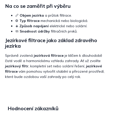
Na co se zaměřit při výběru
📏
Objem jezírka
a průtok filtrace.
⚙️
Typ filtrace
mechanická nebo biologická.
☀️
Způsob napájení
elektrické nebo solární.
🧼
Snadnost údržby
filtračních prvků.
Jezírkové filtrace jako základ zdravého
jezírka
Správně zvolená
jezírková filtrace
je klíčem k dlouhodobě
čisté vodě a harmonickému vzhledu zahrady. Ať už zvolíte
jezírkový filtr
, kompletní set nebo solární řešení,
jezírkové
filtrace
vám pomohou vytvořit stabilní a přirozené prostředí,
které bude ozdobou vaší zahrady po celý rok.
Hodnocení zákazníků