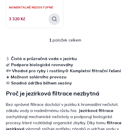
ů
MOMENTÁLNĚ NEDOSTUPNÉ
3 320 Kč
1
položek celkem
O
v
l
á
💧
Čistá a průzračná voda v jezírku
d
🌿
Podpora biologické rovnováhy
a
🐟
Vhodné pro ryby i rostliny
⚙️
Kompletní filtrační řešení
c
☀️
Možnost solárního provozu
í
🧼
Snadná údržba během sezóny
p
r
Proč je jezírková filtrace nezbytná
v
k
Bez správné filtrace dochází v jezírku k hromadění nečistot,
y
zákalu vody a nadměrnému růstu řas.
Jezírkové filtrace
v
zachytávají mechanické nečistoty a podporují biologické
ý
procesy, které rozkládají organické zbytky. Díky tomu
filtrace
p
jezírková
výrazně snižuje potřebu zásahů a udržuje vodu v