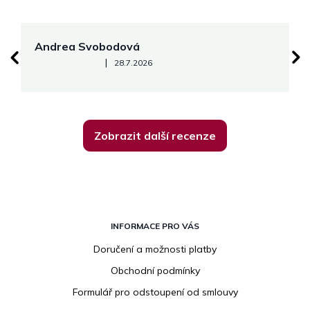
Andrea Svobodová
M
Hodnocení obchodu je 5 z 5 hvězdiček.
|
28.7.2026
Zobrazit další recenze
Z
á
INFORMACE PRO VÁS
p
Doručení a možnosti platby
a
Obchodní podmínky
t
í
Formulář pro odstoupení od smlouvy