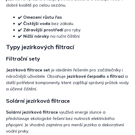
i
dobré kvalitě po celou sezónu.
s
u
✔️
Omezení růstu řas
.
✔️
Čistější voda
bez zákalu.
✔️
Zdravější prostředí
pro ryby.
✔️
Nižší nároky
na ruční čištění.
Typy jezírkových filtrací
Filtrační sety
Jezírková filtrace set
je ideálním řešením pro začátečníky i
náročnější uživatele. Obsahuje
jezírkové čerpadlo s filtrací
a
další potřebné komponenty, které zajišťují správný průtok vody
a účinné čištění.
Solární jezírková filtrace
Solární jezírková filtrace
využívá energii slunce a
představuje ekologické řešení bez nutnosti elektrického
připojení. Je vhodná zejména pro menší jezírka a dekorativní
vodní prvky.