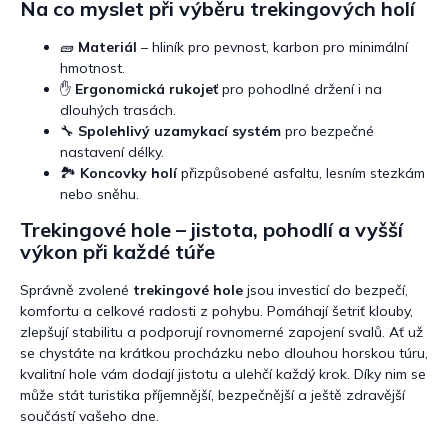
Na co myslet při výběru trekingových holí
🧱
Materiál
– hliník pro pevnost, karbon pro minimální
hmotnost.
✋
Ergonomická rukojeť
pro pohodlné držení i na
dlouhých trasách.
🔧
Spolehlivý uzamykací systém
pro bezpečné
nastavení délky.
🏞️
Koncovky holí
přizpůsobené asfaltu, lesním stezkám
nebo sněhu.
Trekingové hole – jistota, pohodlí a vyšší
výkon při každé túře
Správně zvolené
trekingové hole
jsou investicí do bezpečí,
komfortu a celkové radosti z pohybu. Pomáhají šetriť klouby,
zlepšují stabilitu a podporují rovnomerné zapojení svalů. Ať už
se chystáte na krátkou procházku nebo dlouhou horskou túru,
kvalitní hole vám dodají jistotu a ulehčí každý krok. Díky nim se
může stát turistika příjemnější, bezpečnější a ještě zdravější
součástí vašeho dne.