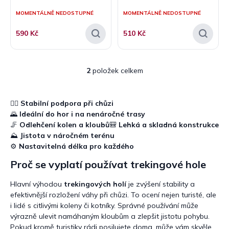
ů
MOMENTÁLNĚ NEDOSTUPNÉ
MOMENTÁLNĚ NEDOSTUPNÉ
590 Kč
510 Kč
2
položek celkem
O
v
l
á
🚶‍♂️
Stabilní podpora při chůzi
d
🌄
Ideální do hor i na nenáročné trasy
a
🦵
Odlehčení kolen a kloubů
🎒
Lehká a skladná konstrukce
c
⛰️
Jistota v náročném terénu
í
⚙️
Nastavitelná délka pro každého
p
r
Proč se vyplatí používat trekingové hole
v
k
Hlavní výhodou
trekingových holí
je zvýšení stability a
y
efektivnější rozložení váhy při chůzi. To ocení nejen turisté, ale
v
i lidé s citlivými koleny či kotníky. Správné používání může
ý
výrazně ulevit namáhaným kloubům a zlepšit jistotu pohybu.
p
Pokud kromě turistiky rádi posilujete doma, může vám skvěle