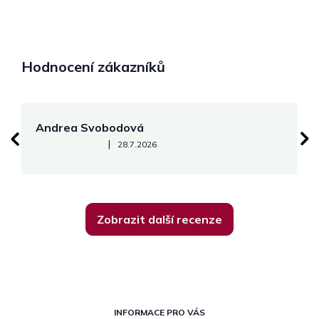
Hodnocení zákazníků
Andrea Svobodová
M
Hodnocení obchodu je 5 z 5 hvězdiček.
|
28.7.2026
Zobrazit další recenze
Z
á
INFORMACE PRO VÁS