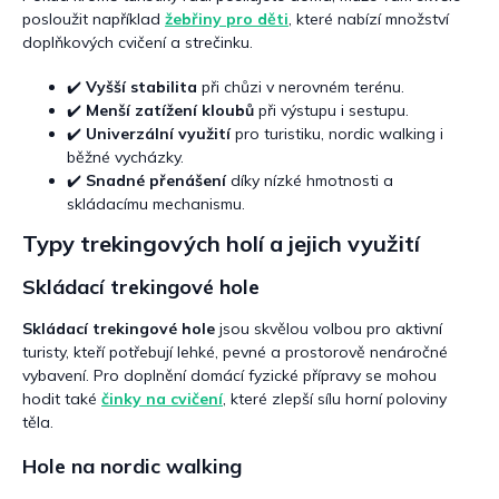
i
posloužit například
žebřiny pro děti
, které nabízí množství
s
doplňkových cvičení a strečinku.
u
✔️
Vyšší stabilita
při chůzi v nerovném terénu.
✔️
Menší zatížení kloubů
při výstupu i sestupu.
✔️
Univerzální využití
pro turistiku, nordic walking i
běžné vycházky.
✔️
Snadné přenášení
díky nízké hmotnosti a
skládacímu mechanismu.
Typy trekingových holí a jejich využití
Skládací trekingové hole
Skládací trekingové hole
jsou skvělou volbou pro aktivní
turisty, kteří potřebují lehké, pevné a prostorově nenáročné
vybavení. Pro doplnění domácí fyzické přípravy se mohou
hodit také
činky na cvičení
, které zlepší sílu horní poloviny
těla.
Hole na nordic walking