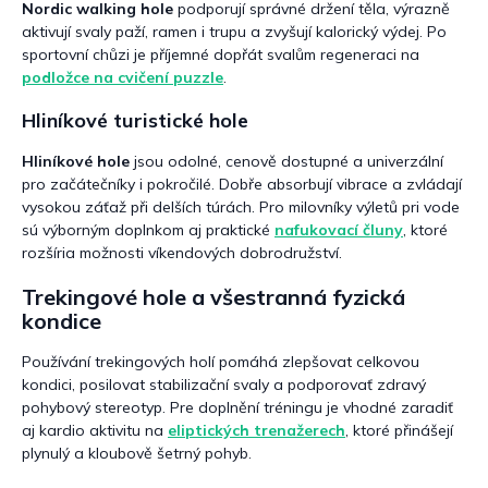
Nordic walking hole
podporují správné držení těla, výrazně
aktivují svaly paží, ramen i trupu a zvyšují kalorický výdej. Po
sportovní chůzi je příjemné dopřát svalům regeneraci na
podložce na cvičení puzzle
.
Hliníkové turistické hole
Hliníkové hole
jsou odolné, cenově dostupné a univerzální
pro začátečníky i pokročilé. Dobře absorbují vibrace a zvládají
vysokou záťaž při delších túrách. Pro milovníky výletů pri vode
sú výborným doplnkom aj praktické
nafukovací čluny
, ktoré
rozšíria možnosti víkendových dobrodružství.
Trekingové hole a všestranná fyzická
kondice
Používání trekingových holí pomáhá zlepšovat celkovou
kondici, posilovat stabilizační svaly a podporovať zdravý
pohybový stereotyp. Pre doplnění tréningu je vhodné zaradiť
aj kardio aktivitu na
eliptických trenažerech
, ktoré přinášejí
plynulý a kloubově šetrný pohyb.